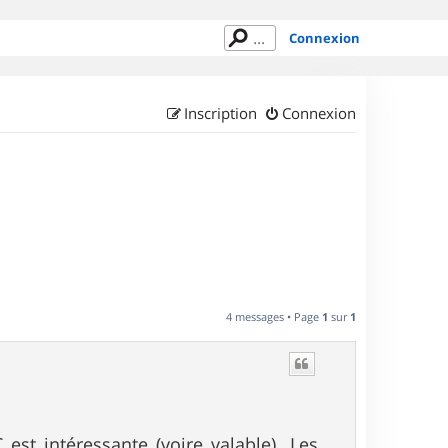
Connexion
Inscription
Connexion
4 messages • Page
1
sur
1
st intéressante (voire valable). Les