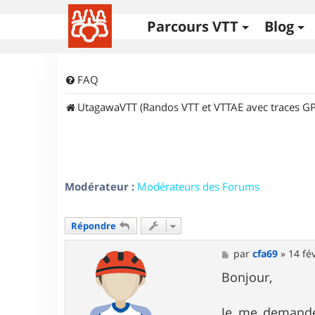
Parcours VTT
Blog
FAQ
UtagawaVTT (Randos VTT et VTTAE avec traces GP
Modérateur :
Modérateurs des Forums
Répondre
M
par
cfa69
»
14 fé
e
s
Bonjour,
s
a
g
Je me demande 