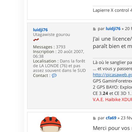
r
t
Lapierre X control
u
m
e
b
M
par
luidji76
»
20 
luidji76
r
e
Utagawiste gourou
o
s
J'ai une licenc
u
s
paraît bien et 
Messages :
3793
t
a
Inscription :
20 août 2007,
e
g
06:38
s
e
Localisation :
Dans la forêt
Là où le sanglier pas
de LA LONDE (76) et pas
... et vous y passere
assez souvent dans le SUD
http://picasaweb.g
C
Contact :
o
GPS GaminForetrex2
n
2 GPS BAYO: Explor
t
CE 3.
24
et CE 3D 1
a
c
V.A.E. Haibike XD
t
e
r
l
M
par
cfa69
»
23 fé
u
e
i
s
Merci pour vos 
d
s