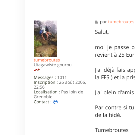
M
par
tumebroutes
e
s
Salut,
s
a
g
moi je passe p
e
revient à 25 Eu
tumebroutes
Utagawiste gourou
J'ai déjà fais 
la FFS ) et la p
Messages :
1011
Inscription :
26 août 2006,
22:56
J'ai plein d'ami
Localisation :
Pas loin de
Grenoble
C
Contact :
o
Par contre si t
n
de la fédé.
t
a
c
Tumebroutes
t
e