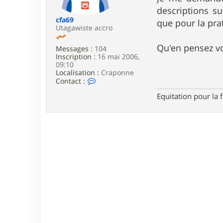
e
descriptions su
cfa69
que pour la pra
Utagawiste accro
Qu'en pensez v
Messages :
104
Inscription :
16 mai 2006,
09:10
Localisation :
Craponne
C
Contact :
o
Equitation pour la 
n
t
a
c
t
e
r
c
f
a
6
9