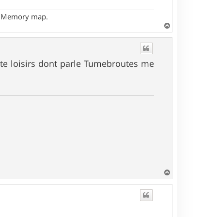
- Memory map.
H
a
u
t
arte loisirs dont parle Tumebroutes me
H
a
u
t