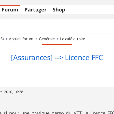
Forum
Partager
Shop
S)
Accueil forum
Générale
Le café du site
[Assurances] --> Licence FFC
vr. 2010, 16:28
si pour une pratique perso du VTT, la licence FFC e