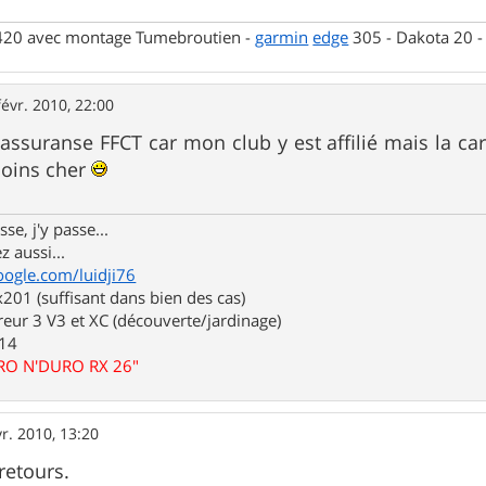
 420 avec montage Tumebroutien -
garmin
edge
305 - Dakota 20 
févr. 2010, 22:00
e/assuranse FFCT car mon club y est affilié mais la c
moins cher
se, j'y passe...
z aussi...
oogle.com/luidji76
01 (suffisant dans bien des cas)
eur 3 V3 et XC (découverte/jardinage)
.14
URO N'DURO RX 26"
vr. 2010, 13:20
retours.