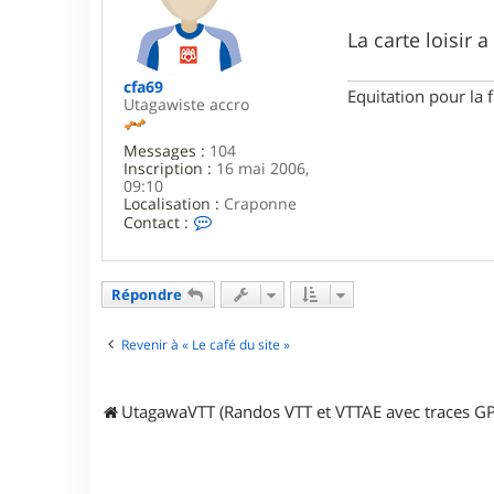
j
a
i
g
La carte loisir a
7
e
6
cfa69
Equitation pour la 
Utagawiste accro
Messages :
104
Inscription :
16 mai 2006,
09:10
Localisation :
Craponne
C
Contact :
o
n
t
a
Répondre
c
t
e
Revenir à « Le café du site »
r
c
f
UtagawaVTT (Randos VTT et VTTAE avec traces GP
a
6
9