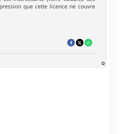
impression que cette licence ne couvre
H
a
u
t