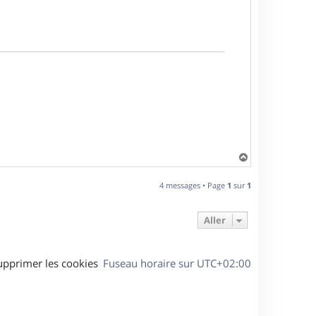
H
a
u
4 messages • Page
1
sur
1
t
Aller
upprimer les cookies
Fuseau horaire sur
UTC+02:00