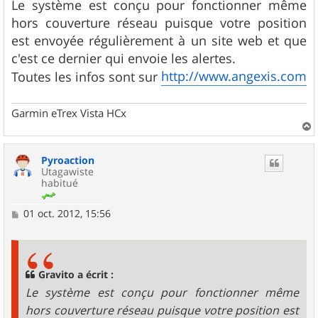
Le système est conçu pour fonctionner même
hors couverture réseau puisque votre position
est envoyée régulièrement à un site web et que
c'est ce dernier qui envoie les alertes.
http://www.angexis.com
Toutes les infos sont sur
Garmin eTrex Vista HCx
a
u
Pyroaction
t
Utagawiste
habitué
M
01 oct. 2012, 15:56
e
s
s
a
g
Gravito a écrit :
e
Le système est conçu pour fonctionner même
hors couverture réseau puisque votre position est