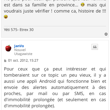
est dans sa famille en province...
mais qui
voudrais juste vérifier ! comme ca, histoire de !!!
Yéti 575- Etrex 30
a
u
JanVo
t
Nouvel
Utagawiste
M
01 oct. 2012, 15:27
e
s
Pour ceux que ça peut intéresser et qui
s
tomberaient sur ce topic un peu vieux, il y a
a
g
aussi une appli Android qui fonctionne bien et
e
envoie des alertes automatiquement à des
proches, par mail ou par SMS, en cas
d'immobilité prolongée (et seulement en cas
d'immobilité prolongée).