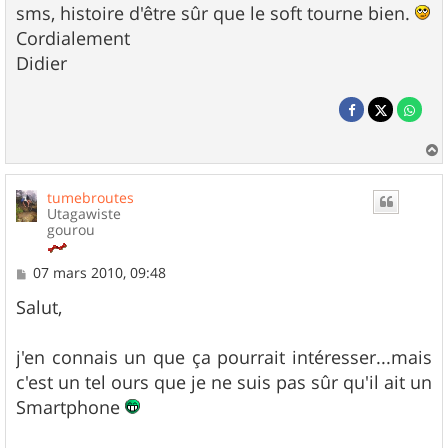
sms, histoire d'être sûr que le soft tourne bien.
Cordialement
Didier
a
u
tumebroutes
t
Utagawiste
gourou
M
07 mars 2010, 09:48
e
s
Salut,
s
a
g
j'en connais un que ça pourrait intéresser...mais
e
c'est un tel ours que je ne suis pas sûr qu'il ait un
Smartphone