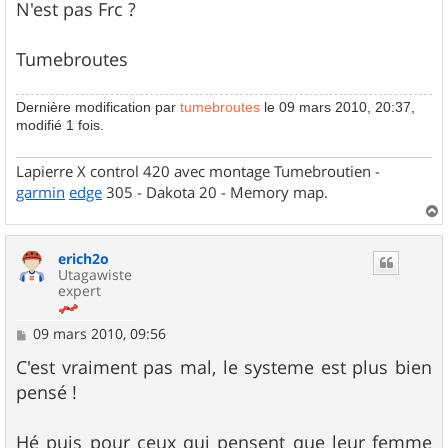
N'est pas Frc ?
Tumebroutes
Dernière modification par
tumebroutes
le 09 mars 2010, 20:37,
modifié 1 fois.
Lapierre X control 420 avec montage Tumebroutien -
garmin
edge
305 - Dakota 20 - Memory map.
a
u
erich2o
t
Utagawiste
expert
M
09 mars 2010, 09:56
e
s
C'est vraiment pas mal, le systeme est plus bien
s
pensé !
a
g
e
Hé puis pour ceux qui pensent que leur femme