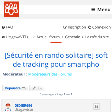
Menu
FAQ
Inscription
Connexion
UtagawaVTT (Randos VTT et VTTAE avec traces GPS)
Accueil forum
Générale
Le café du site
[Sécurité en rando solitaire] soft
de tracking pour smartpho
Modérateur :
Modérateurs des Forums
Répondre
6 messages • Page
1
sur
1
DIDIER696
Utagawiste