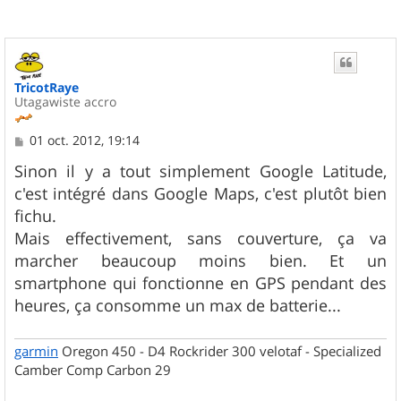
TricotRaye
Utagawiste accro
M
01 oct. 2012, 19:14
e
s
Sinon il y a tout simplement Google Latitude,
s
c'est intégré dans Google Maps, c'est plutôt bien
a
g
fichu.
e
Mais effectivement, sans couverture, ça va
marcher beaucoup moins bien. Et un
smartphone qui fonctionne en GPS pendant des
heures, ça consomme un max de batterie...
garmin
Oregon 450 - D4 Rockrider 300 velotaf - Specialized
Camber Comp Carbon 29