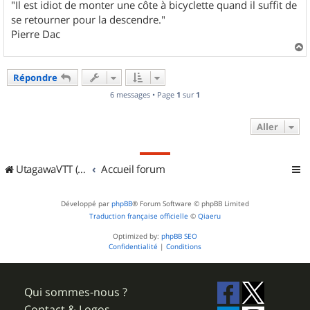
"Il est idiot de monter une côte à bicyclette quand il suffit de
se retourner pour la descendre."
Pierre Dac
a
u
Répondre
t
6 messages • Page
1
sur
1
Aller
UtagawaVTT (Randos VTT et VTTAE avec traces GPS)
Accueil forum
Développé par
phpBB
® Forum Software © phpBB Limited
Traduction française officielle
©
Qiaeru
Optimized by:
phpBB SEO
Confidentialité
|
Conditions
Qui sommes-nous ?
Contact & Logos