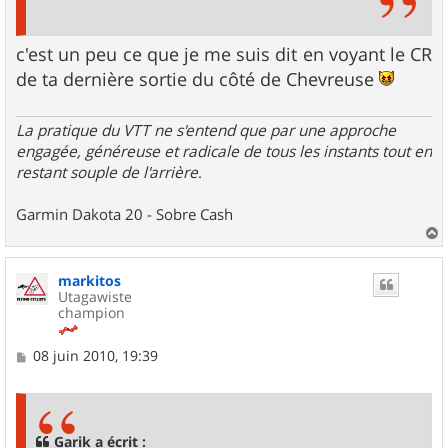
c'est un peu ce que je me suis dit en voyant le CR
de ta dernière sortie du côté de Chevreuse
La pratique du VTT ne s'entend que par une approche
engagée, généreuse et radicale de tous les instants tout en
restant souple de l'arrière
.
Garmin Dakota 20 - Sobre Cash
a
u
markitos
t
Utagawiste
champion
M
08 juin 2010, 19:39
e
s
s
a
g
Garik a écrit :