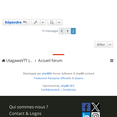
Répondre
15 messages
1
2
Précédent
Aller
UtagawaVTT (Randos VTT et VTTAE avec traces GPS)
Accueil forum
Développé par
phpBB
® Forum Software © phpBB Limited
Traduction française officielle
©
Qiaeru
Optimized by:
phpBB SEO
Confidentialité
|
Conditions
Qui sommes-nous ?
Contact & Logos