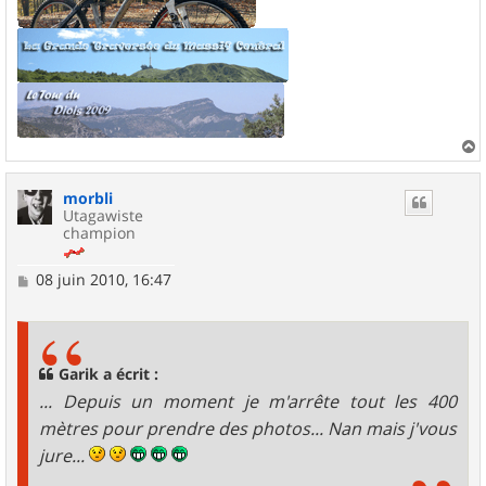
a
u
morbli
t
Utagawiste
champion
M
08 juin 2010, 16:47
e
s
s
a
g
Garik a écrit :
e
... Depuis un moment je m'arrête tout les 400
mètres pour prendre des photos... Nan mais j'vous
jure...