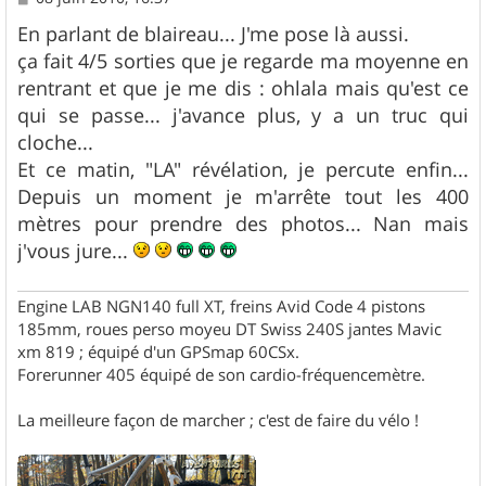
e
s
En parlant de blaireau... J'me pose là aussi.
s
ça fait 4/5 sorties que je regarde ma moyenne en
a
g
rentrant et que je me dis : ohlala mais qu'est ce
e
qui se passe... j'avance plus, y a un truc qui
cloche...
Et ce matin, "LA" révélation, je percute enfin...
Depuis un moment je m'arrête tout les 400
mètres pour prendre des photos... Nan mais
j'vous jure...
Engine LAB NGN140 full XT, freins Avid Code 4 pistons
185mm, roues perso moyeu DT Swiss 240S jantes Mavic
xm 819 ; équipé d'un GPSmap 60CSx.
Forerunner 405 équipé de son cardio-fréquencemètre.
La meilleure façon de marcher ; c'est de faire du vélo !