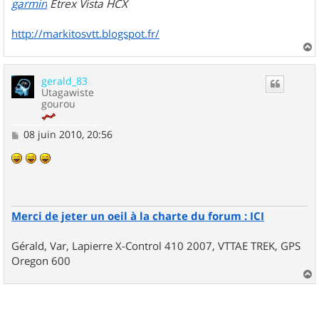
garmin
Etrex Vista HCX
http://markitosvtt.blogspot.fr/
a
u
gerald_83
t
Utagawiste
gourou
M
08 juin 2010, 20:56
e
s
s
a
g
e
Merci de jeter un oeil à la charte du forum : ICI
Gérald, Var, Lapierre X-Control 410 2007, VTTAE TREK, GPS
Oregon 600
a
u
t