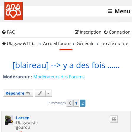
Menu
FAQ
Inscription
Connexion
UtagawaVTT (Randos VTT et VTTAE avec traces GPS)
Accueil forum
Générale
Le café du site
[blaireau] --> y a des fois ......
Modérateur :
Modérateurs des Forums
Répondre
15 messages
1
2
Précédent
Larsen
Utagawiste
gourou