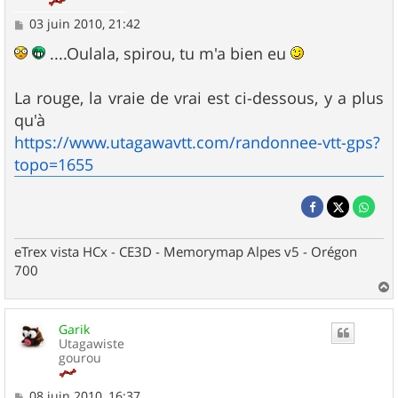
M
03 juin 2010, 21:42
e
s
....Oulala, spirou, tu m'a bien eu
s
a
g
La rouge, la vraie de vrai est ci-dessous, y a plus
e
qu'à
https://www.utagawavtt.com/randonnee-vtt-gps?
topo=1655
eTrex vista HCx - CE3D - Memorymap Alpes v5 - Orégon
700
a
u
Garik
t
Utagawiste
gourou
M
08 juin 2010, 16:37