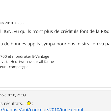
uin 2010, 18:58
 l' IGN, vu qu'ils n'ont plus de crédit ils font de la R
 y a de bonnes applis sympa pour nos loisirs , on va 
fs700 et mondraker E-Vantage
 vista Hcx -twonav sur ail faune
reur - compesgps
s
nov. 2010, 21:09
s résultats...
:
.fr/partage/api/concours2010/index.html