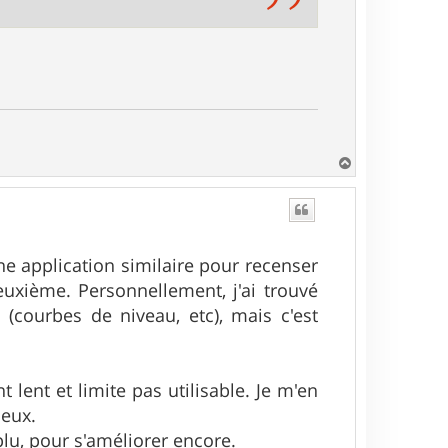
H
a
u
t
 une application similaire pour recenser
uxième. Personnellement, j'ai trouvé
(courbes de niveau, etc), mais c'est
 lent et limite pas utilisable. Je m'en
leux.
plu, pour s'améliorer encore.