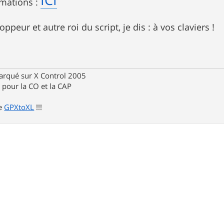
rmations :
oppeur et autre roi du script, je dis : à vos claviers !
rqué sur X Control 2005
pour la CO et la CAP
de
GPXtoXL
!!!