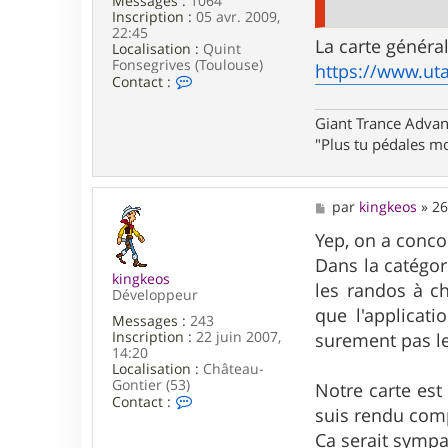
Messages :
1064
n
Inscription :
05 avr. 2009,
22:45
La carte généra
Localisation :
Quint
Fonsegrives (Toulouse)
https://www.uta
C
Contact :
o
n
Giant Trance Adva
t
"Plus tu pédales mo
a
c
t
e
M
par
kingkeos
»
26
r
e
a
s
Yep, on a conco
n
s
t
Dans la catégori
a
i
kingkeos
g
les randos à c
l
Développeur
e
o
que l'applicat
l
Messages :
243
o
Inscription :
22 juin 2007,
surement pas le 
14:20
Localisation :
Château-
Gontier (53)
Notre carte est 
C
Contact :
suis rendu compt
o
n
Ca serait sympa 
t