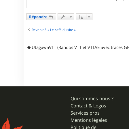
a
c
t
Répondre
e
r
k
Revenir à « Le café du site »
i
n
g
k
UtagawaVTT (Randos VTT et VTTAE avec traces GP
e
o
s
Qui sommes-nous ?
Contact & Logos
Services pros
Mentions légales
Politique de