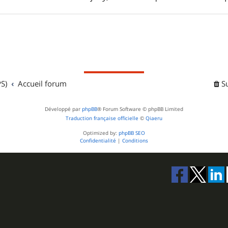
S)
Accueil forum
S
Développé par
phpBB
® Forum Software © phpBB Limited
Traduction française officielle
©
Qiaeru
Optimized by:
phpBB SEO
Confidentialité
|
Conditions