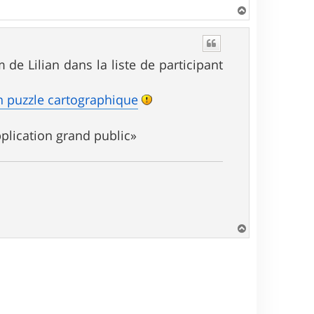
H
a
u
t
m de Lilian dans la liste de participant
n puzzle cartographique
pplication grand public»
H
a
u
t