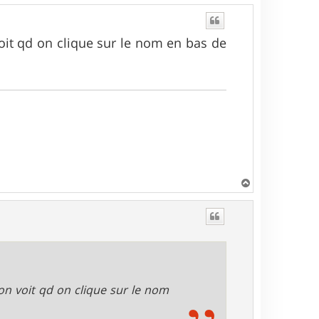
oit qd on clique sur le nom en bas de
H
a
u
t
on voit qd on clique sur le nom