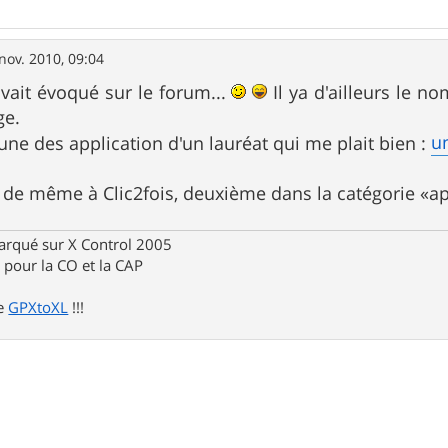
nov. 2010, 09:04
avait évoqué sur le forum...
Il ya d'ailleurs le no
ge.
u
 une des application d'un lauréat qui me plait bien :
ut de même à Clic2fois, deuxième dans la catégorie «a
rqué sur X Control 2005
pour la CO et la CAP
de
GPXtoXL
!!!