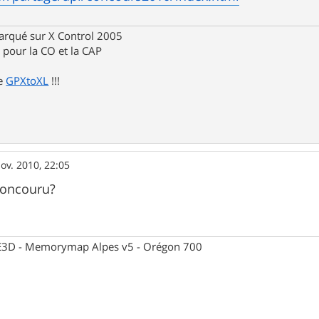
rqué sur X Control 2005
pour la CO et la CAP
de
GPXtoXL
!!!
ov. 2010, 22:05
concouru?
 CE3D - Memorymap Alpes v5 - Orégon 700