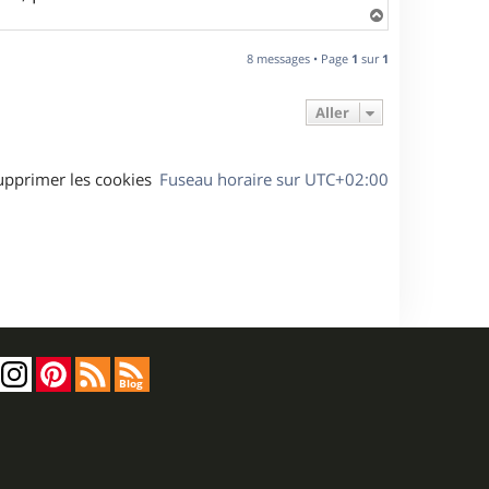
H
a
u
8 messages • Page
1
sur
1
t
Aller
upprimer les cookies
Fuseau horaire sur
UTC+02:00