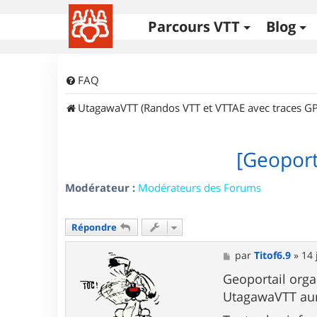
Parcours VTT
Blog
FAQ
UtagawaVTT (Randos VTT et VTTAE avec traces GP
[Geoport
Modérateur :
Modérateurs des Forums
Répondre
M
par
Titof6.9
»
14 
e
s
Geoportail org
s
UtagawaVTT aur
a
g