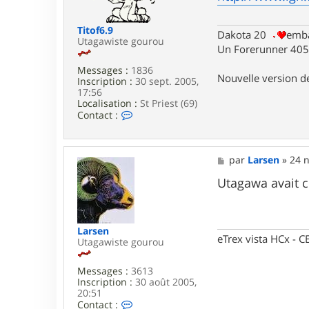
p
g
u
e
Titof6.9
l
Dakota 20
emba
Utagawiste gourou
t
Un Forerunner 405 
e
x
Messages :
1836
Nouvelle version 
Inscription :
30 sept. 2005,
17:56
Localisation :
St Priest (69)
C
Contact :
o
n
t
a
M
par
Larsen
»
24 n
c
e
t
s
Utagawa avait 
e
s
r
a
T
g
i
e
Larsen
t
eTrex vista HCx -
Utagawiste gourou
o
f
6
Messages :
3613
.
Inscription :
30 août 2005,
9
20:51
C
Contact :