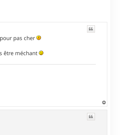
&d pour pas cher
pas être méchant
H
a
u
t