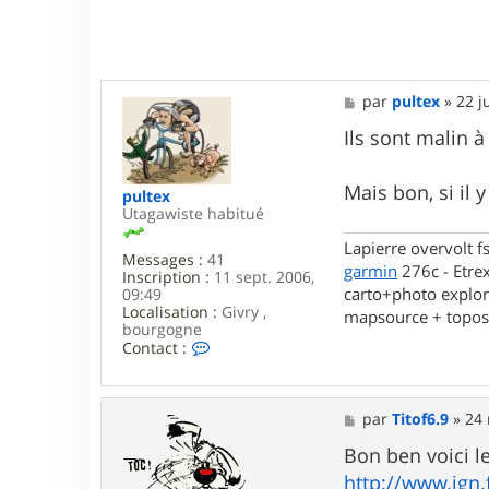
M
par
pultex
»
22 j
e
s
Ils sont malin à
s
a
g
Mais bon, si il
pultex
e
Utagawiste habitué
Lapierre overvolt 
Messages :
41
garmin
276c - Etrex
Inscription :
11 sept. 2006,
carto+photo explo
09:49
Localisation :
Givry ,
mapsource + topo
bourgogne
C
Contact :
o
n
t
a
M
par
Titof6.9
»
24 
c
e
t
s
Bon ben voici le
e
s
http://www.ign
r
a