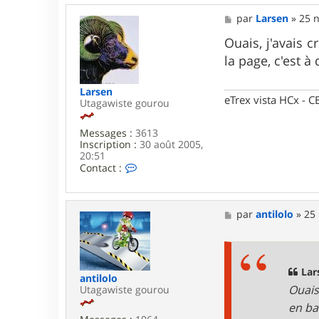
t
M
par
Larsen
»
25 n
o
e
f
s
Ouais, j'avais 
6
s
.
la page, c'est à 
a
9
g
e
Larsen
eTrex vista HCx -
Utagawiste gourou
Messages :
3613
Inscription :
30 août 2005,
20:51
C
Contact :
o
n
t
a
M
par
antilolo
»
25 
c
e
t
s
e
s
r
a
L
g
Lar
antilolo
a
e
Ouais
Utagawiste gourou
r
s
en bas
e