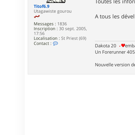
Toutes les info
e
Titof6.9
Utagawiste gourou
A tous les dével
Messages :
1836
Inscription :
30 sept. 2005,
17:56
Localisation :
St Priest (69)
C
Contact :
Dakota 20
emba
o
Un Forerunner 405 
n
t
a
Nouvelle version 
c
t
e
r
T
i
t
o
f
6
.
9