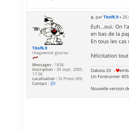
o
n
t
a
M
par
Titof6.9
»
25 
c
e
t
s
Euh...oui. On l'
e
s
en bas de la pa
r
a
L
g
En tous les cas
a
e
Titof6.9
r
Utagawiste gourou
s
Félicitation to
e
n
Messages :
1836
Inscription :
30 sept. 2005,
Dakota 20
emba
17:56
Un Forerunner 405 
Localisation :
St Priest (69)
C
Contact :
o
Nouvelle version 
n
t
a
c
t
e
r
T
i