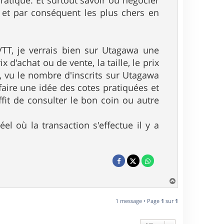
ratique. Et surtout savoir où négocier
x et par conséquent les plus chers en
TT, je verrais bien sur Utagawa une
d'achat ou de vente, la taille, le prix
n, vu le nombre d'inscrits sur Utagawa
aire une idée des cotes pratiquées et
fit de consulter le bon coin ou autre
éel où la transaction s'effectue il y a
H
a
u
1 message • Page
1
sur
1
t