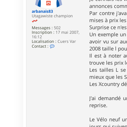
e
annonces comme
arbanais83
Par contre j'av
Utagawiste champion
mises à prix les
Surprise ce n'es
Messages :
502
Inscription :
17 mai 2007,
Un exemple un V
16:12
avoir vu sur au
Localisation :
Cuers Var
C
Contact :
2008 taille l po
o
n
Il est à noter 
t
trouve les prix 
a
c
Les tailles L 
t
mieux que les S
e
r
Les Xcountry dé
a
r
b
J'ai demandé un
a
n
reprise.
a
i
s
Le Vélo neuf u
8
jours qui suiven