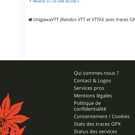
Revenir à « Le café du site »
UtagawaVTT (Randos VTT et VTTAE avec traces GP
Qui sommes-nous ?
Contact & Logos
Services pros
Mentions légales
Politique de
confidentialité
Consentement / Cookies
Stats des traces GPX
Status des services