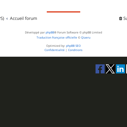
S)
Accueil forum
S
Développé par
phpBB
® Forum Software © phpBB Limited
Traduction française officielle
©
Qiaeru
Optimized by:
phpBB SEO
Confidentialité
|
Conditions