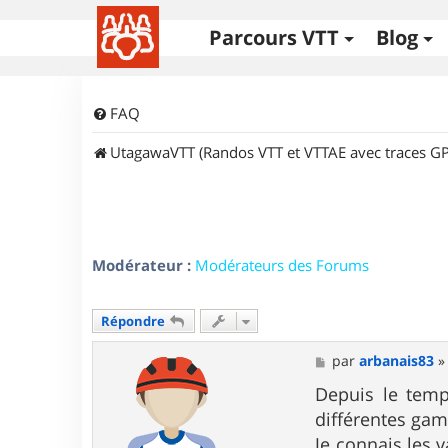
Parcours VTT
Blog
FAQ
UtagawaVTT (Randos VTT et VTTAE avec traces GP
Modérateur :
Modérateurs des Forums
Répondre
M
par
arbanais83
e
s
Depuis le temp
s
différentes gam
a
g
Je connais les 