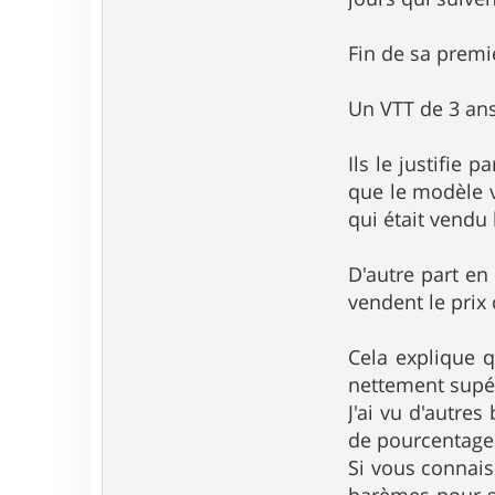
3
Fin de sa premiè
Un VTT de 3 ans 
Ils le justifie p
que le modèle v
qui était vendu
D'autre part en
vendent le prix 
Cela explique 
nettement supér
J'ai vu d'autre
de pourcentage
Si vous connais