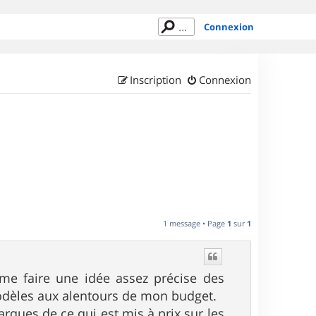
Connexion
Inscription
Connexion
1 message • Page
1
sur
1
me faire une idée assez précise des
odèles aux alentours de mon budget.
rques de ce qui est mis à prix sur les