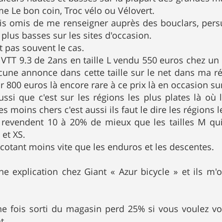
 Le bon coin, Troc vélo ou Vélovert.
ais omis de me renseigner auprès des bouclars, persu
 plus basses sur les sites d'occasion.
t pas souvent le cas.
TT 9.3 de 2ans en taille L vendu 550 euros chez un b
cune annonce dans cette taille sur le net dans ma ré
ur 800 euros là encore rare à ce prix là en occasion s
aussi que c'est sur les régions les plus plates là où
les moins chers c'est aussi ils faut le dire les régions 
se revendent 10 à 20% de mieux que les tailles M qu
 et XS.
cotant moins vite que les enduros et les descentes.
e explication chez Giant « Azur bicycle » et ils m'
ne fois sorti du magasin perd 25% si vous voulez v
t.