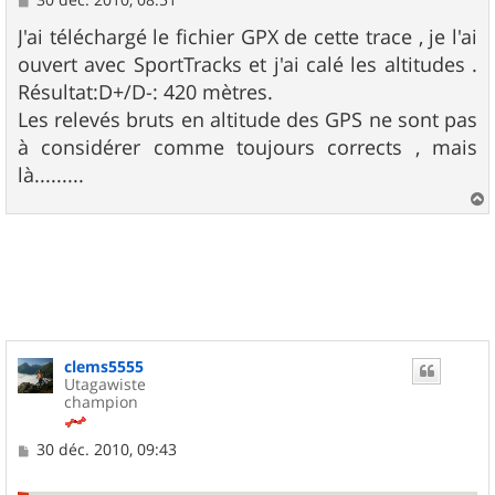
e
s
J'ai téléchargé le fichier GPX de cette trace , je l'ai
s
ouvert avec SportTracks et j'ai calé les altitudes .
a
g
Résultat:D+/D-: 420 mètres.
e
Les relevés bruts en altitude des GPS ne sont pas
à considérer comme toujours corrects , mais
là.........
a
u
t
clems5555
Utagawiste
champion
M
30 déc. 2010, 09:43
e
s