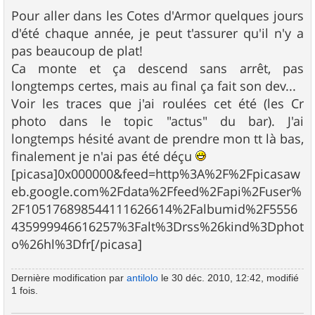
e
s
Pour aller dans les Cotes d'Armor quelques jours
s
d'été chaque année, je peut t'assurer qu'il n'y a
a
g
pas beaucoup de plat!
e
Ca monte et ça descend sans arrêt, pas
longtemps certes, mais au final ça fait son dev...
Voir les traces que j'ai roulées cet été (les Cr
photo dans le topic "actus" du bar). J'ai
longtemps hésité avant de prendre mon tt là bas,
finalement je n'ai pas été déçu
[picasa]0x000000&feed=http%3A%2F%2Fpicasaw
eb.google.com%2Fdata%2Ffeed%2Fapi%2Fuser%
2F105176898544111626614%2Falbumid%2F5556
435999946616257%3Falt%3Drss%26kind%3Dphot
o%26hl%3Dfr[/picasa]
Dernière modification par
antilolo
le 30 déc. 2010, 12:42, modifié
1 fois.