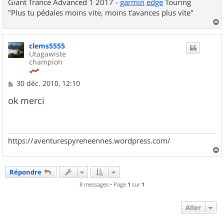
Giant Trance Advanced 1 2017 -
garmin
edge
Touring
"Plus tu pédales moins vite, moins t'avances plus vite"
a
u
clems5555
t
Utagawiste
champion
M
30 déc. 2010, 12:10
e
s
ok merci
s
a
g
e
https://aventurespyreneennes.wordpress.com/
a
u
Répondre
t
8 messages • Page
1
sur
1
Aller