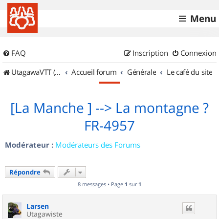
Menu
FAQ
Inscription
Connexion
UtagawaVTT (Randos VTT et VTTAE avec traces GPS)
Accueil forum
Générale
Le café du site
[La Manche ] --> La montagne ?
FR-4957
Modérateur :
Modérateurs des Forums
Répondre
8 messages • Page
1
sur
1
Larsen
Utagawiste