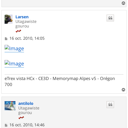
a
u
Larsen
t
Utagawiste
gourou
M
16 oct. 2010, 14:05
e
s
s
a
g
e
eTrex vista HCx - CE3D - Memorymap Alpes v5 - Orégon
700
a
u
antilolo
t
Utagawiste
gourou
M
16 oct. 2010, 14:46