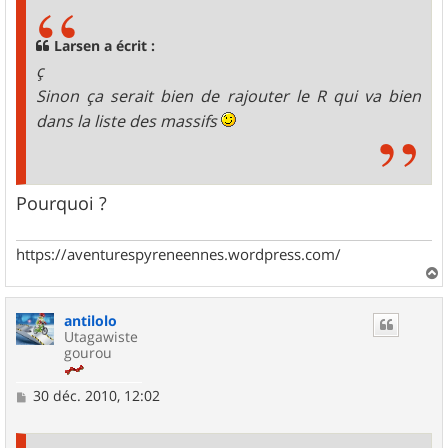
s
a
g
Larsen a écrit :
e
ç
Sinon ça serait bien de rajouter le R qui va bien
dans la liste des massifs
Pourquoi ?
https://aventurespyreneennes.wordpress.com/
a
u
antilolo
t
Utagawiste
gourou
M
30 déc. 2010, 12:02
e
s
s