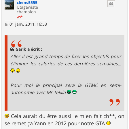
clems5555
t
Utagawiste
champion
M
01 janv. 2011, 16:53
e
s
s
a
g
Garik a écrit :
e
Aller il est grand temps de fixer les objectifs pour
éliminer les calories de ces dernières semaines...
Pour moi le principal sera la GTMC en semi-
autonomie avec Mr Tekila
Cela aurait du être aussi le mien fait ch**, on
se remet ça Yann en 2012 pour notre GTA