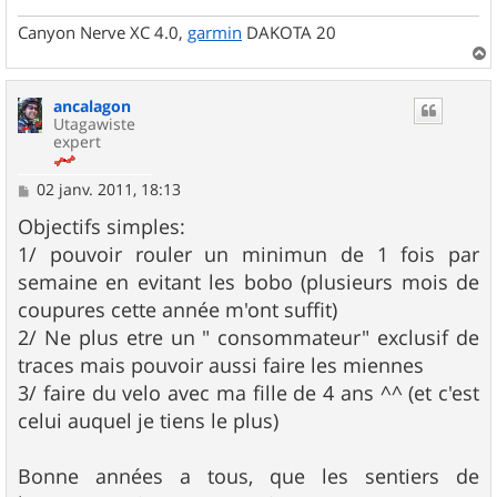
Canyon Nerve XC 4.0,
garmin
DAKOTA 20
a
u
ancalagon
t
Utagawiste
expert
M
02 janv. 2011, 18:13
e
s
Objectifs simples:
s
1/ pouvoir rouler un minimun de 1 fois par
a
g
semaine en evitant les bobo (plusieurs mois de
e
coupures cette année m'ont suffit)
2/ Ne plus etre un " consommateur" exclusif de
traces mais pouvoir aussi faire les miennes
3/ faire du velo avec ma fille de 4 ans ^^ (et c'est
celui auquel je tiens le plus)
Bonne années a tous, que les sentiers de