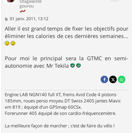
Utagawiste
gourou
M
01 janv. 2011, 13:12
e
s
Aller il est grand temps de fixer les objectifs pour
s
éliminer les calories de ces dernières semaines...
a
g
e
Pour moi le principal sera la GTMC en semi-
autonomie avec Mr Tekila
Engine LAB NGN140 full XT, freins Avid Code 4 pistons
185mm, roues perso moyeu DT Swiss 240S jantes Mavic
xm 819 ; équipé d'un GPSmap 60CSx.
Forerunner 405 équipé de son cardio-fréquencemètre.
La meilleure façon de marcher ; c'est de faire du vélo !