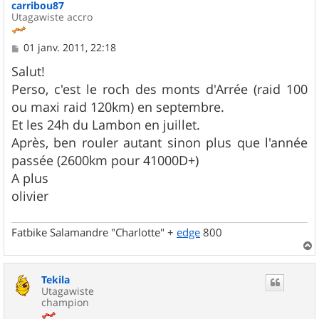
carribou87
Utagawiste accro
M
01 janv. 2011, 22:18
e
s
Salut!
s
Perso, c'est le roch des monts d'Arrée (raid 100
a
g
ou maxi raid 120km) en septembre.
e
Et les 24h du Lambon en juillet.
Après, ben rouler autant sinon plus que l'année
passée (2600km pour 41000D+)
A plus
olivier
Fatbike Salamandre "Charlotte" +
edge
800
a
u
Tekila
t
Utagawiste
champion