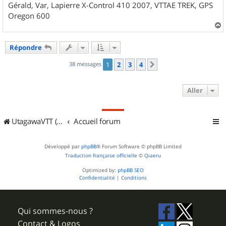
Gérald, Var, Lapierre X-Control 410 2007, VTTAE TREK, GPS
Oregon 600
a
u
Répondre
t
38 messages
1
2
3
4
Suivant
Aller
UtagawaVTT (Randos VTT et VTTAE avec traces GPS)
Accueil forum
Développé par
phpBB
® Forum Software © phpBB Limited
Traduction française officielle
©
Qiaeru
Optimized by:
phpBB SEO
Confidentialité
|
Conditions
Qui sommes-nous ?
Contact & Logos