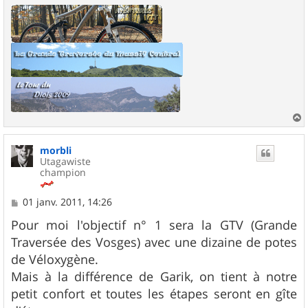
a
u
morbli
t
Utagawiste
champion
M
01 janv. 2011, 14:26
e
s
Pour moi l'objectif n° 1 sera la GTV (Grande
s
Traversée des Vosges) avec une dizaine de potes
a
g
de Véloxygène.
e
Mais à la différence de Garik, on tient à notre
petit confort et toutes les étapes seront en gîte