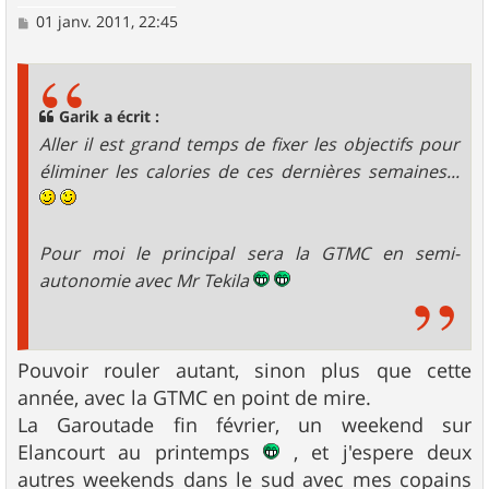
M
01 janv. 2011, 22:45
e
s
s
a
g
Garik a écrit :
e
Aller il est grand temps de fixer les objectifs pour
éliminer les calories de ces dernières semaines...
Pour moi le principal sera la GTMC en semi-
autonomie avec Mr Tekila
Pouvoir rouler autant, sinon plus que cette
année, avec la GTMC en point de mire.
La Garoutade fin février, un weekend sur
Elancourt au printemps
, et j'espere deux
autres weekends dans le sud avec mes copains