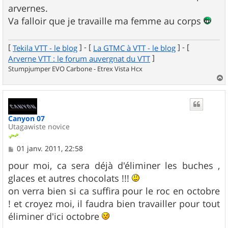
arvernes.
Va falloir que je travaille ma femme au corps
[
] - [
] - [
Tekila VTT - le blog
La GTMC à VTT - le blog
]
Arverne VTT : le forum auvergnat du VTT
Stumpjumper EVO Carbone - Etrex Vista Hcx
a
u
t
Canyon 07
Utagawiste novice
M
01 janv. 2011, 22:58
e
s
pour moi, ca sera déjà d'éliminer les buches ,
s
glaces et autres chocolats !!!
a
g
on verra bien si ca suffira pour le roc en octobre
e
! et croyez moi, il faudra bien travailler pour tout
éliminer d'ici octobre