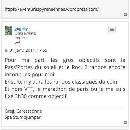
https://aventurespyreneennes.wordpress.com/
a
u
gegrey
t
Utagawiste
expert
M
01 janv. 2011, 17:55
e
s
Pour ma part, les gros objectifs sont la
s
Pass'Portes du soleil et le Roc. 2 randos encore
a
g
inconnues pour moi.
e
Ensuite il y aura les randos classiques du coin.
Et hors VTT, le marathon de paris ou je me suis
fixé 3h30 comme objectif.
Greg, Carcassonne
Spé Stumpjumper
a