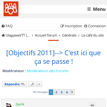
Menu
FAQ
Inscription
Connexion
UtagawaVTT (Randos VTT et VTTAE avec traces GPS)
Accueil forum
Générale
Le café du site
[Objectifs 2011]--> C'est ici que
ça se passe !
Modérateur :
Modérateurs des Forums
Répondre
38 messages
1
2
3
4
Suivant
Garik