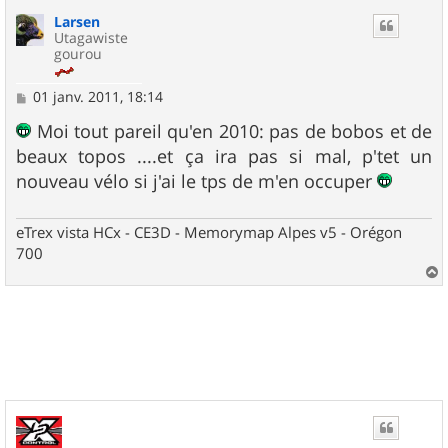
u
Larsen
t
Utagawiste
gourou
M
01 janv. 2011, 18:14
e
s
Moi tout pareil qu'en 2010: pas de bobos et de
s
beaux topos ....et ça ira pas si mal, p'tet un
a
g
nouveau vélo si j'ai le tps de m'en occuper
e
eTrex vista HCx - CE3D - Memorymap Alpes v5 - Orégon
700
a
u
t