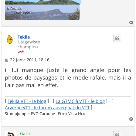
a
u
Tekila
t
Utagawiste
champion
M
22 janv. 2011, 18:16
e
s
il lui manque juste le grand angle pour les
s
photos de paysages et le mode rafale, mais il a
a
g
l'air pas mal en effet.
e
[
] - [
] - [
Tekila VTT - le blog
La GTMC à VTT - le blog
]
Arverne VTT : le forum auvergnat du VTT
Stumpjumper EVO Carbone - Etrex Vista Hcx
a
u
Garik
t