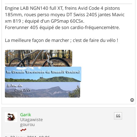
e
Engine LAB NGN140 full XT, freins Avid Code 4 pistons
185mm, roues perso moyeu DT Swiss 240S jantes Mavic
xm 819 ; équipé d'un GPSmap 60CSx.
Forerunner 405 équipé de son cardio-fréquencemètre.
La meilleure façon de marcher ; c'est de faire du vélo !
a
u
Garik
t
Utagawiste
gourou