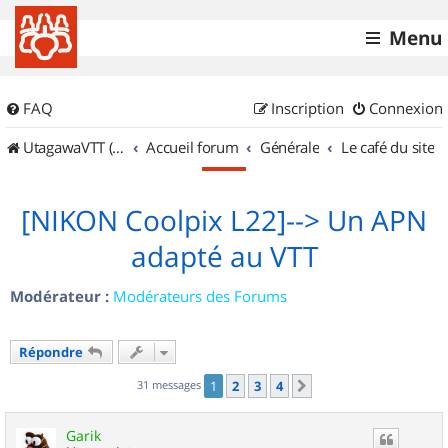
Menu
FAQ
Inscription
Connexion
UtagawaVTT (Randos VTT et VTTAE avec traces GPS)
Accueil forum
Générale
Le café du site
[NIKON Coolpix L22]--> Un APN
adapté au VTT
Modérateur :
Modérateurs des Forums
Répondre
31 messages
1
2
3
4
Suivant
Garik