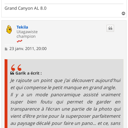
Grand Canyon AL 8.0
a
u
Tekila
t
Utagawiste
champion
M
23 janv. 2011, 20:00
e
s
s
a
g
Garik a écrit :
e
Je rajoute un point que j'ai découvert aujourd'hui
et qui compense le petit manque en grand angle.
Il y a un mode panoramique assisté vraiment
super bien foutu qui permet de garder en
transparence à l'écran une partie de la photo qui
vient d'être prise pour la superposer parfaitement
au paysage décalé pour faire un pano... et ce, sans