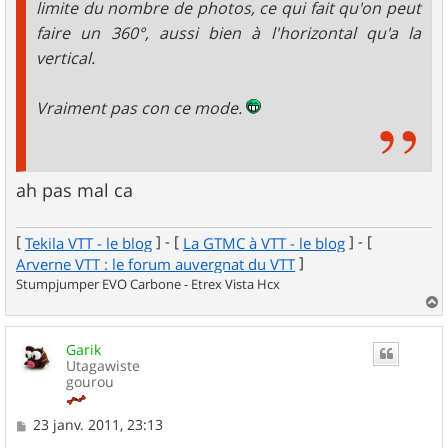
limite du nombre de photos, ce qui fait qu'on peut
faire un 360°, aussi bien à l'horizontal qu'a la
vertical.
Vraiment pas con ce mode.
ah pas mal ca
[
] - [
] - [
Tekila VTT - le blog
La GTMC à VTT - le blog
]
Arverne VTT : le forum auvergnat du VTT
Stumpjumper EVO Carbone - Etrex Vista Hcx
a
u
Garik
t
Utagawiste
gourou
M
23 janv. 2011, 23:13
e