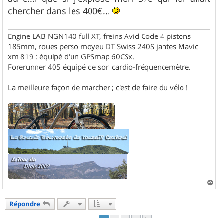
chercher dans les 400€...
Engine LAB NGN140 full XT, freins Avid Code 4 pistons
185mm, roues perso moyeu DT Swiss 240S jantes Mavic
xm 819 ; équipé d'un GPSmap 60CSx.
Forerunner 405 équipé de son cardio-fréquencemètre.
La meilleure façon de marcher ; c'est de faire du vélo !
a
u
Répondre
t