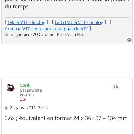
a
g
du temps
e
[
] - [
] - [
Tekila VTT - le blog
La GTMC à VTT - le blog
]
Arverne VTT : le forum auvergnat du VTT
Stumpjumper EVO Carbone - Etrex Vista Hcx
a
u
t
Garik
Utagawiste
gourou
M
22 janv. 2011, 20:12
e
s
3,6x ; équivalent en format 24 x 36 : 37 – 134 mm
s
a
g