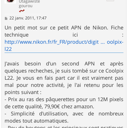
Utagawiste
gourou
M
22 janv. 2011, 17:47
e
s
Un petit mot sur ce petit APN de Nikon. Fiche
s
technique ici :
a
g
http://www.nikon.fr/fr_FR/product/digit ... oolpix-
e
l22
J'avais besoin d'un second APN et après
quelques recheches, je suis tombé sur ce Coolpix
L22. Je vous en fais part car il est vraiment pas
mal pour notre activité, je l'ai retenu pour les
points suivant :
- Prix au ras des pâquerettes pour un 12M pixels
de cette qualité, 79,90€ chez amazon.
- Simplicité d'utilisation, avec de nombreux
modes tout automatiques.
- Peu de boutons et les principaux sont pratiques