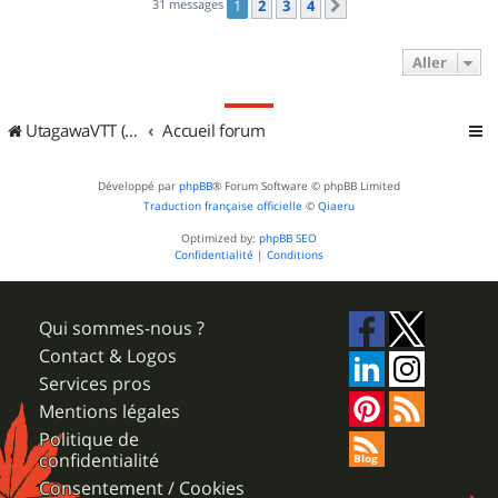
31 messages
1
2
3
4
Suivant
Aller
UtagawaVTT (Randos VTT et VTTAE avec traces GPS)
Accueil forum
Développé par
phpBB
® Forum Software © phpBB Limited
Traduction française officielle
©
Qiaeru
Optimized by:
phpBB SEO
Confidentialité
|
Conditions
Qui sommes-nous ?
Contact & Logos
Services pros
Mentions légales
Politique de
confidentialité
Consentement / Cookies