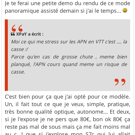
s
Je te ferai une petite demo du rendu de ce mode
s
panoramique assisté demain si j'ai le temps...
a
g
e
XPaY a écrit :
Moi ce qui me stress sur les APN en VTT c'est .... la
casse :/
Parce qu'en cas de grosse chute , meme bien
planqué, l'APN cours quand meme un risque de
casse.
C'est bien pour ça que j'ai opté pour ce modèle.
Un, il fait tout ce que je veux, simple, pratique,
très bonne qualité optique, autonome... Et deux,
si je l'expose je ne pers que 80€, bon ok 80€ ça
reste pas mal de sous mais ça me fait moins mal
au c...l que si j'explose mon S7c qui lui allait