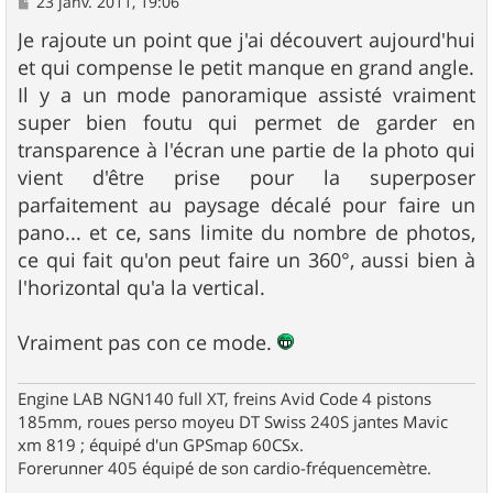
M
23 janv. 2011, 19:06
e
s
Je rajoute un point que j'ai découvert aujourd'hui
s
et qui compense le petit manque en grand angle.
a
g
Il y a un mode panoramique assisté vraiment
e
super bien foutu qui permet de garder en
transparence à l'écran une partie de la photo qui
vient d'être prise pour la superposer
parfaitement au paysage décalé pour faire un
pano... et ce, sans limite du nombre de photos,
ce qui fait qu'on peut faire un 360°, aussi bien à
l'horizontal qu'a la vertical.
Vraiment pas con ce mode.
Engine LAB NGN140 full XT, freins Avid Code 4 pistons
185mm, roues perso moyeu DT Swiss 240S jantes Mavic
xm 819 ; équipé d'un GPSmap 60CSx.
Forerunner 405 équipé de son cardio-fréquencemètre.