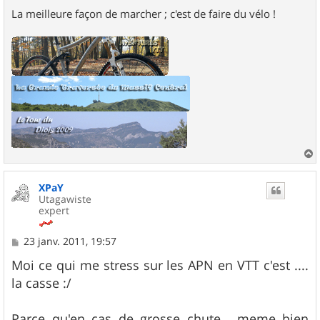
La meilleure façon de marcher ; c'est de faire du vélo !
a
u
XPaY
t
Utagawiste
expert
M
23 janv. 2011, 19:57
e
s
Moi ce qui me stress sur les APN en VTT c'est ....
s
la casse :/
a
g
e
Parce qu'en cas de grosse chute , meme bien