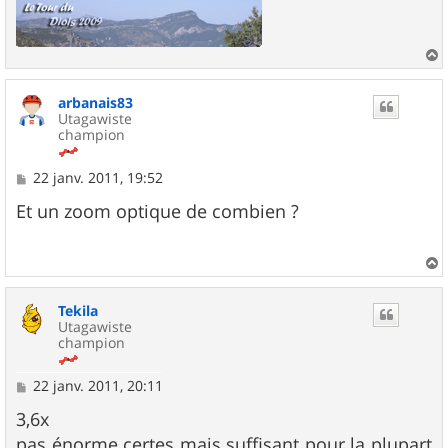
a
u
arbanais83
t
Utagawiste
champion
M
22 janv. 2011, 19:52
e
s
Et un zoom optique de combien ?
s
a
g
e
a
u
Tekila
t
Utagawiste
champion
M
22 janv. 2011, 20:11
e
s
3,6x
s
pas énorme certes mais suffisant pour la plupart