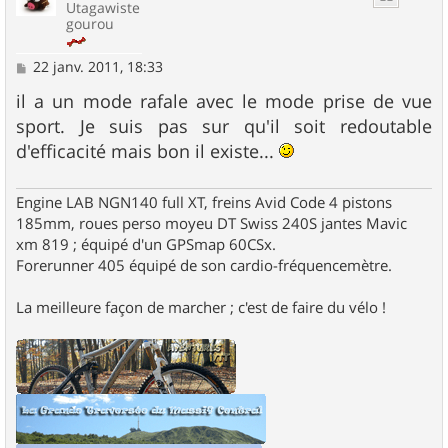
Utagawiste
gourou
M
22 janv. 2011, 18:33
e
s
il a un mode rafale avec le mode prise de vue
s
sport. Je suis pas sur qu'il soit redoutable
a
g
d'efficacité mais bon il existe...
e
Engine LAB NGN140 full XT, freins Avid Code 4 pistons
185mm, roues perso moyeu DT Swiss 240S jantes Mavic
xm 819 ; équipé d'un GPSmap 60CSx.
Forerunner 405 équipé de son cardio-fréquencemètre.
La meilleure façon de marcher ; c'est de faire du vélo !