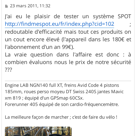
M
23 mars 2011, 11:32
e
s
J'ai eu le plaisir de tester un système SPOT
s
http://findmespot.eu/fr/index.php?cid=102
;
a
g
redoutable d'efficacité mais tout ces produits on
e
un cout encore élevé (l'appareil dans les 180€ et
l'abonnement d'un an 99€).
La vraie question dans l'affaire est donc : à
combien évaluons nous le prix de notre sécurité
???
Engine LAB NGN140 full XT, freins Avid Code 4 pistons
185mm, roues perso moyeu DT Swiss 240S jantes Mavic
xm 819 ; équipé d'un GPSmap 60CSx.
Forerunner 405 équipé de son cardio-fréquencemètre.
La meilleure façon de marcher ; c'est de faire du vélo !