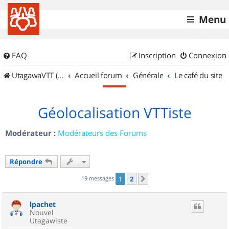
Menu
FAQ
Inscription
Connexion
UtagawaVTT (Randos VTT et VTTAE avec traces GPS)
Accueil forum
Générale
Le café du site
Géolocalisation VTTiste
Modérateur :
Modérateurs des Forums
Répondre
19 messages
1
2
Suivant
lpachet
Nouvel
Utagawiste