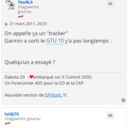
Titof6.9
t
Utagawiste
gourou
M
21 mars 2011, 20:31
e
s
On appelle ça un "tracker"
s
GTU 10
Garmin a sorti le
y'a pas longtemps :
a
g
e
Quelqu'un a essayé ?
Dakota 20
embarqué sur X Control 2005
Un Forerunner 405 pour la CO et la CAP
Nouvelle version de
GPXtoXL
!!!
a
u
luidji76
t
Utagawiste gourou