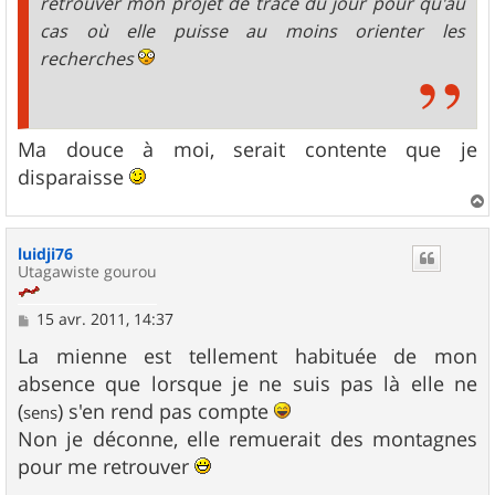
retrouver mon projet de trace du jour pour qu'au
cas où elle puisse au moins orienter les
recherches
Ma douce à moi, serait contente que je
disparaisse
a
u
luidji76
t
Utagawiste gourou
M
15 avr. 2011, 14:37
e
s
La mienne est tellement habituée de mon
s
absence que lorsque je ne suis pas là elle ne
a
g
(
) s'en rend pas compte
sens
e
Non je déconne, elle remuerait des montagnes
pour me retrouver