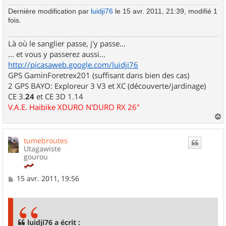
Dernière modification par
luidji76
le 15 avr. 2011, 21:39, modifié 1
fois.
Là où le sanglier passe, j'y passe...
... et vous y passerez aussi...
http://picasaweb.google.com/luidji76
GPS GaminForetrex201 (suffisant dans bien des cas)
2 GPS BAYO: Exploreur 3 V3 et XC (découverte/jardinage)
CE 3.
24
et CE 3D 1.14
V.A.E. Haibike XDURO N'DURO RX 26"
a
u
tumebroutes
t
Utagawiste
gourou
M
15 avr. 2011, 19:56
e
s
s
a
g
luidji76 a écrit :