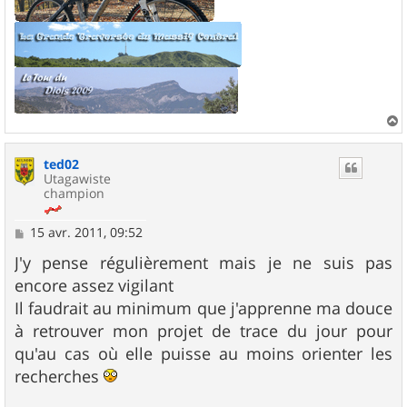
a
u
ted02
t
Utagawiste
champion
M
15 avr. 2011, 09:52
e
s
J'y pense régulièrement mais je ne suis pas
s
encore assez vigilant
a
g
Il faudrait au minimum que j'apprenne ma douce
e
à retrouver mon projet de trace du jour pour
qu'au cas où elle puisse au moins orienter les
recherches