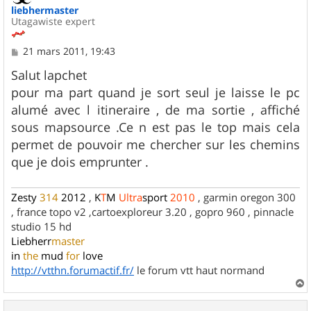
liebhermaster
Utagawiste expert
M
21 mars 2011, 19:43
e
s
Salut lapchet
s
pour ma part quand je sort seul je laisse le pc
a
g
alumé avec l itineraire , de ma sortie , affiché
e
sous mapsource .Ce n est pas le top mais cela
permet de pouvoir me chercher sur les chemins
que je dois emprunter .
Zesty
314
2012
,
K
T
M
Ultra
sport
2010
, garmin oregon 300
, france topo v2 ,cartoexploreur 3.20 , gopro 960 , pinnacle
studio 15 hd
Liebherr
master
in
the
mud
for
love
http://vtthn.forumactif.fr/
le forum vtt haut normand
a
u