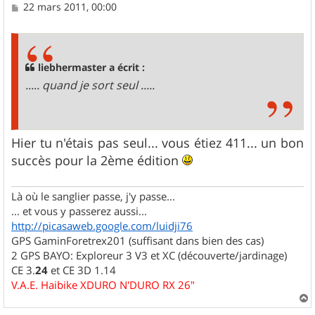
M
22 mars 2011, 00:00
e
s
s
a
g
liebhermaster a écrit :
e
..... quand je sort seul .....
Hier tu n'étais pas seul... vous étiez 411... un bon
succès pour la 2ème édition
Là où le sanglier passe, j'y passe...
... et vous y passerez aussi...
http://picasaweb.google.com/luidji76
GPS GaminForetrex201 (suffisant dans bien des cas)
2 GPS BAYO: Exploreur 3 V3 et XC (découverte/jardinage)
CE 3.
24
et CE 3D 1.14
V.A.E. Haibike XDURO N'DURO RX 26"
a