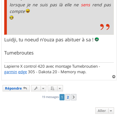
e
lorsque je ne suis pas là elle ne
sens
rend pas
compte
Luidji, tu noeud n'ouza pas abituer à sa !
Tumebroutes
Lapierre X control 420 avec montage Tumebroutien -
garmin
edge
305 - Dakota 20 - Memory map.
a
u
Répondre
t
19 messages
1
2
Suivant
Aller