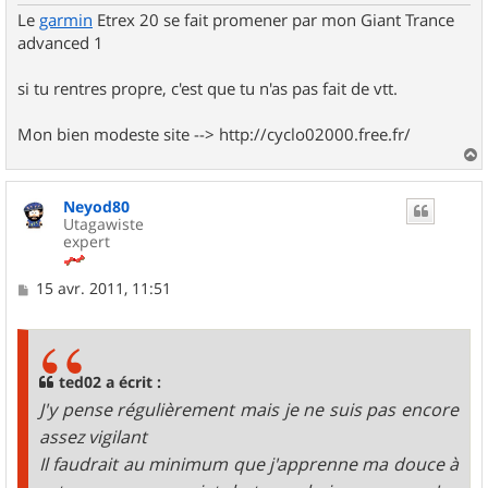
Le
garmin
Etrex 20 se fait promener par mon Giant Trance
advanced 1
si tu rentres propre, c'est que tu n'as pas fait de vtt.
Mon bien modeste site --> http://cyclo02000.free.fr/
a
u
Neyod80
t
Utagawiste
expert
M
15 avr. 2011, 11:51
e
s
s
a
g
ted02 a écrit :
e
J'y pense régulièrement mais je ne suis pas encore
assez vigilant
Il faudrait au minimum que j'apprenne ma douce à