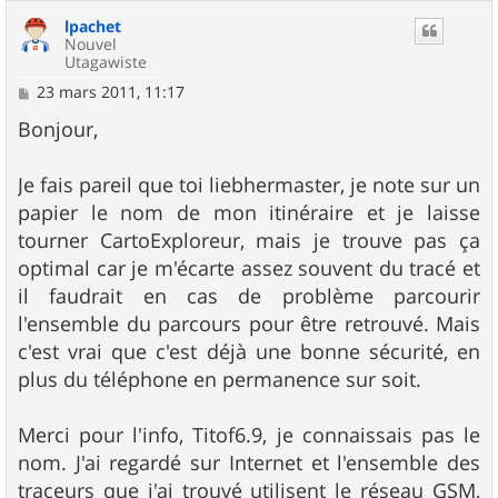
u
lpachet
t
Nouvel
Utagawiste
M
23 mars 2011, 11:17
e
s
Bonjour,
s
a
g
Je fais pareil que toi liebhermaster, je note sur un
e
papier le nom de mon itinéraire et je laisse
tourner CartoExploreur, mais je trouve pas ça
optimal car je m'écarte assez souvent du tracé et
il faudrait en cas de problème parcourir
l'ensemble du parcours pour être retrouvé. Mais
c'est vrai que c'est déjà une bonne sécurité, en
plus du téléphone en permanence sur soit.
Merci pour l'info, Titof6.9, je connaissais pas le
nom. J'ai regardé sur Internet et l'ensemble des
traceurs que j'ai trouvé utilisent le réseau GSM,