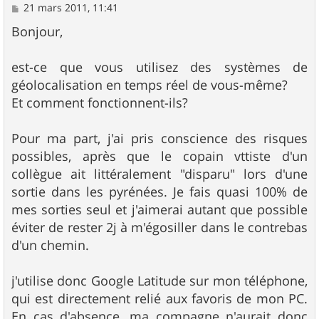
M
21 mars 2011, 11:41
e
s
Bonjour,
s
a
g
est-ce que vous utilisez des systèmes de
e
géolocalisation en temps réel de vous-même?
Et comment fonctionnent-ils?
Pour ma part, j'ai pris conscience des risques
possibles, après que le copain vttiste d'un
collègue ait littéralement "disparu" lors d'une
sortie dans les pyrénées. Je fais quasi 100% de
mes sorties seul et j'aimerai autant que possible
éviter de rester 2j à m'égosiller dans le contrebas
d'un chemin.
j'utilise donc Google Latitude sur mon téléphone,
qui est directement relié aux favoris de mon PC.
En cas d'absence, ma compagne n'aurait donc