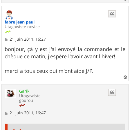
a
u
t
fabre jean paul
Utagawiste novice
M
21 juin 2011, 16:27
e
s
bonjour, çà y est j'ai envoyé la commande et le
s
chèque ce matin, j'espère l'avoir avant l'hiver!
a
g
e
merci a tous ceux qui m'ont aidé J/P.
a
u
Garik
t
Utagawiste
gourou
M
21 juin 2011, 16:47
e
s
s