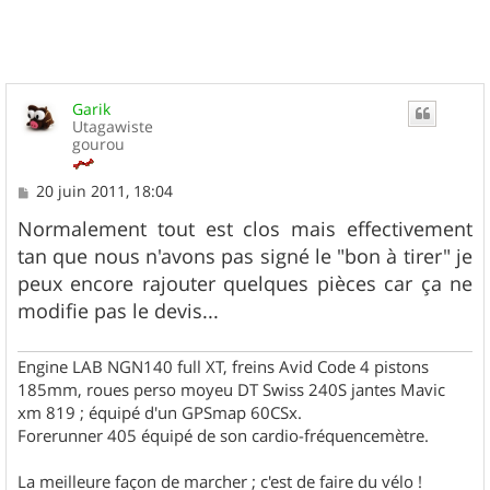
Garik
Utagawiste
gourou
M
20 juin 2011, 18:04
e
s
Normalement tout est clos mais effectivement
s
tan que nous n'avons pas signé le "bon à tirer" je
a
g
peux encore rajouter quelques pièces car ça ne
e
modifie pas le devis...
Engine LAB NGN140 full XT, freins Avid Code 4 pistons
185mm, roues perso moyeu DT Swiss 240S jantes Mavic
xm 819 ; équipé d'un GPSmap 60CSx.
Forerunner 405 équipé de son cardio-fréquencemètre.
La meilleure façon de marcher ; c'est de faire du vélo !