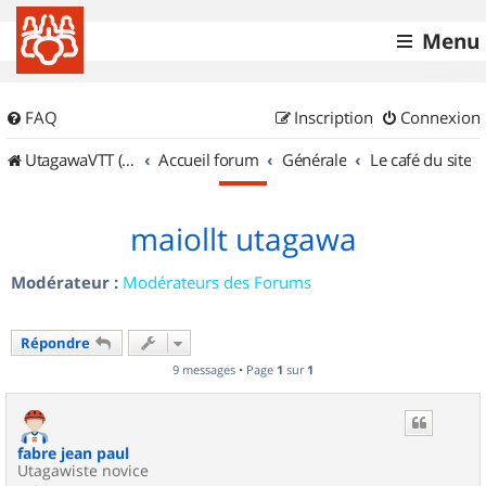
Menu
FAQ
Inscription
Connexion
UtagawaVTT (Randos VTT et VTTAE avec traces GPS)
Accueil forum
Générale
Le café du site
maiollt utagawa
Modérateur :
Modérateurs des Forums
Répondre
9 messages • Page
1
sur
1
fabre jean paul
Utagawiste novice