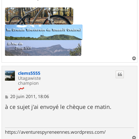
a
u
clems5555
t
Utagawiste
champion
M
20 juin 2011, 18:06
e
s
à ce sujet j'ai envoyé le chèque ce matin.
s
a
g
e
https://aventurespyreneennes.wordpress.com/