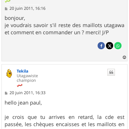
M
20 juin 2011, 16:16
e
s
bonjour,
s
je voudrais savoir s'il reste des maillots utagawa
a
g
et comment en commander un ? merci! J/P
e
a
u
Tekila
t
Utagawiste
champion
M
20 juin 2011, 16:33
e
s
hello jean paul,
s
a
g
je crois que tu arrives en retard, la cde est
e
passée, les chèques encaisses et les maillots en