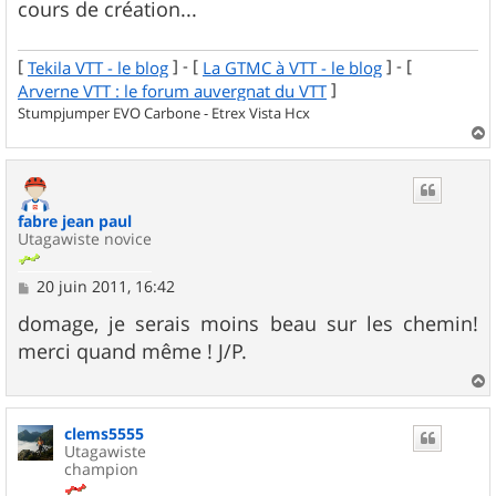
cours de création...
[
] - [
] - [
Tekila VTT - le blog
La GTMC à VTT - le blog
]
Arverne VTT : le forum auvergnat du VTT
Stumpjumper EVO Carbone - Etrex Vista Hcx
a
u
t
fabre jean paul
Utagawiste novice
M
20 juin 2011, 16:42
e
s
domage, je serais moins beau sur les chemin!
s
merci quand même ! J/P.
a
g
e
a
u
clems5555
t
Utagawiste
champion