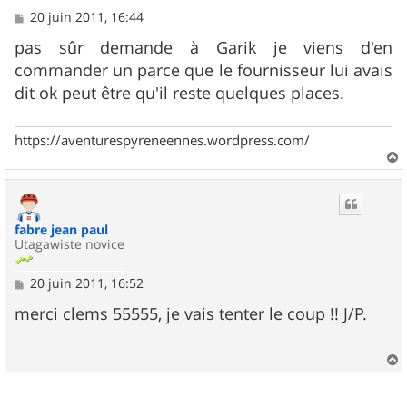
M
20 juin 2011, 16:44
e
s
pas sûr demande à Garik je viens d'en
s
commander un parce que le fournisseur lui avais
a
g
dit ok peut être qu'il reste quelques places.
e
https://aventurespyreneennes.wordpress.com/
a
u
t
fabre jean paul
Utagawiste novice
M
20 juin 2011, 16:52
e
s
merci clems 55555, je vais tenter le coup !! J/P.
s
a
g
e
a
u
t