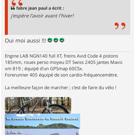
a
g
fabre jean paul a écrit :
e
j'espère l'avoir avant l'hiver!
Oui moi aussi !!!
Engine LAB NGN140 full XT, freins Avid Code 4 pistons
185mm, roues perso moyeu DT Swiss 240S jantes Mavic
xm 819 ; équipé d'un GPSmap 60CSx.
Forerunner 405 équipé de son cardio-fréquencemètre.
La meilleure façon de marcher ; c'est de faire du vélo !