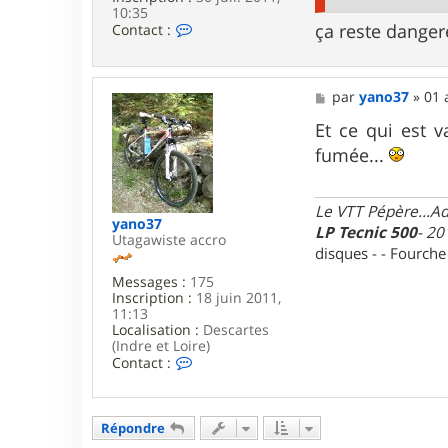
10:35
e
C
ça reste danger
Contact :
t
o
t
n
e
t
s
a
M
par
yano37
»
01 
c
e
t
s
Et ce qui est v
e
s
fumée...
r
a
t
g
i
e
c
Le VTT Pépère...Adm
n
yano37
LP Tecnic 500
- 20
u
Utagawiste accro
s
disques - - Fourch
Messages :
175
Inscription :
18 juin 2011,
11:13
Localisation :
Descartes
(Indre et Loire)
C
Contact :
o
n
t
a
Répondre
c