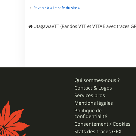
t
e
Revenir à « Le café du site »
r
y
a
UtagawaVTT (Randos VTT et VTTAE avec traces GP
n
o
3
7
Qui sommes-nous ?
Contact & Logos
Services pros
Mentions légales
Politique de
confidentialité
Consentement / Cookies
Stats des traces GPX