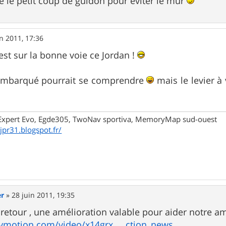
 le petit coup de guidon pour éviter le mur
in 2011, 17:36
est sur la bonne voie ce Jordan !
embarqué pourrait se comprendre
mais le levier à 
xpert Evo, Egde305, TwoNav sportiva, MemoryMap sud-ouest
/jpr31.blogspot.fr/
er
»
28 juin 2011, 19:35
 retour , une amélioration valable pour aider notre am
ymotion.com/video/x14grx ... ction_news