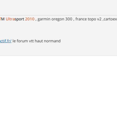
T
M
Ultra
sport
2010
, garmin oregon 300 , france topo v2 ,cartoex
tif.fr/
le forum vtt haut normand