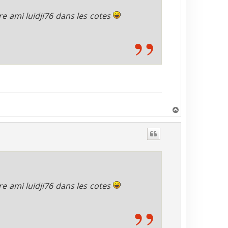
re ami luidji76 dans les cotes
H
a
u
t
re ami luidji76 dans les cotes