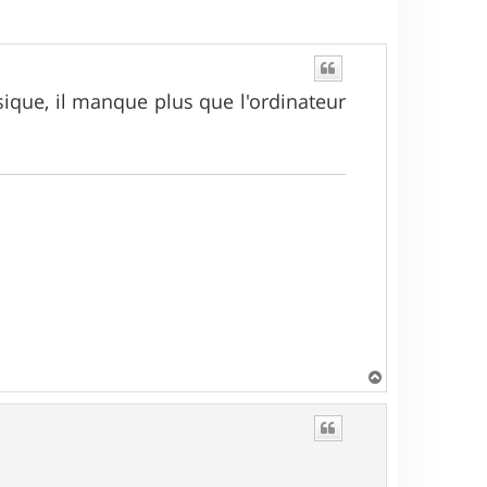
usique, il manque plus que l'ordinateur
H
a
u
t