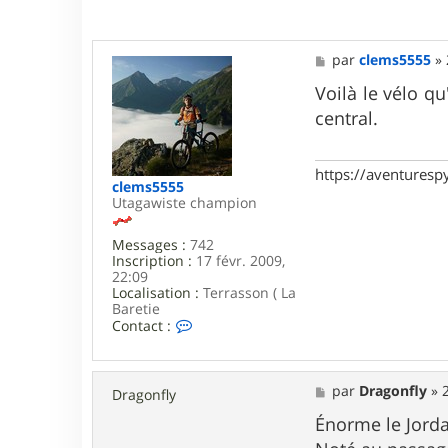
a
s
t
e
M
par
clems5555
»
r
e
s
Voilà le vélo q
s
central.
a
g
e
https://aventures
clems5555
Utagawiste champion
Messages :
742
Inscription :
17 févr. 2009,
22:09
Localisation :
Terrasson ( La
Baretie
C
Contact :
o
n
t
a
M
par
Dragonfly
»
Dragonfly
c
e
t
s
Énorme le Jord
e
s