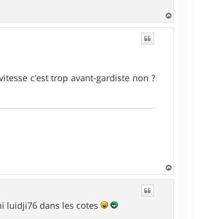
H
a
u
t
vitesse c'est trop avant-gardiste non ?
H
a
u
t
i luidji76 dans les cotes