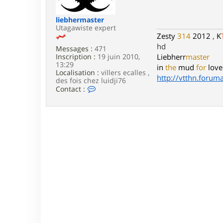
e
liebhermaster
Utagawiste expert
Zesty
314
2012
,
K
hd
Messages :
471
Inscription :
19 juin 2010,
Liebherr
master
13:29
in
the
mud
for
love
Localisation :
villers ecalles ,
http://vtthn.forumac
des fois chez luidji76
C
Contact :
o
n
t
a
c
t
e
r
l
i
e
b
h
e
r
m