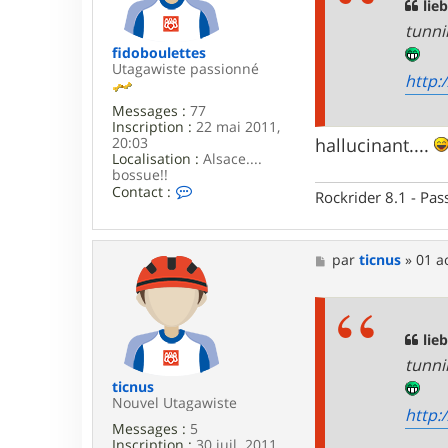
g
lie
m
e
a
tunni
s
fidoboulettes
t
Utagawiste passionné
e
http:
r
Messages :
77
Inscription :
22 mai 2011,
20:03
hallucinant....
Localisation :
Alsace....
bossue!!
C
Contact :
Rockrider 8.1 - Pa
o
n
t
a
M
par
ticnus
»
01 a
c
e
t
s
e
s
r
a
f
g
lie
i
e
tunni
d
o
ticnus
b
Nouvel Utagawiste
http:
o
Messages :
5
u
Inscription :
30 juil. 2011,
l