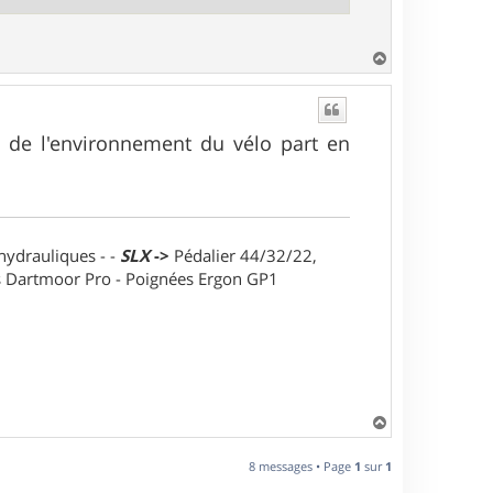
H
a
u
t
ct de l'environnement du vélo part en
 hydrauliques - -
SLX
->
Pédalier 44/32/22,
ts Dartmoor Pro - Poignées Ergon GP1
H
a
u
8 messages • Page
1
sur
1
t