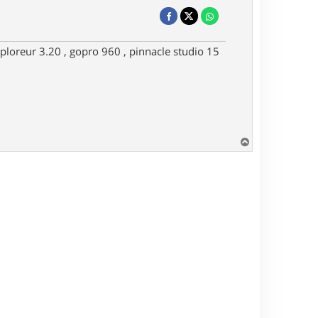
ploreur 3.20 , gopro 960 , pinnacle studio 15
H
a
u
t