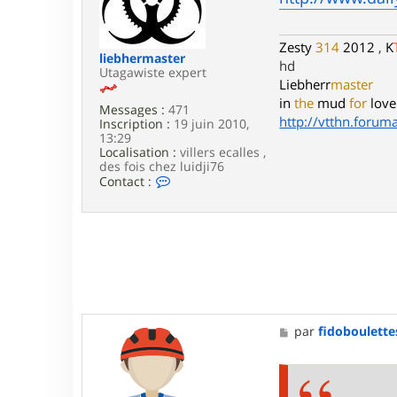
a
j
g
p
e
r
Zesty
314
2012
,
K
3
liebhermaster
hd
1
Utagawiste expert
Liebherr
master
in
the
mud
for
love
Messages :
471
http://vtthn.forumac
Inscription :
19 juin 2010,
13:29
Localisation :
villers ecalles ,
des fois chez luidji76
C
Contact :
o
n
t
a
c
t
e
r
l
i
M
par
fidoboulette
e
e
b
s
h
s
e
a
r