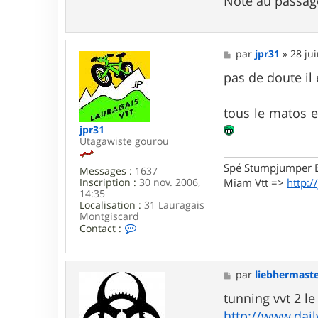
Noté au passage
r
a
c
g
l
e
e
m
M
par
jpr31
»
28 ju
s
e
5
s
pas de doute il 
5
s
5
a
5
g
tous le matos 
e
jpr31
Utagawiste gourou
Spé Stumpjumper E
Messages :
1637
Miam Vtt =>
http:/
Inscription :
30 nov. 2006,
14:35
Localisation :
31 Lauragais
Montgiscard
C
Contact :
o
n
t
a
M
par
liebhermast
c
e
t
s
tunning vvt 2 le
e
s
http://www.dail
r