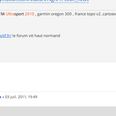
T
M
Ultra
sport
2010
, garmin oregon 300 , france topo v2 ,cartoex
tif.fr/
le forum vtt haut normand
s
»
03 juil. 2011, 19:49