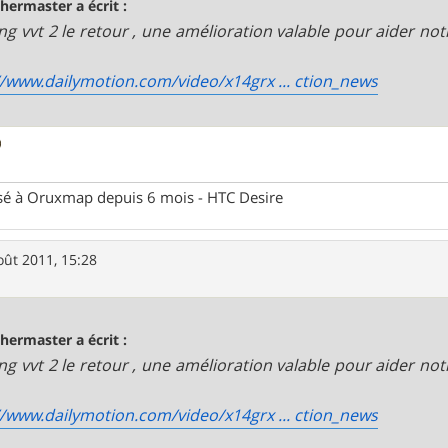
bhermaster a écrit :
ng vvt 2 le retour , une amélioration valable pour aider not
//www.dailymotion.com/video/x14grx ... ction_news
ssé à Oruxmap depuis 6 mois - HTC Desire
oût 2011, 15:28
bhermaster a écrit :
ng vvt 2 le retour , une amélioration valable pour aider not
//www.dailymotion.com/video/x14grx ... ction_news