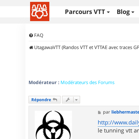
Parcours VTT
Blog
FAQ
UtagawaVTT (Randos VTT et VTTAE avec traces GP
Modérateur :
Modérateurs des Forums
Répondre
M
par
liebhermast
e
s
http://www.dail
s
le tunning vtt 
a
g