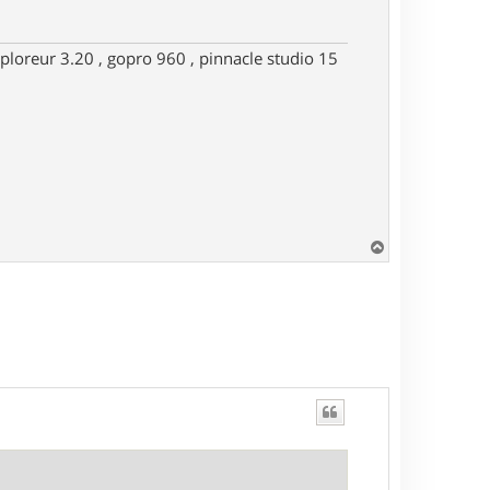
ploreur 3.20 , gopro 960 , pinnacle studio 15
H
a
u
t