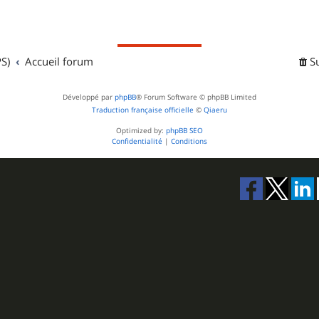
S)
Accueil forum
S
Développé par
phpBB
® Forum Software © phpBB Limited
Traduction française officielle
©
Qiaeru
Optimized by:
phpBB SEO
Confidentialité
|
Conditions