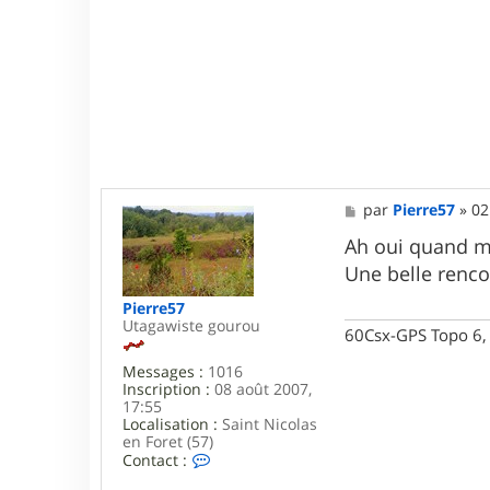
3
M
par
Pierre57
»
02
e
s
Ah oui quand m
s
Une belle renco
a
g
Pierre57
e
Utagawiste gourou
60Csx-GPS Topo 6, 
Messages :
1016
Inscription :
08 août 2007,
17:55
Localisation :
Saint Nicolas
en Foret (57)
C
Contact :
o