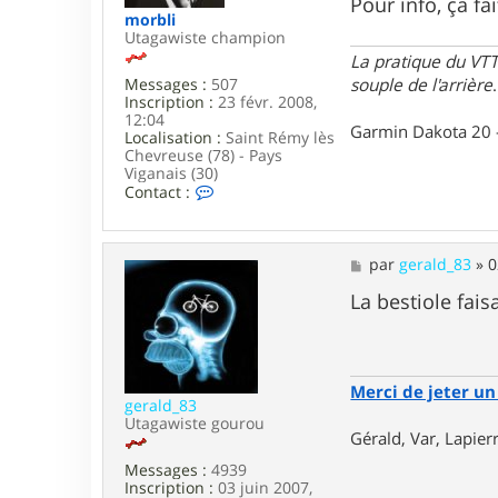
Pour info, ça fa
e
e
morbli
r
Utagawiste champion
a
La pratique du VTT
l
Messages :
507
souple de l'arrière
.
d
Inscription :
23 févr. 2008,
_
12:04
8
Garmin Dakota 20 
Localisation :
Saint Rémy lès
3
Chevreuse (78) - Pays
Viganais (30)
C
Contact :
o
n
t
a
M
par
gerald_83
»
0
c
e
t
s
La bestiole fai
e
s
r
a
m
g
o
e
r
Merci de jeter un 
b
gerald_83
l
Utagawiste gourou
Gérald, Var, Lapie
i
Messages :
4939
Inscription :
03 juin 2007,