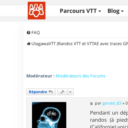
Parcours VTT
Blog
FAQ
UtagawaVTT (Randos VTT et VTTAE avec traces GP
Modérateur :
Modérateurs des Forums
Répondre
M
par
gerald_83
»
0
e
s
Pendant un dép
s
randos (à pied
a
g
(Californie) voi