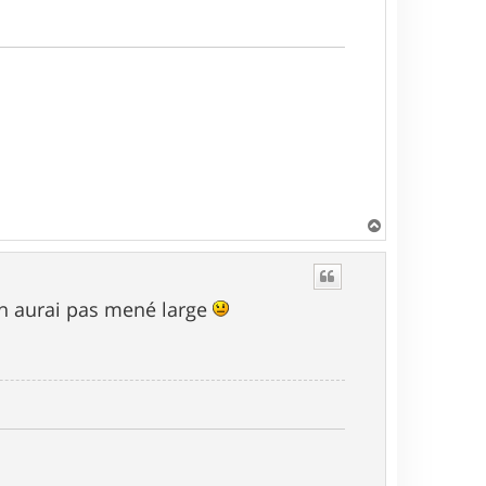
H
a
u
t
n aurai pas mené large