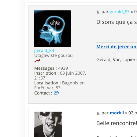
n
t
a
M
par
gerald_83
»
0
c
e
t
s
Disons que ça 
e
s
r
a
P
g
i
e
e
Merci de jeter un 
r
gerald_83
r
Utagawiste gourou
Gérald, Var, Lapie
e
5
Messages :
4939
7
Inscription :
03 juin 2007,
21:37
Localisation :
Bagnols en
Forêt, Var, 83
C
Contact :
o
n
t
a
M
par
morbli
»
02 o
c
e
t
s
Belle rencontre!
e
s
r
a
g
g