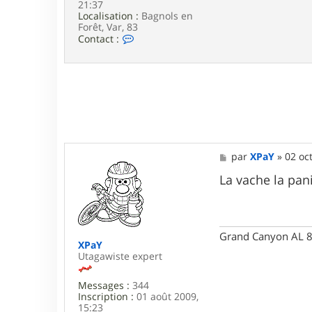
21:37
Localisation :
Bagnols en
Forêt, Var, 83
C
Contact :
o
n
t
a
c
t
e
r
g
e
M
par
XPaY
»
02 oc
r
e
a
s
La vache la pan
l
s
d
a
_
g
8
e
3
Grand Canyon AL 8
XPaY
Utagawiste expert
Messages :
344
Inscription :
01 août 2009,
15:23