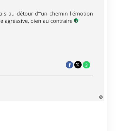
ais au détour d"'un chemin l'émotion
e agressive, bien au contraire
H
a
u
t