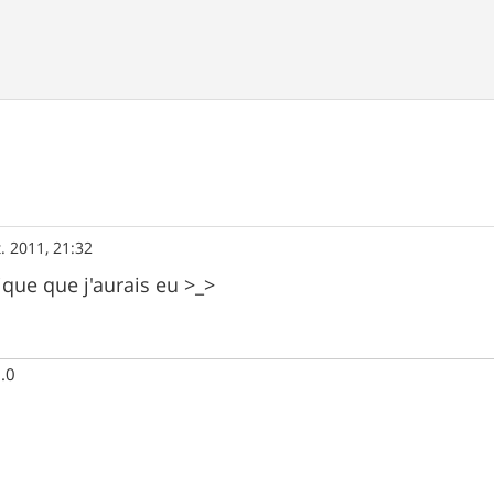
t. 2011, 21:32
ique que j'aurais eu >_>
.0