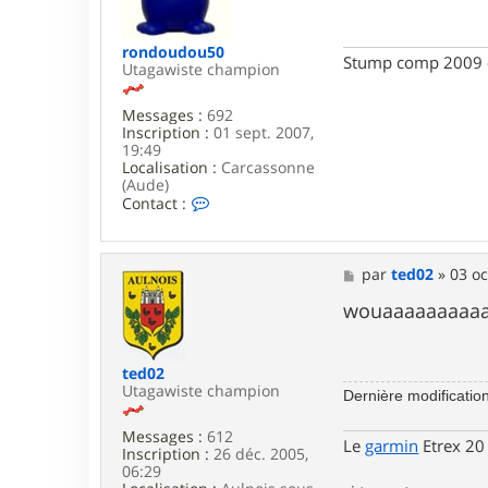
r
a
T
g
e
e
rondoudou50
k
Stump comp 2009 - 
Utagawiste champion
i
l
a
Messages :
692
Inscription :
01 sept. 2007,
19:49
Localisation :
Carcassonne
(Aude)
C
Contact :
o
n
t
a
M
par
ted02
»
03 oc
c
e
t
s
wouaaaaaaaaaaa
e
s
r
a
r
g
ted02
o
e
Utagawiste champion
n
Dernière modificatio
d
o
Messages :
612
Le
garmin
Etrex 20
u
Inscription :
26 déc. 2005,
d
06:29
o