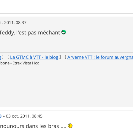
t. 2011, 08:37
t Teddy, l'est pas méchant
] - [
] - [
g
La GTMC à VTT - le blog
Arverne VTT : le forum auvergn
one - Etrex Vista Hcx
0
»
03 oct. 2011, 08:45
 nounours dans les bras ....