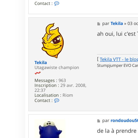
C
Contact :
o
n
t
a
M
par
Tekila
»
03 oc
c
e
t
s
ah oui, lui c'es
e
s
r
a
X
g
P
e
a
[
Tekila VTT - le blo
Y
Tekila
Stumpjumper EVO Carb
Utagawiste champion
Messages :
963
Inscription :
29 avr. 2008,
22:37
Localisation :
Riom
C
Contact :
o
n
t
a
M
par
rondoudou5
c
e
t
s
de la à prendre
e
s