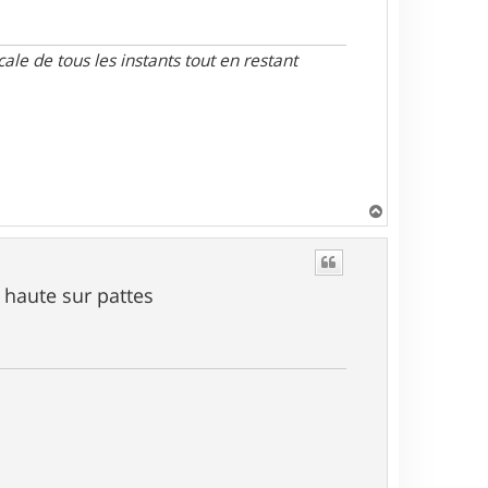
le de tous les instants tout en restant
H
a
u
t
s haute sur pattes