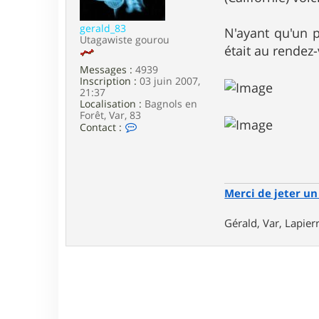
e
gerald_83
N'ayant qu'un 
Utagawiste gourou
était au rendez
Messages :
4939
Inscription :
03 juin 2007,
21:37
Localisation :
Bagnols en
Forêt, Var, 83
C
Contact :
o
n
t
a
c
Merci de jeter un 
t
e
r
Gérald, Var, Lapie
g
e
r
a
l
d
_
8