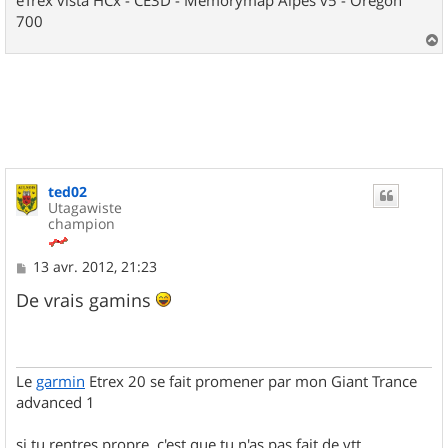
eTrex vista HCx - CE3D - Memorymap Alpes v5 - Orégon
700
a
u
t
ted02
Utagawiste
champion
M
13 avr. 2012, 21:23
e
s
De vrais gamins
s
a
g
e
Le
garmin
Etrex 20 se fait promener par mon Giant Trance
advanced 1
si tu rentres propre, c'est que tu n'as pas fait de vtt.