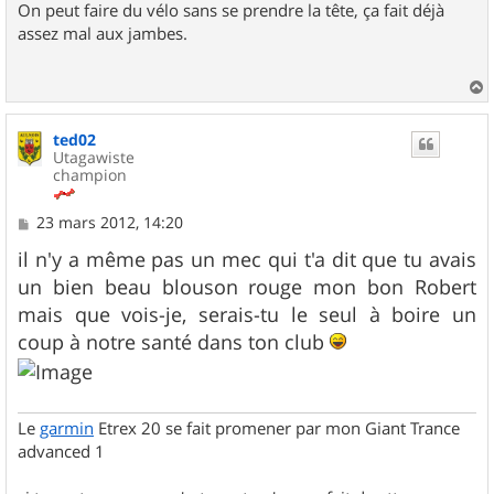
On peut faire du vélo sans se prendre la tête, ça fait déjà
assez mal aux jambes.
a
u
ted02
t
Utagawiste
champion
M
23 mars 2012, 14:20
e
s
il n'y a même pas un mec qui t'a dit que tu avais
s
un bien beau blouson rouge mon bon Robert
a
g
mais que vois-je, serais-tu le seul à boire un
e
coup à notre santé dans ton club
Le
garmin
Etrex 20 se fait promener par mon Giant Trance
advanced 1