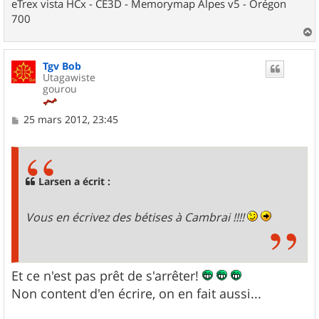
eTrex vista HCx - CE3D - Memorymap Alpes v5 - Orégon
700
a
u
Tgv Bob
t
Utagawiste
gourou
M
25 mars 2012, 23:45
e
s
s
a
g
Larsen a écrit :
e
Vous en écrivez des bétises à Cambrai !!!!
Et ce n'est pas prêt de s'arrêter!
Non content d'en écrire, on en fait aussi...