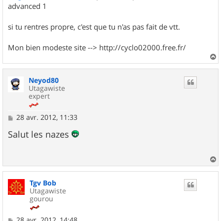
advanced 1
si tu rentres propre, c'est que tu n'as pas fait de vtt.
Mon bien modeste site --> http://cyclo02000.free.fr/
a
u
Neyod80
t
Utagawiste
expert
M
28 avr. 2012, 11:33
e
s
Salut les nazes
s
a
g
e
a
u
Tgv Bob
t
Utagawiste
gourou
M
28 avr. 2012, 14:48