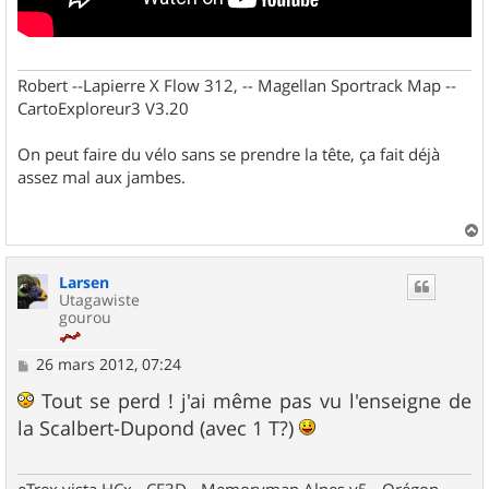
Robert --Lapierre X Flow 312, -- Magellan Sportrack Map --
CartoExploreur3 V3.20
On peut faire du vélo sans se prendre la tête, ça fait déjà
assez mal aux jambes.
a
u
Larsen
t
Utagawiste
gourou
M
26 mars 2012, 07:24
e
s
Tout se perd ! j'ai même pas vu l'enseigne de
s
la Scalbert-Dupond (avec 1 T?)
a
g
e