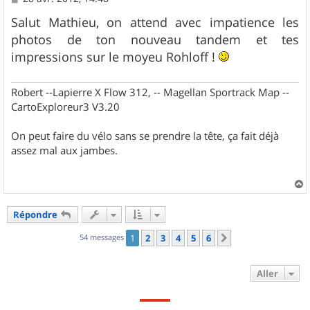
e
s
Salut Mathieu, on attend avec impatience les
s
photos de ton nouveau tandem et tes
a
g
impressions sur le moyeu Rohloff !
e
Robert --Lapierre X Flow 312, -- Magellan Sportrack Map --
CartoExploreur3 V3.20
On peut faire du vélo sans se prendre la tête, ça fait déjà
assez mal aux jambes.
a
u
Répondre
t
54 messages
1
2
3
4
5
6
Suivant
Aller