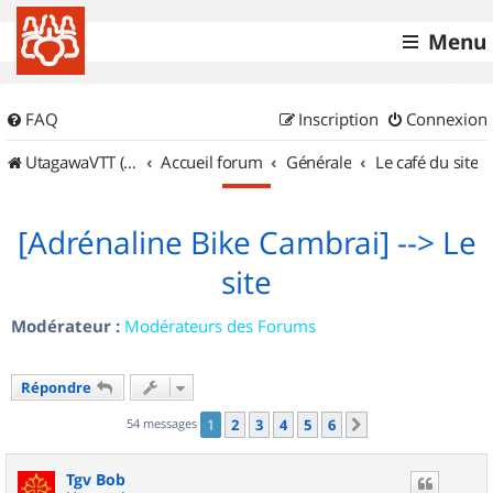
Menu
FAQ
Inscription
Connexion
UtagawaVTT (Randos VTT et VTTAE avec traces GPS)
Accueil forum
Générale
Le café du site
[Adrénaline Bike Cambrai] --> Le
site
Modérateur :
Modérateurs des Forums
Répondre
54 messages
1
2
3
4
5
6
Suivant
Tgv Bob