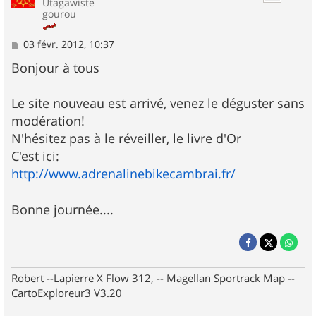
Utagawiste
gourou
M
03 févr. 2012, 10:37
e
s
Bonjour à tous
s
a
g
Le site nouveau est arrivé, venez le déguster sans
e
modération!
N'hésitez pas à le réveiller, le livre d'Or
C'est ici:
http://www.adrenalinebikecambrai.fr/
Bonne journée....
Robert --Lapierre X Flow 312, -- Magellan Sportrack Map --
CartoExploreur3 V3.20