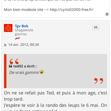
Mon bien modeste site --> http://cyclo02000.free.fr/
a
u
Tgv Bob
t
Utagawiste
gourou
M
14 avr. 2012, 00:34
e
s
s
a
g
ted02 a écrit :
e
De vrais gamins
On ne se refait pas Ted, et puis à mon age, c'est
trop tard.
J'espère te voir à la rando des leups le 6 mai. On