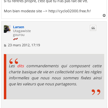
si tu rentres propre, c'est que tu n'as pas fait de vtt.
Mon bien modeste site --> http://cyclo02000.free.fr/
a
u
Larsen
t
Utagawiste
gourou
M
23 mars 2012, 17:19
e
s
s
a
g
Les
dits
commandements qui composent cette
e
charte basique de vie en collectivité sont les règles
informelles que nous nous sommes fixées ainsi
que les valeurs que nous partageons.