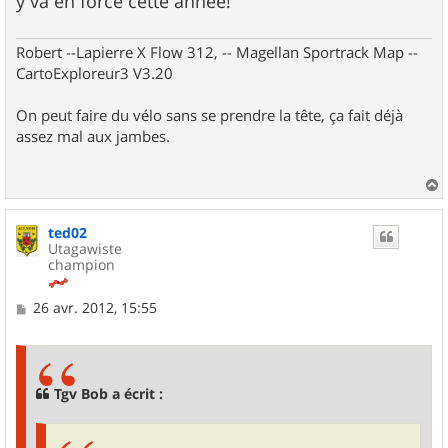
y va en force cette année!
Robert --Lapierre X Flow 312, -- Magellan Sportrack Map --
CartoExploreur3 V3.20
On peut faire du vélo sans se prendre la tête, ça fait déjà
assez mal aux jambes.
a
u
ted02
t
Utagawiste
champion
M
26 avr. 2012, 15:55
e
s
s
a
g
Tgv Bob a écrit :
e