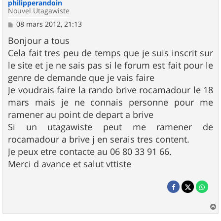
philipperandoin
Nouvel Utagawiste
M
08 mars 2012, 21:13
e
s
Bonjour a tous
s
Cela fait tres peu de temps que je suis inscrit sur
a
g
le site et je ne sais pas si le forum est fait pour le
e
genre de demande que je vais faire
Je voudrais faire la rando brive rocamadour le 18
mars mais je ne connais personne pour me
ramener au point de depart a brive
Si un utagawiste peut me ramener de
rocamadour a brive j en serais tres content.
Je peux etre contacte au 06 80 33 91 66.
Merci d avance et salut vttiste
a