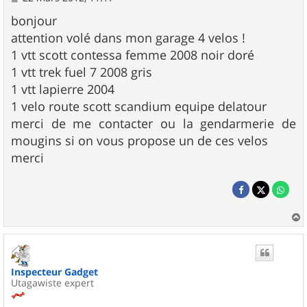
e
s
bonjour
s
attention volé dans mon garage 4 velos !
a
g
1 vtt scott contessa femme 2008 noir doré
e
1 vtt trek fuel 7 2008 gris
1 vtt lapierre 2004
1 velo route scott scandium equipe delatour
merci de me contacter ou la gendarmerie de
mougins si on vous propose un de ces velos
merci
a
u
t
Inspecteur Gadget
Utagawiste expert