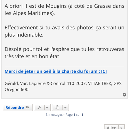
e
s
A priori il est de Mougins (à côté de Grasse dans
s
les Alpes Maritimes).
a
g
e
Effectivement si tu avais des photos ça serait un
plus indéniable.
Désolé pour toi et j'espère que tu les retrouveras
très vite et en bon état
Merci de jeter un oeil à la charte du forum : ICI
Gérald, Var, Lapierre X-Control 410 2007, VTTAE TREK, GPS
Oregon 600
a
u
Répondre
t
3 messages • Page
1
sur
1
Aller