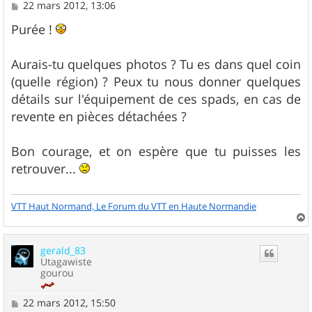
M
22 mars 2012, 13:06
e
s
Purée !
s
a
g
Aurais-tu quelques photos ? Tu es dans quel coin
e
(quelle région) ? Peux tu nous donner quelques
détails sur l'équipement de ces spads, en cas de
revente en pièces détachées ?
Bon courage, et on espère que tu puisses les
retrouver...
VTT Haut Normand, Le Forum du VTT en Haute Normandie
a
u
gerald_83
t
Utagawiste
gourou
M
22 mars 2012, 15:50