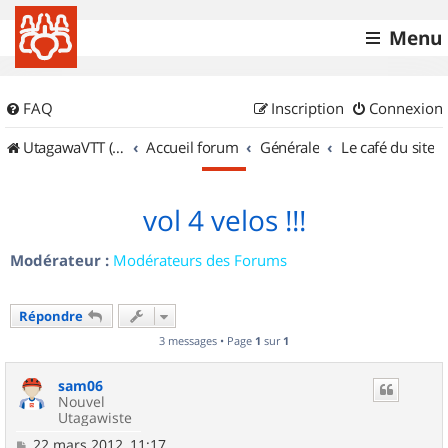
Menu
FAQ
Inscription
Connexion
UtagawaVTT (Randos VTT et VTTAE avec traces GPS)
Accueil forum
Générale
Le café du site
vol 4 velos !!!
Modérateur :
Modérateurs des Forums
Répondre
3 messages • Page
1
sur
1
sam06
Nouvel
Utagawiste
M
22 mars 2012, 11:17