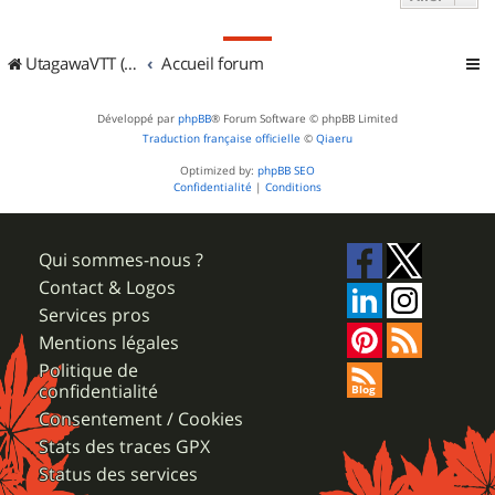
UtagawaVTT (Randos VTT et VTTAE avec traces GPS)
Accueil forum
Développé par
phpBB
® Forum Software © phpBB Limited
Traduction française officielle
©
Qiaeru
Optimized by:
phpBB SEO
Confidentialité
|
Conditions
Qui sommes-nous ?
Contact & Logos
Services pros
Mentions légales
Politique de
confidentialité
Consentement / Cookies
Stats des traces GPX
Status des services