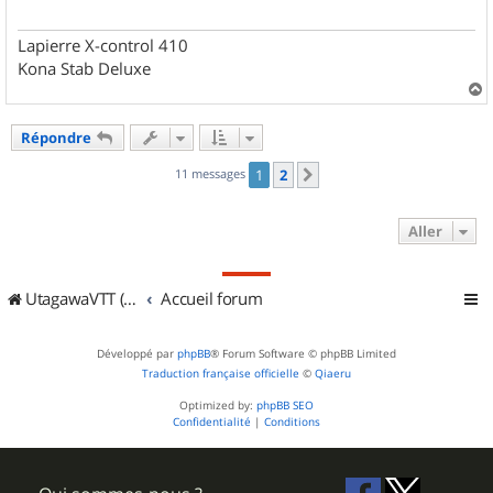
g
e
Lapierre X-control 410
Kona Stab Deluxe
a
u
Répondre
t
11 messages
1
2
Suivant
Aller
UtagawaVTT (Randos VTT et VTTAE avec traces GPS)
Accueil forum
Développé par
phpBB
® Forum Software © phpBB Limited
Traduction française officielle
©
Qiaeru
Optimized by:
phpBB SEO
Confidentialité
|
Conditions