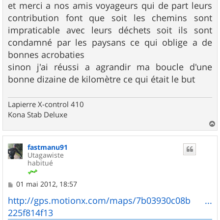
et merci a nos amis voyageurs qui de part leurs
contribution font que soit les chemins sont
impraticable avec leurs déchets soit ils sont
condamné par les paysans ce qui oblige a de
bonnes acrobaties
sinon j'ai réussi a agrandir ma boucle d'une
bonne dizaine de kilomètre ce qui était le but
Lapierre X-control 410
Kona Stab Deluxe
a
u
fastmanu91
t
Utagawiste
habitué
M
01 mai 2012, 18:57
e
s
http://gps.motionx.com/maps/7b03930c08b ...
s
225f814f13
a