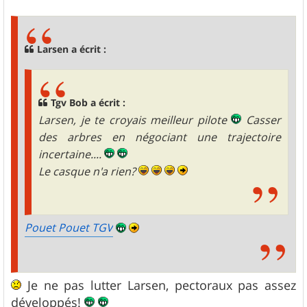
e
s
s
a
g
Larsen a écrit :
e
Tgv Bob a écrit :
Larsen, je te croyais meilleur pilote
Casser
des arbres en négociant une trajectoire
incertaine....
Le casque n'a rien?
Pouet Pouet TGV
Je ne pas lutter Larsen, pectoraux pas assez
développés!