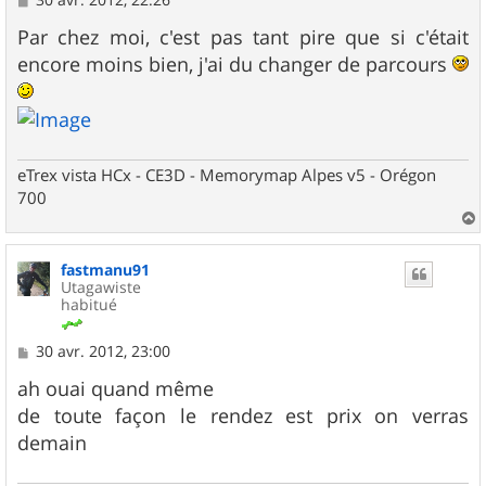
e
s
Par chez moi, c'est pas tant pire que si c'était
s
encore moins bien, j'ai du changer de parcours
a
g
e
eTrex vista HCx - CE3D - Memorymap Alpes v5 - Orégon
700
a
u
fastmanu91
t
Utagawiste
habitué
M
30 avr. 2012, 23:00
e
s
ah ouai quand même
s
de toute façon le rendez est prix on verras
a
g
demain
e