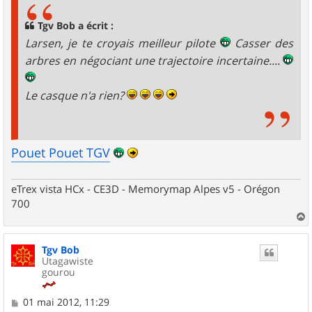
a
g
Tgv Bob a écrit :
e
Larsen, je te croyais meilleur pilote
Casser des
arbres en négociant une trajectoire incertaine....
Le casque n'a rien?
Pouet Pouet TGV
eTrex vista HCx - CE3D - Memorymap Alpes v5 - Orégon
700
a
u
Tgv Bob
t
Utagawiste
gourou
M
01 mai 2012, 11:29