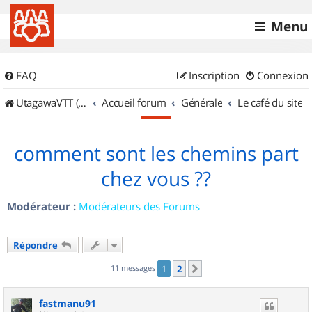
Menu
FAQ
Inscription
Connexion
UtagawaVTT (Randos VTT et VTTAE avec traces GPS)
Accueil forum
Générale
Le café du site
comment sont les chemins part
chez vous ??
Modérateur :
Modérateurs des Forums
Répondre
11 messages
1
2
Suivant
fastmanu91