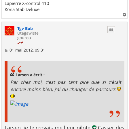
Lapierre X-control 410
Kona Stab Deluxe
a
u
Tgv Bob
t
Utagawiste
gourou
M
01 mai 2012, 09:31
e
s
s
a
g
Larsen a écrit :
e
Par chez moi, c'est pas tant pire que si c'était
encore moins bien, j'ai du changer de parcours
Larsen, je te croyais meilleur pilote
Casser des