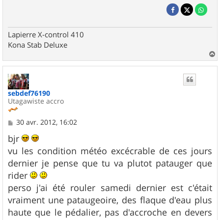
Lapierre X-control 410
Kona Stab Deluxe
a
u
t
sebdef76190
Utagawiste accro
M
30 avr. 2012, 16:02
e
s
bjr
s
vu les condition météo excécrable de ces jours
a
g
dernier je pense que tu va plutot patauger que
e
rider
perso j'ai été rouler samedi dernier est c'était
vraiment une pataugeoire, des flaque d'eau plus
haute que le pédalier, pas d'accroche en devers