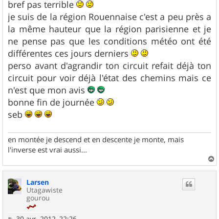
bref pas terrible
je suis de la région Rouennaise c'est a peu près a
la même hauteur que la région parisienne et je
ne pense pas que les conditions météo ont été
différentes ces jours derniers
perso avant d'agrandir ton circuit refait déjà ton
circuit pour voir déjà l'état des chemins mais ce
n'est que mon avis
bonne fin de journée
seb
en montée je descend et en descente je monte, mais
l'inverse est vrai aussi...
a
u
Larsen
t
Utagawiste
gourou
M
30 avr. 2012, 22:26