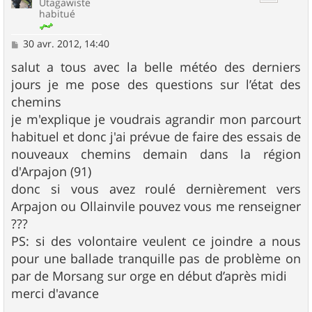
Utagawiste
habitué
M
30 avr. 2012, 14:40
e
s
salut a tous avec la belle météo des derniers
s
jours je me pose des questions sur l’état des
a
g
chemins
e
je m'explique je voudrais agrandir mon parcourt
habituel et donc j'ai prévue de faire des essais de
nouveaux chemins demain dans la région
d'Arpajon (91)
donc si vous avez roulé dernièrement vers
Arpajon ou Ollainvile pouvez vous me renseigner
???
PS: si des volontaire veulent ce joindre a nous
pour une ballade tranquille pas de problème on
par de Morsang sur orge en début d’après midi
merci d'avance