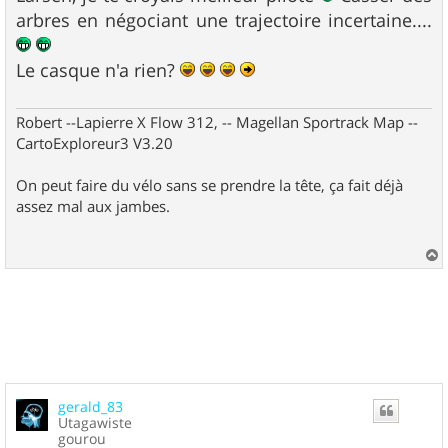
arbres en négociant une trajectoire incertaine....
Le casque n'a rien?
Robert --Lapierre X Flow 312, -- Magellan Sportrack Map --
CartoExploreur3 V3.20
On peut faire du vélo sans se prendre la tête, ça fait déjà
assez mal aux jambes.
a
u
t
gerald_83
Utagawiste
gourou