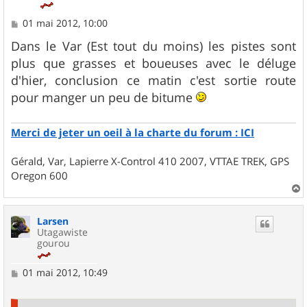
M
01 mai 2012, 10:00
e
s
Dans le Var (Est tout du moins) les pistes sont
s
plus que grasses et boueuses avec le déluge
a
g
d'hier, conclusion ce matin c'est sortie route
e
pour manger un peu de bitume
Merci de jeter un oeil à la charte du forum : ICI
Gérald, Var, Lapierre X-Control 410 2007, VTTAE TREK, GPS
Oregon 600
a
u
Larsen
t
Utagawiste
gourou
M
01 mai 2012, 10:49
e
s
s