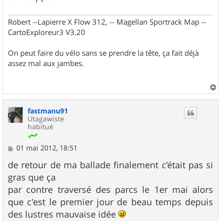
Robert --Lapierre X Flow 312, -- Magellan Sportrack Map --
CartoExploreur3 V3.20
On peut faire du vélo sans se prendre la tête, ça fait déjà
assez mal aux jambes.
a
u
fastmanu91
t
Utagawiste
habitué
M
01 mai 2012, 18:51
e
s
de retour de ma ballade finalement c’était pas si
s
gras que ça
a
g
par contre traversé des parcs le 1er mai alors
e
que c'est le premier jour de beau temps depuis
des lustres mauvaise idée