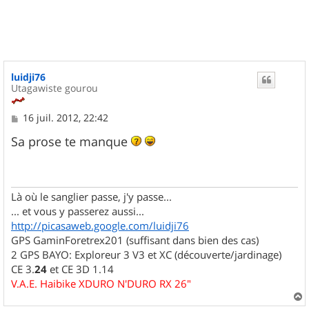
luidji76
Utagawiste gourou
M
16 juil. 2012, 22:42
e
s
Sa prose te manque
s
a
g
e
Là où le sanglier passe, j'y passe...
... et vous y passerez aussi...
http://picasaweb.google.com/luidji76
GPS GaminForetrex201 (suffisant dans bien des cas)
2 GPS BAYO: Exploreur 3 V3 et XC (découverte/jardinage)
CE 3.
24
et CE 3D 1.14
V.A.E. Haibike XDURO N'DURO RX 26"
a