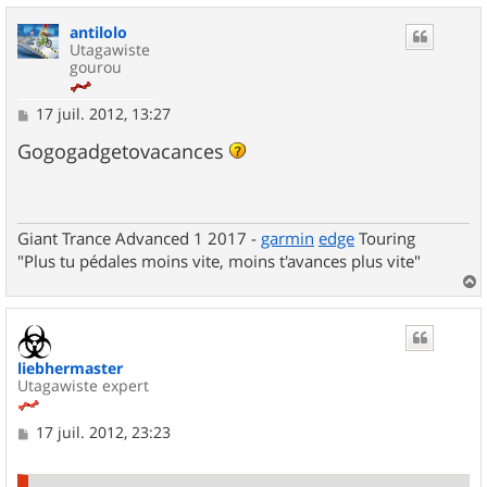
u
antilolo
t
Utagawiste
gourou
M
17 juil. 2012, 13:27
e
s
Gogogadgetovacances
s
a
g
e
Giant Trance Advanced 1 2017 -
garmin
edge
Touring
"Plus tu pédales moins vite, moins t'avances plus vite"
a
u
t
liebhermaster
Utagawiste expert
M
17 juil. 2012, 23:23
e
s
s