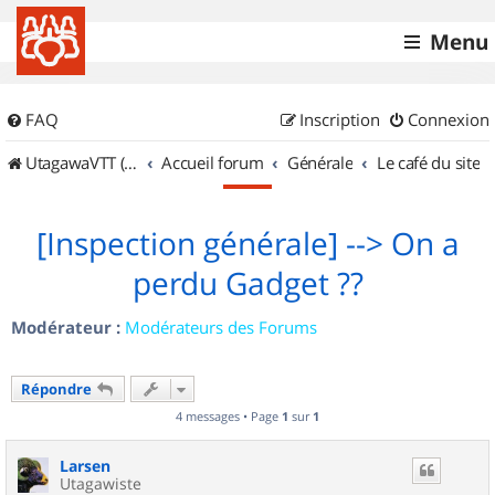
Menu
FAQ
Inscription
Connexion
UtagawaVTT (Randos VTT et VTTAE avec traces GPS)
Accueil forum
Générale
Le café du site
[Inspection générale] --> On a
perdu Gadget ??
Modérateur :
Modérateurs des Forums
Répondre
4 messages • Page
1
sur
1
Larsen
Utagawiste