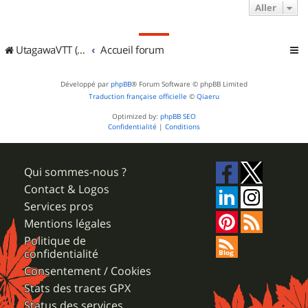
Aller
UtagawaVTT (Randos VTT et VTTAE avec traces GPS)
Accueil forum
Développé par
phpBB
® Forum Software © phpBB Limited
Traduction française officielle
©
Qiaeru
Optimized by:
phpBB SEO
Confidentialité
|
Conditions
Qui sommes-nous ?
Contact & Logos
Services pros
Mentions légales
Politique de
confidentialité
Consentement / Cookies
Stats des traces GPX
Status des services