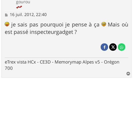
gourou
M
16 juil. 2012, 22:40
e
s
je sais pas pourquoi je pense à ça
Mais où
s
est passé inspecteurgadget ?
a
g
e
eTrex vista HCx - CE3D - Memorymap Alpes v5 - Orégon
700
a
u
t