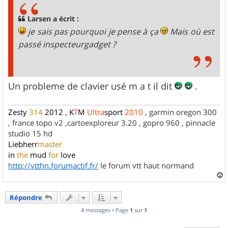
a
g
Larsen a écrit :
e
je sais pas pourquoi je pense à ça
Mais où est
passé inspecteurgadget ?
Un probleme de clavier usé m a t il dit
.
Zesty
314
2012
,
K
T
M
Ultra
sport
2010
, garmin oregon 300
, france topo v2 ,cartoexploreur 3.20 , gopro 960 , pinnacle
studio 15 hd
Liebherr
master
in
the
mud
for
love
http://vtthn.forumactif.fr/
le forum vtt haut normand
a
u
Répondre
t
4 messages • Page
1
sur
1