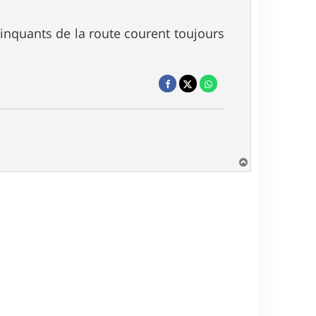
linquants de la route courent toujours
H
a
u
t