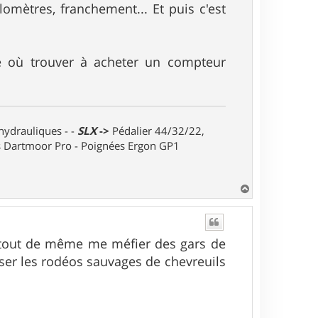
ilomètres, franchement... Et puis c'est
ore où trouver à acheter un compteur
 hydrauliques - -
SLX
->
Pédalier 44/32/22,
ts Dartmoor Pro - Poignées Ergon GP1
H
a
u
t
is tout de même me méfier des gars de
iser les rodéos sauvages de chevreuils