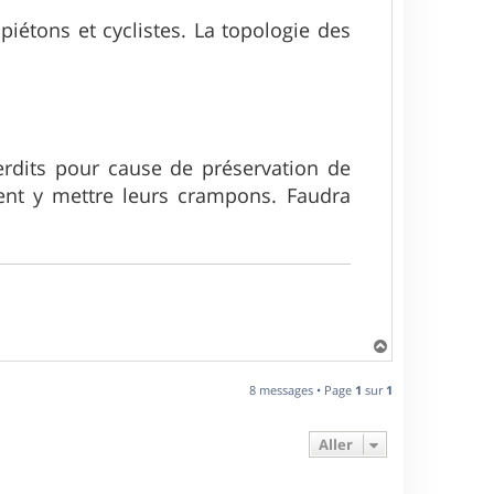
piétons et cyclistes. La topologie des
terdits pour cause de préservation de
vent y mettre leurs crampons. Faudra
H
a
u
8 messages • Page
1
sur
1
t
Aller