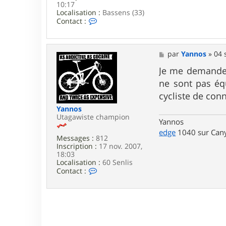
3
10:17
7
Localisation :
Bassens (33)
C
Contact :
o
n
t
a
M
par
Yannos
»
04 
c
e
t
s
Je me demande d
e
s
ne sont pas équ
r
a
G
g
cycliste de conn
2
e
Yannos
B
Utagawiste champion
Yannos
edge
1040 sur Cany
Messages :
812
Inscription :
17 nov. 2007,
18:03
Localisation :
60 Senlis
C
Contact :
o
n
t
a
c
t