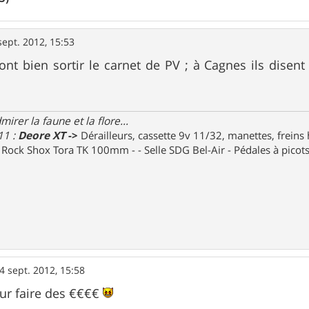
sept. 2012, 15:53
 vont bien sortir le carnet de PV ; à Cagnes ils dise
irer la faune et la flore...
11 :
Deore XT
->
Dérailleurs, cassette 9v 11/32, manettes, freins
e Rock Shox Tora TK 100mm - - Selle SDG Bel-Air - Pédales à pico
4 sept. 2012, 15:58
ur faire des €€€€