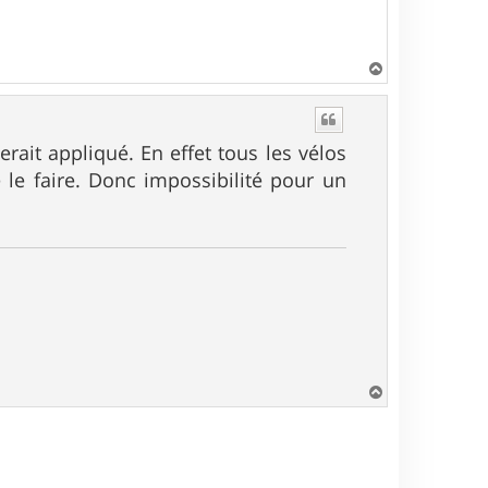
H
a
u
t
ait appliqué. En effet tous les vélos
 le faire. Donc impossibilité pour un
H
a
u
t