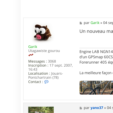
3
M
par
Garik
»
04 se
e
s
Un nouveau marc
s
a
g
Garik
e
Utagawiste gourou
Engine LAB NGN140 
d'un GPSmap 60CS
Messages :
3068
Forerunner 405 éq
Inscription :
17 sept. 2007,
16:43
La meilleure façon d
Localisation :
Jouars-
Pontchartrain (78)
C
Contact :
o
n
t
a
c
t
M
par
yano37
»
04 
e
e