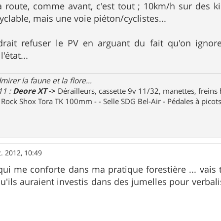
r la route, comme avant, c'est tout ; 10km/h sur des k
clable, mais une voie piéton/cyclistes...
udrait refuser le PV en arguant du fait qu'on ign
état...
irer la faune et la flore...
11 :
Deore XT
->
Dérailleurs, cassette 9v 11/32, manettes, freins
e Rock Shox Tora TK 100mm - - Selle SDG Bel-Air - Pédales à pico
. 2012, 10:49
 qui me conforte dans ma pratique forestière ... va
qu'ils auraient investis dans des jumelles pour verbal