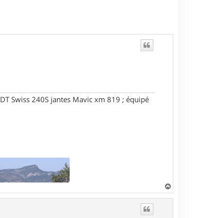
DT Swiss 240S jantes Mavic xm 819 ; équipé
H
a
u
t