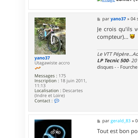
r
S
y
s
M
par
yano37
»
04 
t
e
e
s
Je crois qu'ils
m
s
b
compteur)...
a
i
g
b
e
Le VTT Pépère...Adm
yano37
LP Tecnic 500
- 20
Utagawiste accro
disques - - Fourch
Messages :
175
Inscription :
18 juin 2011,
11:13
Localisation :
Descartes
(Indre et Loire)
C
Contact :
o
n
t
a
M
par
gerald_83
»
0
c
e
t
s
Tout est bon po
e
s