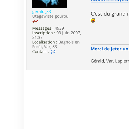
e
gerald_83
C'est du grand 
Utagawiste gourou
Messages :
4939
Inscription :
03 juin 2007,
21:37
Localisation :
Bagnols en
Forêt, Var, 83
Merci de jeter un 
C
Contact :
o
n
Gérald, Var, Lapie
t
a
c
t
e
r
g
e
r
a
l
d
_
8