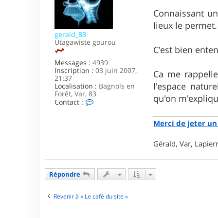
r
a
y
g
Connaissant un 
a
e
lieux le permet.
n
o
gerald_83
3
Utagawiste gourou
C'est bien ente
7
Messages :
4939
Inscription :
03 juin 2007,
Ca me rappelle 
21:37
l'espace natur
Localisation :
Bagnols en
Forêt, Var, 83
qu'on m'expliq
C
Contact :
o
n
Merci de jeter un 
t
a
c
Gérald, Var, Lapie
t
e
r
g
Répondre
e
r
a
Revenir à « Le café du site »
l
d
_