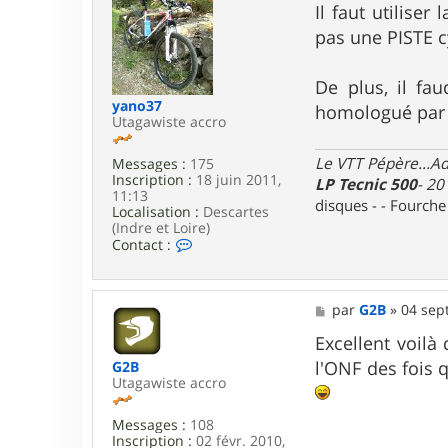
r
s
Il faut utilise
G
s
a
pas une PISTE cy
a
r
g
i
e
k
De plus, il fa
yano37
homologué par l'
Utagawiste accro
Le VTT Pépère...Adm
Messages :
175
Inscription :
18 juin 2011,
LP Tecnic 500
- 20
11:13
disques - - Fourch
Localisation :
Descartes
(Indre et Loire)
C
Contact :
o
n
t
a
M
par
G2B
»
04 sept
c
e
t
s
Excellent voilà
e
s
l'ONF des fois 
G2B
r
a
Utagawiste accro
y
g
a
e
n
Messages :
108
o
Inscription :
02 févr. 2010,