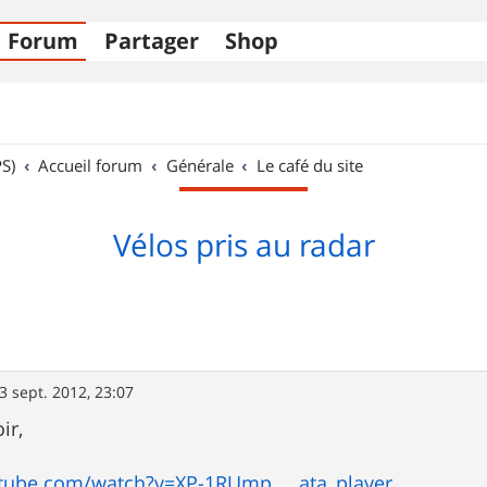
Forum
Partager
Shop
S)
Accueil forum
Générale
Le café du site
Vélos pris au radar
3 sept. 2012, 23:07
ir,
tube.com/watch?v=XP-1RUmp ... ata_player