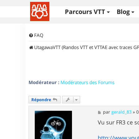
Parcours VTT
Blog
FAQ
UtagawaVTT (Randos VTT et VTTAE avec traces GP
Modérateur :
Modérateurs des Forums
Répondre
M
par
gerald_83
»
0
e
s
Vu sur FR3 ce so
s
a
g
http://www.you