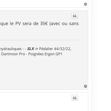
H
a
u
t
nt que le PV sera de 35€ (avec ou sans
 hydrauliques - -
SLX
->
Pédalier 44/32/22,
ts Dartmoor Pro - Poignées Ergon GP1
H
a
u
t