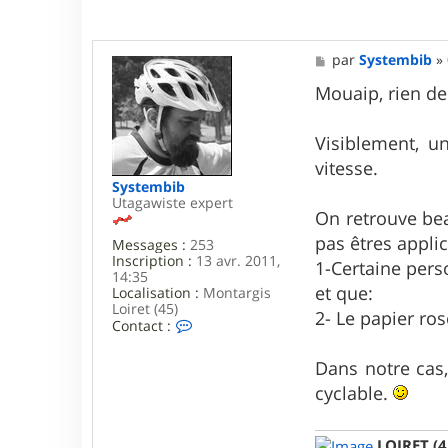
e
r
Y
a
M
par
Systembib
»
n
e
n
s
Mouaip, rien de 
o
s
s
a
g
Visiblement, u
e
vitesse.
Systembib
Utagawiste expert
On retrouve bea
pas êtres applic
Messages :
253
Inscription :
13 avr. 2011,
1-Certaine pers
14:35
et que:
Localisation :
Montargis
Loiret (45)
2- Le papier ro
C
Contact :
o
n
Dans notre cas,
t
a
cyclable.
c
t
e
LOIRET (4