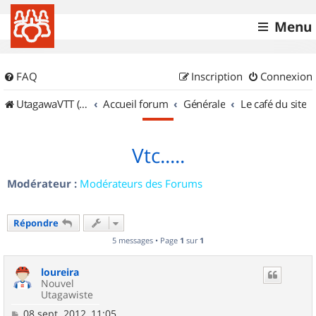
Menu
FAQ
Inscription
Connexion
UtagawaVTT (Randos VTT et VTTAE avec traces GPS)
Accueil forum
Générale
Le café du site
Vtc.....
Modérateur :
Modérateurs des Forums
Répondre
5 messages • Page
1
sur
1
loureira
Nouvel
Utagawiste
M
08 sept. 2012, 11:05