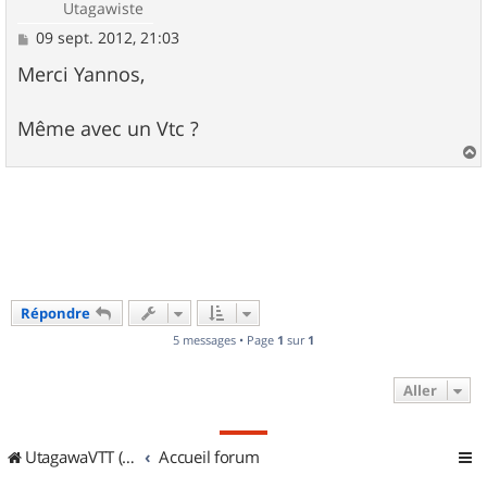
Utagawiste
M
09 sept. 2012, 21:03
e
s
Merci Yannos,
s
a
g
Même avec un Vtc ?
e
a
u
t
Répondre
5 messages • Page
1
sur
1
Aller
UtagawaVTT (Randos VTT et VTTAE avec traces GPS)
Accueil forum