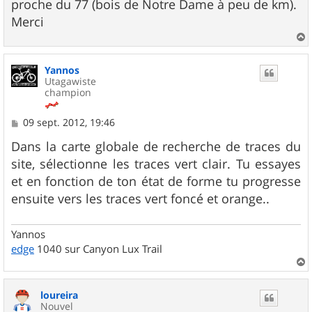
proche du 77 (bois de Notre Dame à peu de km).
Merci
a
u
Yannos
t
Utagawiste
champion
M
09 sept. 2012, 19:46
e
s
Dans la carte globale de recherche de traces du
s
site, sélectionne les traces vert clair. Tu essayes
a
g
et en fonction de ton état de forme tu progresse
e
ensuite vers les traces vert foncé et orange..
Yannos
edge
1040 sur Canyon Lux Trail
a
u
loureira
t
Nouvel