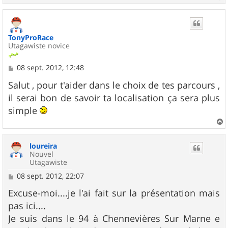
a
u
t
TonyProRace
Utagawiste novice
M
08 sept. 2012, 12:48
e
s
Salut , pour t'aider dans le choix de tes parcours ,
s
il serai bon de savoir ta localisation ça sera plus
a
g
simple
e
a
u
loureira
t
Nouvel
Utagawiste
M
08 sept. 2012, 22:07
e
s
Excuse-moi....je l'ai fait sur la présentation mais
s
pas ici....
a
g
Je suis dans le 94 à Chennevières Sur Marne e
e