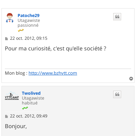
Patoche29
Utagawiste
passionné
M
22 oct. 2012, 09:15
e
s
Pour ma curiosité, c'est qu'elle société ?
s
a
g
e
Mon blog :
http://www.bzhvtt.com
a
u
Twolived
t
Utagawiste
habitué
M
22 oct. 2012, 09:49
e
s
Bonjour,
s
a