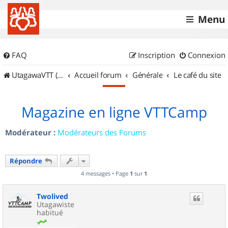
Menu
FAQ
Inscription
Connexion
UtagawaVTT (Randos VTT et VTTAE avec traces GPS)
Accueil forum
Générale
Le café du site
Magazine en ligne VTTCamp
Modérateur :
Modérateurs des Forums
Répondre
4 messages • Page
1
sur
1
Twolived
Utagawiste
habitué