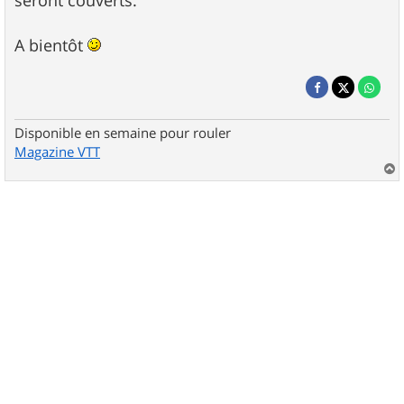
seront couverts.
A bientôt
Disponible en semaine pour rouler
Magazine VTT
a
u
t