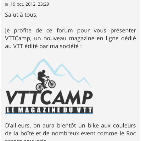
M
19 oct. 2012, 23:29
e
s
Salut à tous,
s
a
g
Je profite de ce forum pour vous présenter
e
VTTCamp, un nouveau magazine en ligne dédié
au VTT édité par ma société :
D'ailleurs, on aura bientôt un bike aux couleurs
de la boîte et de nombreux event comme le Roc