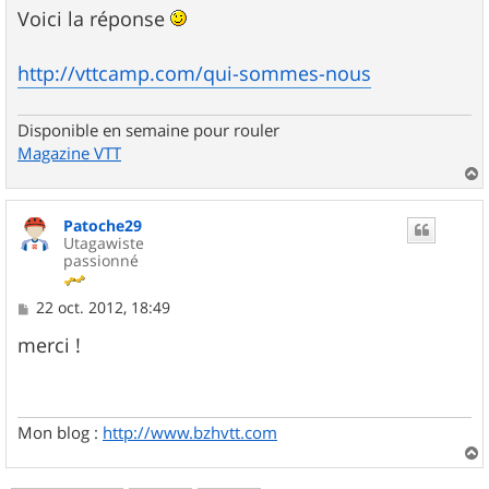
g
Voici la réponse
e
http://vttcamp.com/qui-sommes-nous
Disponible en semaine pour rouler
Magazine VTT
a
u
Patoche29
t
Utagawiste
passionné
M
22 oct. 2012, 18:49
e
s
merci !
s
a
g
e
Mon blog :
http://www.bzhvtt.com
a
u