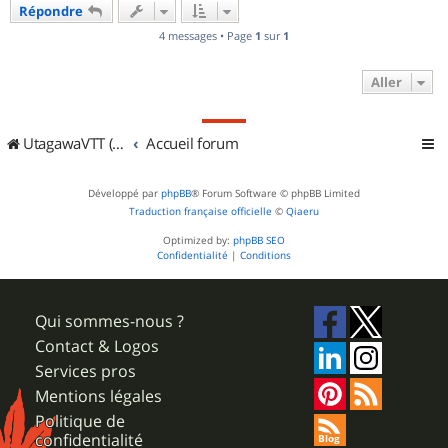
Répondre
t
4 messages • Page
1
sur
1
Aller
UtagawaVTT (Randos VTT et VTTAE avec traces GPS)
Accueil forum
Développé par
phpBB
® Forum Software © phpBB Limited
Traduction française officielle
©
Qiaeru
Optimized by:
phpBB SEO
Confidentialité
|
Conditions
Qui sommes-nous ?
Contact & Logos
Services pros
Mentions légales
Politique de
confidentialité