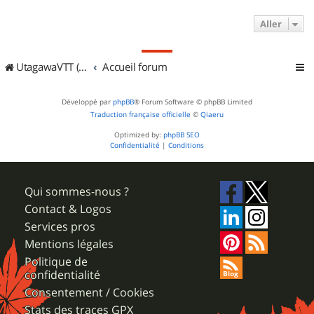
Aller
UtagawaVTT (Randos VTT et VTTAE avec traces GPS)
Accueil forum
Développé par
phpBB
® Forum Software © phpBB Limited
Traduction française officielle
©
Qiaeru
Optimized by:
phpBB SEO
Confidentialité
|
Conditions
Qui sommes-nous ?
Contact & Logos
Services pros
Mentions légales
Politique de
confidentialité
Consentement / Cookies
Stats des traces GPX