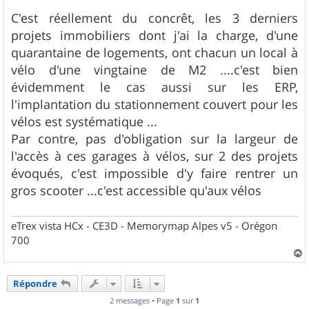
e
s
C'est réellement du concrêt, les 3 derniers
s
projets immobiliers dont j'ai la charge, d'une
a
g
quarantaine de logements, ont chacun un local à
e
vélo d'une vingtaine de M2 ....c'est bien
évidemment le cas aussi sur les ERP,
l'implantation du stationnement couvert pour les
vélos est systématique ...
Par contre, pas d'obligation sur la largeur de
l'accès à ces garages à vélos, sur 2 des projets
évoqués, c'est impossible d'y faire rentrer un
gros scooter ...c'est accessible qu'aux vélos
eTrex vista HCx - CE3D - Memorymap Alpes v5 - Orégon
700
a
u
Répondre
t
2 messages • Page
1
sur
1