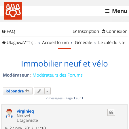
Menu
FAQ
Inscription
Connexion
UtagawaVTT (Randos VTT et VTTAE avec traces GPS)
Accueil forum
Générale
Le café du site
Immobilier neuf et vélo
Modérateur :
Modérateurs des Forums
Répondre
2 messages • Page
1
sur
1
virginieq
Nouvel
Utagawiste
M
22 nov. 2012, 11:10