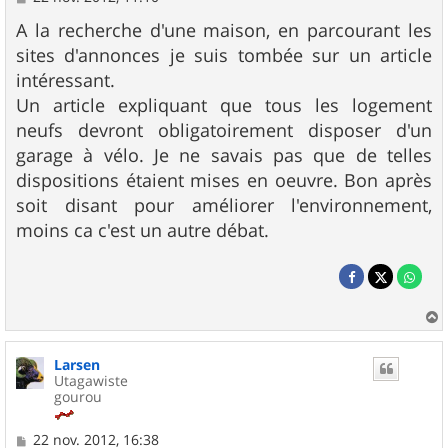
e
s
A la recherche d'une maison, en parcourant les
s
sites d'annonces je suis tombée sur un article
a
g
intéressant.
e
Un article expliquant que tous les logement
neufs devront obligatoirement disposer d'un
garage à vélo. Je ne savais pas que de telles
dispositions étaient mises en oeuvre. Bon après
soit disant pour améliorer l'environnement,
moins ca c'est un autre débat.
a
u
Larsen
t
Utagawiste
gourou
M
22 nov. 2012, 16:38