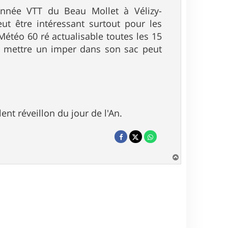
onnée VTT du Beau Mollet à Vélizy-
ut être intéressant surtout pour les
Météo 60 ré actualisable toutes les 15
et mettre un imper dans son sac peut
nt réveillon du jour de l'An.
H
a
u
t