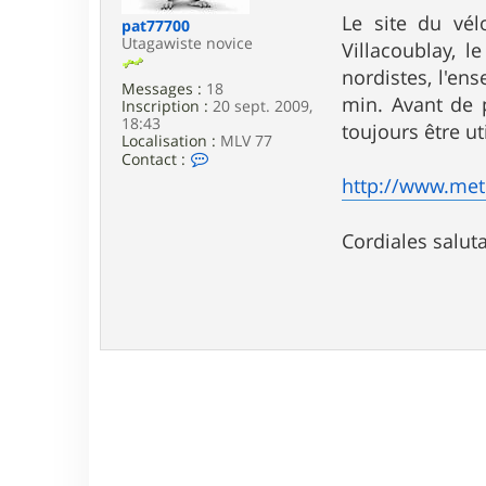
e
Le site du vél
pat77700
Utagawiste novice
Villacoublay, 
nordistes, l'en
Messages :
18
min. Avant de 
Inscription :
20 sept. 2009,
18:43
toujours être uti
Localisation :
MLV 77
C
Contact :
o
http://www.met
n
t
a
Cordiales salut
c
t
e
r
p
a
t
7
7
7
0
0