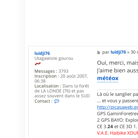
M
par
luidji76
»
30 
luidji76
e
Utagawiste gourou
s
Oui, merci, mai
s
J'aime bien auss
Messages :
3793
a
Inscription :
20 août 2007,
g
météox
06:38
e
Localisation :
Dans la forêt
de LA LONDE (76) et pas
Là où le sanglier pas
assez souvent dans le SUD
... et vous y passere
C
Contact :
o
http://picasaweb.g
n
GPS GaminForetrex2
t
2 GPS BAYO: Explor
a
c
CE 3.
24
et CE 3D 1
t
V.A.E. Haibike XD
e