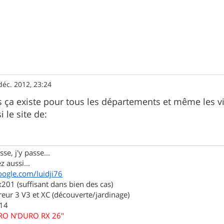
déc. 2012, 23:24
s ça existe pour tous les départements et même les v
i le site de:
se, j'y passe...
z aussi...
oogle.com/luidji76
01 (suffisant dans bien des cas)
eur 3 V3 et XC (découverte/jardinage)
.14
URO N'DURO RX 26"