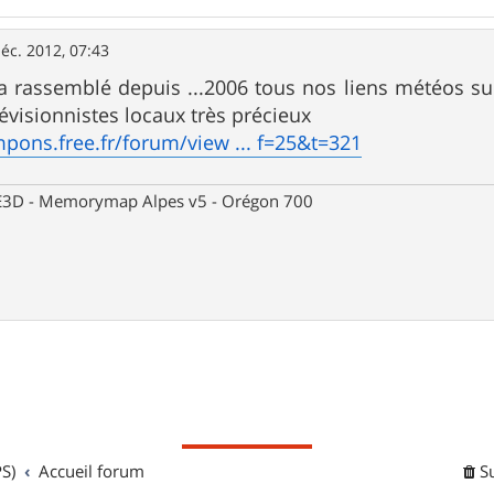
éc. 2012, 07:43
 a rassemblé depuis ...2006 tous nos liens météos sur
révisionnistes locaux très précieux
mpons.free.fr/forum/view ... f=25&t=321
 CE3D - Memorymap Alpes v5 - Orégon 700
S)
Accueil forum
S