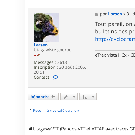
r
l
u
M
par
Larsen
»
31 d
i
e
d
s
Tout pareil, on
j
s
bulletins des p
i
a
7
g
http://cyclocra
6
e
Larsen
Utagawiste gourou
eTrex vista HCx -
Messages :
3613
Inscription :
30 août 2005,
20:51
C
Contact :
o
n
t
a
Répondre
c
t
e
Revenir à « Le café du site »
r
L
a
UtagawaVTT (Randos VTT et VTTAE avec traces GP
r
s