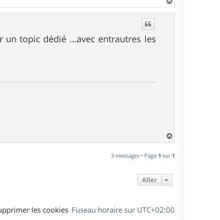
H
a
u
t
 un topic dédié ...avec entrautres les
H
a
u
3 messages • Page
1
sur
1
t
Aller
upprimer les cookies
Fuseau horaire sur
UTC+02:00