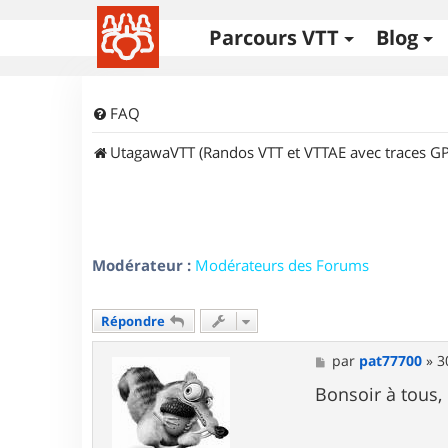
Parcours VTT
Blog
FAQ
UtagawaVTT (Randos VTT et VTTAE avec traces GP
Modérateur :
Modérateurs des Forums
Répondre
M
par
pat77700
»
3
e
s
Bonsoir à tous,
s
a
g