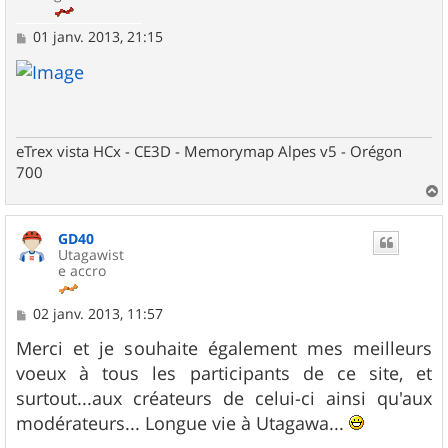
M
01 janv. 2013, 21:15
e
s
s
a
g
e
eTrex vista HCx - CE3D - Memorymap Alpes v5 - Orégon
700
a
u
GD40
t
Utagawist
e accro
M
02 janv. 2013, 11:57
e
s
Merci et je souhaite également mes meilleurs
s
voeux à tous les participants de ce site, et
a
g
surtout...aux créateurs de celui-ci ainsi qu'aux
e
modérateurs... Longue vie à Utagawa...