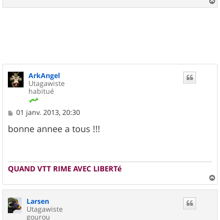
a
u
t
ArkAngel
Utagawiste
habitué
M
01 janv. 2013, 20:30
e
s
bonne annee a tous !!!
s
a
g
e
QUAND VTT RIME AVEC LIBERTé
a
u
Larsen
t
Utagawiste
gourou