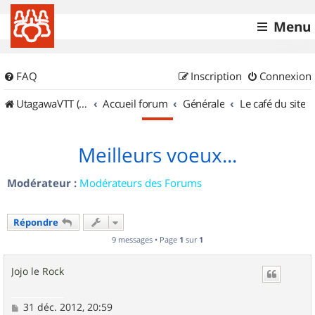
Menu
FAQ
Inscription
Connexion
UtagawaVTT (Randos VTT et VTTAE avec traces GPS)
Accueil forum
Générale
Le café du site
Meilleurs voeux...
Modérateur :
Modérateurs des Forums
Répondre
9 messages • Page
1
sur
1
Jojo le Rock
M
31 déc. 2012, 20:59