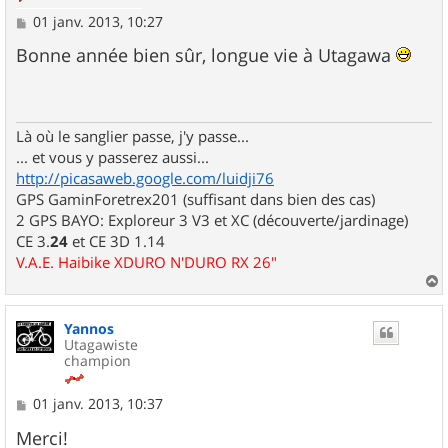
M
01 janv. 2013, 10:27
e
s
Bonne année bien sûr, longue vie à Utagawa
s
a
g
e
Là où le sanglier passe, j'y passe...
... et vous y passerez aussi...
http://picasaweb.google.com/luidji76
GPS GaminForetrex201 (suffisant dans bien des cas)
2 GPS BAYO: Exploreur 3 V3 et XC (découverte/jardinage)
CE 3.
24
et CE 3D 1.14
V.A.E. Haibike XDURO N'DURO RX 26"
a
u
Yannos
t
Utagawiste
champion
M
01 janv. 2013, 10:37
e
s
Merci!