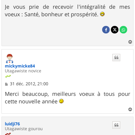
e
s
Je vous prie de recevoir l'intégralité de mes
s
voeux : Santé, bonheur et prospérité.
a
g
e
a
u
t
mickymicke84
Utagawiste novice
M
31 déc. 2012, 21:00
e
s
Merci beaucoup, meilleurs voeux à tous pour
s
cette nouvelle année
a
g
e
a
u
luidji76
t
Utagawiste gourou