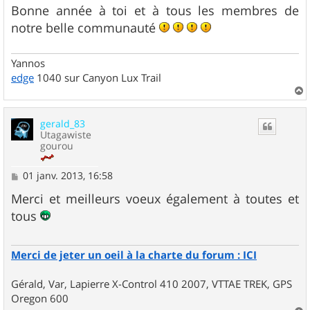
s
Bonne année à toi et à tous les membres de
a
g
notre belle communauté
e
Yannos
edge
1040 sur Canyon Lux Trail
a
u
gerald_83
t
Utagawiste
gourou
M
01 janv. 2013, 16:58
e
s
Merci et meilleurs voeux également à toutes et
s
tous
a
g
e
Merci de jeter un oeil à la charte du forum : ICI
Gérald, Var, Lapierre X-Control 410 2007, VTTAE TREK, GPS
Oregon 600