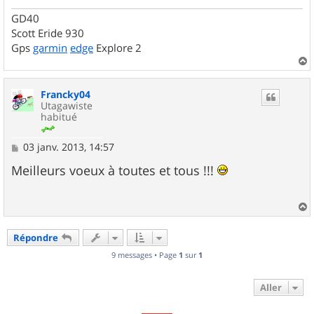
GD40
Scott Eride 930
Gps
garmin
edge
Explore 2
a
u
Francky04
t
Utagawiste
habitué
M
03 janv. 2013, 14:57
e
s
Meilleurs voeux à toutes et tous !!!
s
a
g
e
a
u
Répondre
t
9 messages • Page
1
sur
1
Aller