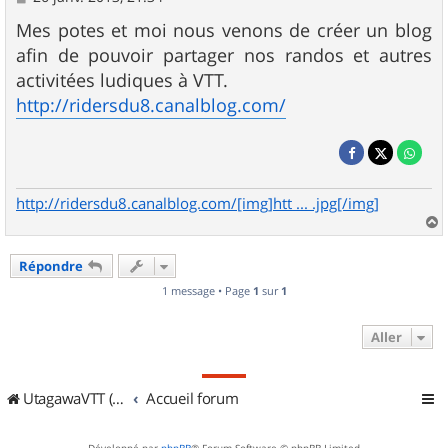
e
s
Mes potes et moi nous venons de créer un blog
s
afin de pouvoir partager nos randos et autres
a
g
activitées ludiques à VTT.
e
http://ridersdu8.canalblog.com/
http://ridersdu8.canalblog.com/[img]htt ... .jpg[/img]
a
u
Répondre
t
1 message • Page
1
sur
1
Aller
UtagawaVTT (Randos VTT et VTTAE avec traces GPS)
Accueil forum