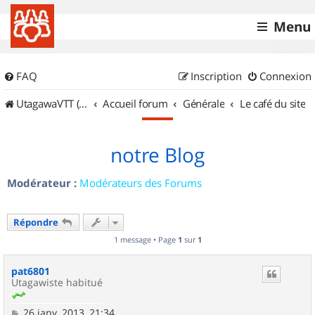
Menu
FAQ
Inscription
Connexion
UtagawaVTT (Randos VTT et VTTAE avec traces GPS)
Accueil forum
Générale
Le café du site
notre Blog
Modérateur :
Modérateurs des Forums
Répondre
1 message • Page
1
sur
1
pat6801
Utagawiste habitué
M
26 janv. 2013, 21:34