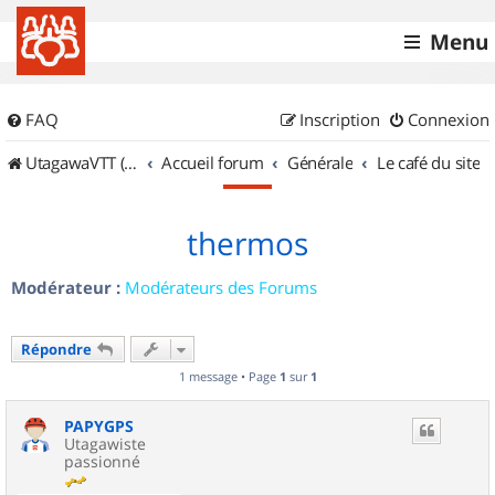
Menu
FAQ
Inscription
Connexion
UtagawaVTT (Randos VTT et VTTAE avec traces GPS)
Accueil forum
Générale
Le café du site
thermos
Modérateur :
Modérateurs des Forums
Répondre
1 message • Page
1
sur
1
PAPYGPS
Utagawiste
passionné