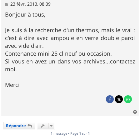
M
23 févr. 2013, 08:39
e
s
Bonjour à tous,
s
a
g
Je suis à la recherche d'un thermos, mais le vrai :
e
c'est à dire avec ampoule en verre double paroi
avec vide d'air.
Contenance mini 25 cl neuf ou occasion.
Si vous en avez un dans vos archives...contactez
moi.
Merci
a
u
Répondre
t
1 message • Page
1
sur
1