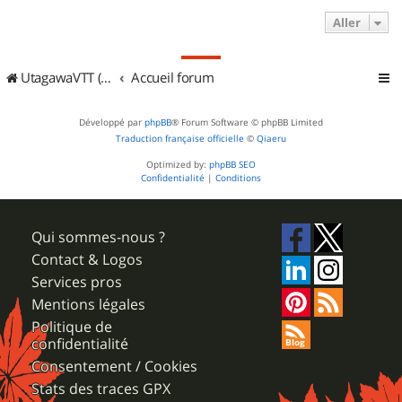
Aller
UtagawaVTT (Randos VTT et VTTAE avec traces GPS)
Accueil forum
Développé par
phpBB
® Forum Software © phpBB Limited
Traduction française officielle
©
Qiaeru
Optimized by:
phpBB SEO
Confidentialité
|
Conditions
Qui sommes-nous ?
Contact & Logos
Services pros
Mentions légales
Politique de
confidentialité
Consentement / Cookies
Stats des traces GPX