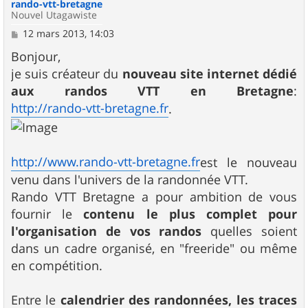
rando-vtt-bretagne
Nouvel Utagawiste
M
12 mars 2013, 14:03
e
s
Bonjour,
s
je suis créateur du
nouveau site internet dédié
a
g
aux randos VTT en Bretagne
:
e
http://rando-vtt-bretagne.fr
.
http://www.rando-vtt-bretagne.fr
est le nouveau
venu dans l'univers de la randonnée VTT.
Rando VTT Bretagne a pour ambition de vous
fournir le
contenu le plus complet pour
l'organisation de vos randos
quelles soient
dans un cadre organisé, en "freeride" ou même
en compétition.
Entre le
calendrier des randonnées, les traces