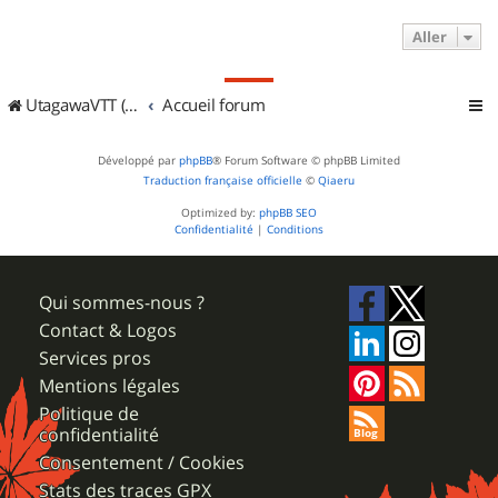
Aller
UtagawaVTT (Randos VTT et VTTAE avec traces GPS)
Accueil forum
Développé par
phpBB
® Forum Software © phpBB Limited
Traduction française officielle
©
Qiaeru
Optimized by:
phpBB SEO
Confidentialité
|
Conditions
Qui sommes-nous ?
Contact & Logos
Services pros
Mentions légales
Politique de
confidentialité
Consentement / Cookies
Stats des traces GPX