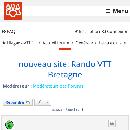
Menu
FAQ
Inscription
Connexion
UtagawaVTT (Randos VTT et VTTAE avec traces GPS)
Accueil forum
Générale
Le café du site
nouveau site: Rando VTT
Bretagne
Modérateur :
Modérateurs des Forums
Répondre
1 message • Page
1
sur
1