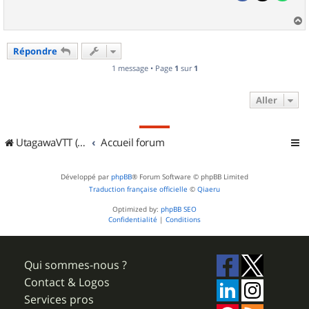
a
u
Répondre
t
1 message • Page
1
sur
1
Aller
UtagawaVTT (Randos VTT et VTTAE avec traces GPS)
Accueil forum
Développé par
phpBB
® Forum Software © phpBB Limited
Traduction française officielle
©
Qiaeru
Optimized by:
phpBB SEO
Confidentialité
|
Conditions
Qui sommes-nous ?
Contact & Logos
Services pros