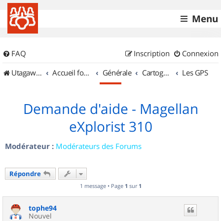
Menu
FAQ
Inscription
Connexion
UtagawaVTT (Randos VTT et VTTAE avec traces GPS)
Accueil forum
Générale
Cartographie et GPS
Les GPS
Demande d'aide - Magellan
eXplorist 310
Modérateur :
Modérateurs des Forums
Répondre
1 message • Page
1
sur
1
tophe94
Nouvel