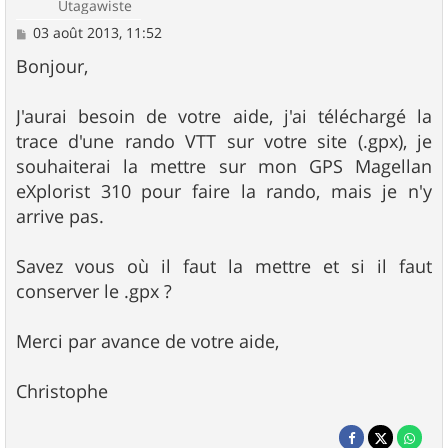
Utagawiste
M
03 août 2013, 11:52
e
s
Bonjour,
s
a
g
J'aurai besoin de votre aide, j'ai téléchargé la
e
trace d'une rando VTT sur votre site (.gpx), je
souhaiterai la mettre sur mon GPS Magellan
eXplorist 310 pour faire la rando, mais je n'y
arrive pas.
Savez vous où il faut la mettre et si il faut
conserver le .gpx ?
Merci par avance de votre aide,
Christophe