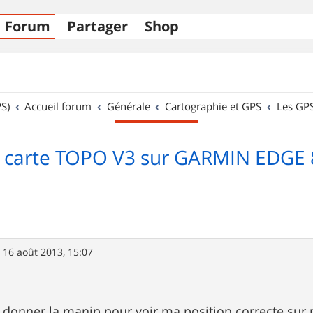
Forum
Partager
Shop
S)
Accueil forum
Générale
Cartographie et GPS
Les GP
on carte TOPO V3 sur GARMIN EDGE 
»
16 août 2013, 15:07
e donner la manip pour voir ma position correcte su