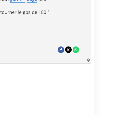
 tourner le gps de 180 °
H
a
u
t