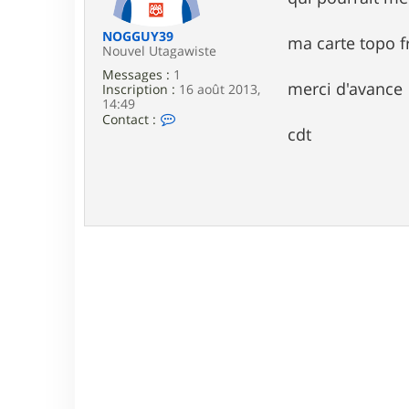
e
NOGGUY39
ma carte topo fr
Nouvel Utagawiste
Messages :
1
merci d'avance
Inscription :
16 août 2013,
14:49
C
Contact :
o
cdt
n
t
a
c
t
e
r
N
O
G
G
U
Y
3
9