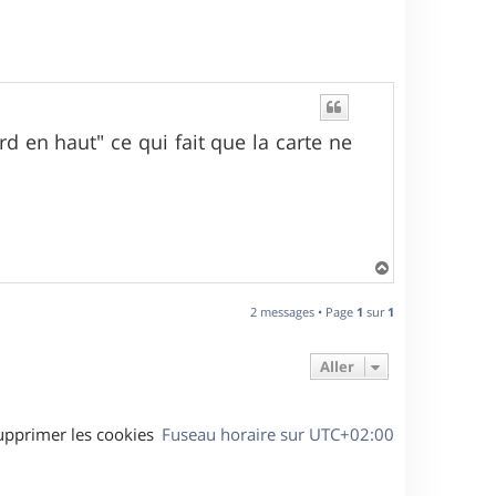
rd en haut" ce qui fait que la carte ne
H
a
u
2 messages • Page
1
sur
1
t
Aller
upprimer les cookies
Fuseau horaire sur
UTC+02:00