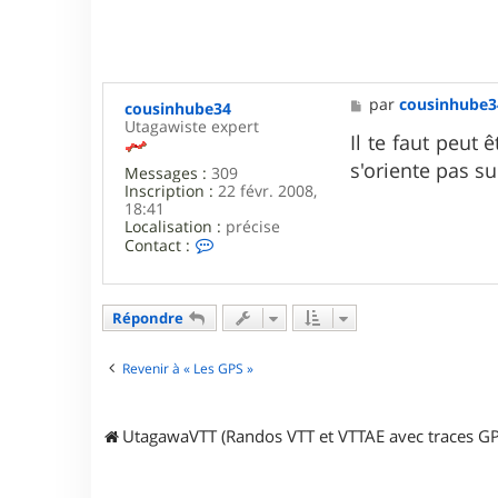
M
par
cousinhube3
cousinhube34
e
Utagawiste expert
s
Il te faut peut 
s
s'oriente pas s
Messages :
309
a
Inscription :
22 févr. 2008,
g
18:41
e
Localisation :
précise
C
Contact :
o
n
t
a
Répondre
c
t
e
Revenir à « Les GPS »
r
c
o
UtagawaVTT (Randos VTT et VTTAE avec traces GP
u
s
i
n