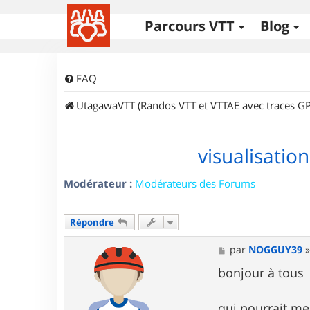
Parcours VTT
Blog
FAQ
UtagawaVTT (Randos VTT et VTTAE avec traces GP
visualisati
Modérateur :
Modérateurs des Forums
Répondre
M
par
NOGGUY39
e
s
bonjour à tous
s
a
g
qui pourrait m