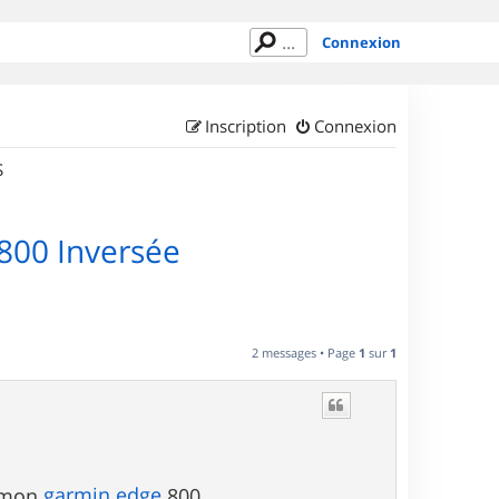
Connexion
Inscription
Connexion
S
800 Inversée
2 messages • Page
1
sur
1
garmin
edge
r mon
800