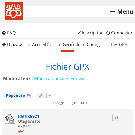
Menu
FAQ
Inscription
Connexion
UtagawaVTT (Randos VTT et VTTAE avec traces GPS)
Accueil forum
Générale
Cartographie et GPS
Les GPS
Fichier GPX
Modérateur :
Modérateurs des Forums
Répondre
7 messages • Page
1
sur
1
idefix6921
Utagawiste
expert