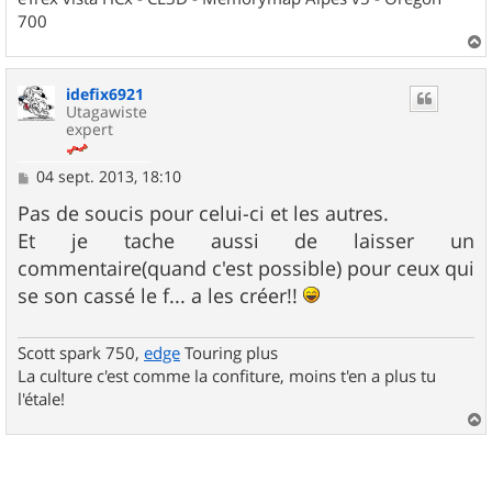
700
a
u
idefix6921
t
Utagawiste
expert
M
04 sept. 2013, 18:10
e
s
Pas de soucis pour celui-ci et les autres.
s
Et je tache aussi de laisser un
a
g
commentaire(quand c'est possible) pour ceux qui
e
se son cassé le f... a les créer!!
Scott spark 750,
edge
Touring plus
La culture c'est comme la confiture, moins t'en a plus tu
l'étale!
a
u
t