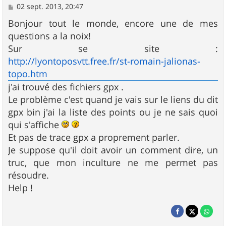
M
02 sept. 2013, 20:47
e
s
Bonjour tout le monde, encore une de mes
s
questions a la noix!
a
g
Sur se site :
e
http://lyontoposvtt.free.fr/st-romain-jalionas-
topo.htm
j'ai trouvé des fichiers gpx .
Le problème c'est quand je vais sur le liens du dit
gpx bin j'ai la liste des points ou je ne sais quoi
qui s'affiche
Et pas de trace gpx a proprement parler.
Je suppose qu'il doit avoir un comment dire, un
truc, que mon inculture ne me permet pas
résoudre.
Help !