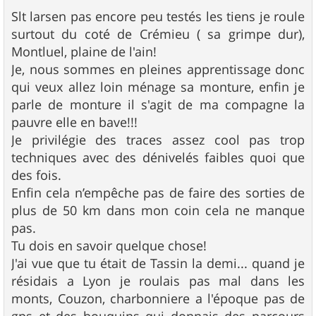
e
s
Slt larsen pas encore peu testés les tiens je roule
s
surtout du coté de Crémieu ( sa grimpe dur),
a
g
Montluel, plaine de l'ain!
e
Je, nous sommes en pleines apprentissage donc
qui veux allez loin ménage sa monture, enfin je
parle de monture il s'agit de ma compagne la
pauvre elle en bave!!!
Je privilégie des traces assez cool pas trop
techniques avec des dénivelés faibles quoi que
des fois.
Enfin cela n’empêche pas de faire des sorties de
plus de 50 km dans mon coin cela ne manque
pas.
Tu dois en savoir quelque chose!
J'ai vue que tu était de Tassin la demi... quand je
résidais a Lyon je roulais pas mal dans les
monts, Couzon, charbonniere a l'époque pas de