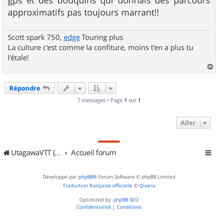
gps et des bouquins qui donnais des parcours
approximatifs pas toujours marrant!!
Scott spark 750,
edge
Touring plus
La culture c'est comme la confiture, moins t'en a plus tu
l'étale!
a
u
Répondre
t
7 messages • Page
1
sur
1
Aller
UtagawaVTT (Randos VTT et VTTAE avec traces GPS)
Accueil forum
Développé par
phpBB
® Forum Software © phpBB Limited
Traduction française officielle
©
Qiaeru
Optimized by:
phpBB SEO
Confidentialité
|
Conditions