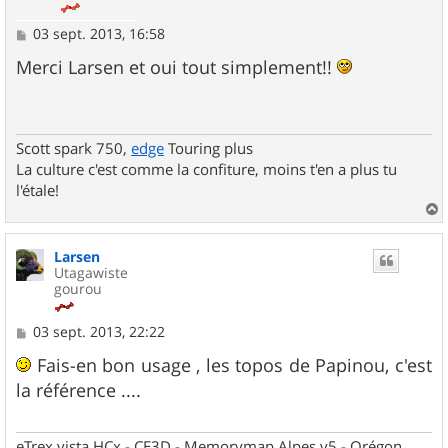
M
03 sept. 2013, 16:58
e
s
Merci Larsen et oui tout simplement!!
s
a
g
e
Scott spark 750,
edge
Touring plus
La culture c'est comme la confiture, moins t'en a plus tu
l'étale!
a
u
Larsen
t
Utagawiste
gourou
M
03 sept. 2013, 22:22
e
s
Fais-en bon usage , les topos de Papinou, c'est
s
la référence ....
a
g
e
eTrex vista HCx - CE3D - Memorymap Alpes v5 - Orégon