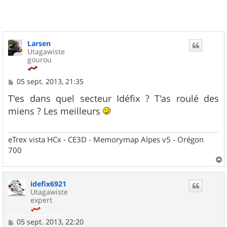
Larsen
Utagawiste
gourou
M
05 sept. 2013, 21:35
e
s
T'es dans quel secteur Idéfix ? T'as roulé des
s
miens ? Les meilleurs
a
g
e
eTrex vista HCx - CE3D - Memorymap Alpes v5 - Orégon
700
a
u
idefix6921
t
Utagawiste
expert
M
05 sept. 2013, 22:20