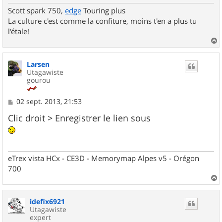
Scott spark 750,
edge
Touring plus
La culture c'est comme la confiture, moins t'en a plus tu
l'étale!
a
u
Larsen
t
Utagawiste
gourou
M
02 sept. 2013, 21:53
e
s
Clic droit > Enregistrer le lien sous
s
a
g
e
eTrex vista HCx - CE3D - Memorymap Alpes v5 - Orégon
700
a
u
idefix6921
t
Utagawiste
expert