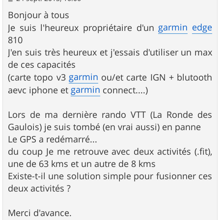
e
s
Bonjour à tous
s
garmin
edge
Je suis l'heureux propriétaire d'un
a
g
810
e
J'en suis très heureux et j'essais d'utiliser un max
de ces capacités
garmin
(carte topo v3
ou/et carte IGN + blutooth
garmin
aevc iphone et
connect....)
Lors de ma dernière rando VTT (La Ronde des
Gaulois) je suis tombé (en vrai aussi) en panne
Le GPS a redémarré...
du coup Je me retrouve avec deux activités (.fit),
une de 63 kms et un autre de 8 kms
Existe-t-il une solution simple pour fusionner ces
deux activités ?
Merci d'avance.