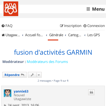
Menu
FAQ
Inscription
Connexion
UtagawaVTT (Randos VTT et VTTAE avec traces GPS)
Accueil forum
Générale
Cartographie et GPS
Les GPS
fusion d'activités GARMIN
Modérateur :
Modérateurs des Forums
Répondre
2 messages • Page
1
sur
1
yannix63
Nouvel
Utagawiste
M
24 sept. 2013, 16:06