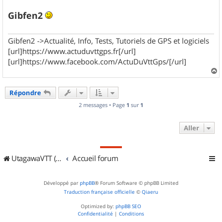
Gibfen2
Gibfen2 ->Actualité, Info, Tests, Tutoriels de GPS et logiciels
[url]https://www.actuduvttgps.fr[/url]
[url]https://www.facebook.com/ActuDuVttGps/[/url]
a
u
Répondre
t
2 messages • Page
1
sur
1
Aller
UtagawaVTT (Randos VTT et VTTAE avec traces GPS)
Accueil forum
Développé par
phpBB
® Forum Software © phpBB Limited
Traduction française officielle
©
Qiaeru
Optimized by:
phpBB SEO
Confidentialité
|
Conditions