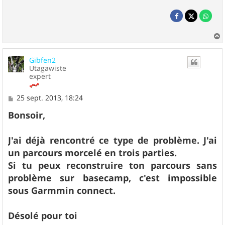
a
u
Gibfen2
t
Utagawiste
expert
M
25 sept. 2013, 18:24
e
s
Bonsoir,
s
a
g
J'ai déjà rencontré ce type de problème. J'ai
e
un parcours morcelé en trois parties.
Si tu peux reconstruire ton parcours sans
problème sur basecamp, c'est impossible
sous Garmmin connect.
Désolé pour toi