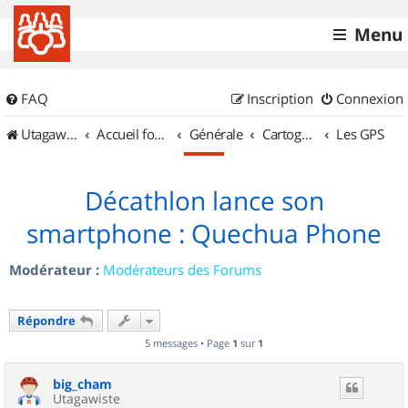
Menu
FAQ
Inscription
Connexion
UtagawaVTT (Randos VTT et VTTAE avec traces GPS)
Accueil forum
Générale
Cartographie et GPS
Les GPS
Décathlon lance son
smartphone : Quechua Phone
Modérateur :
Modérateurs des Forums
Répondre
5 messages • Page
1
sur
1
big_cham
Utagawiste