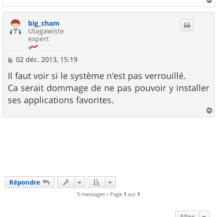
a
u
big_cham
t
Utagawiste
expert
M
02 déc. 2013, 15:19
e
s
Il faut voir si le système n'est pas verrouillé.
s
Ca serait dommage de ne pas pouvoir y installer
a
g
ses applications favorites.
e
a
u
t
Répondre
5 messages • Page
1
sur
1
Aller