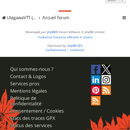
UtagawaVTT (Randos VTT et VTTAE avec traces GPS)
Accueil forum
Développé par
phpBB
® Forum Software © phpBB Limited
Traduction française officielle
©
Qiaeru
Optimized by:
phpBB SEO
Confidentialité
|
Conditions
Qui sommes-nous ?
Contact & Logos
Services pros
Mentions légales
Politique de
confidentialité
Consentement / Cookies
Stats des traces GPX
Status des services