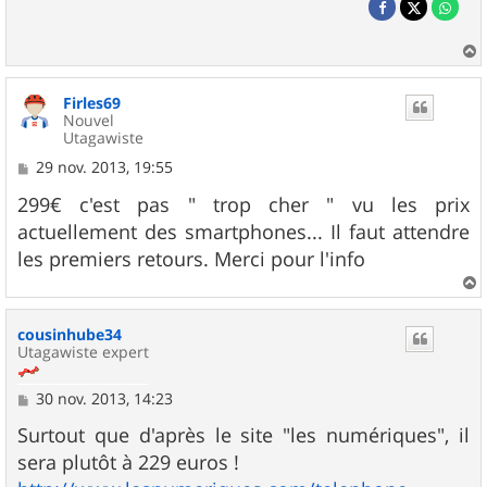
a
u
Firles69
t
Nouvel
Utagawiste
M
29 nov. 2013, 19:55
e
s
299€ c'est pas " trop cher " vu les prix
s
actuellement des smartphones... Il faut attendre
a
g
les premiers retours. Merci pour l'info
e
a
u
cousinhube34
t
Utagawiste expert
M
30 nov. 2013, 14:23
e
s
Surtout que d'après le site "les numériques", il
s
sera plutôt à 229 euros !
a
g