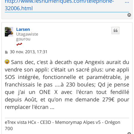
http://www.lesnumeriques.com/telephone- ...
e
32006.html
a
u
Larsen
t
Utagawiste
gourou
M
30 nov. 2013, 17:31
e
s
Sans dec, c'est à decath que Angexis aurait du
s
vendre son appli: c'était un sacré plus: une appli
a
g
SOS intégrée, fonctionnelle et paramétrable, je
e
franchissais le pas ....à 230 boules; Qd je pense
que j'ai un ONE X avec l'écran tout fendillé
depuis Août, et qu'on me demande 279€ pour
remplacer l'écran ...
eTrex vista HCx - CE3D - Memorymap Alpes v5 - Orégon
700