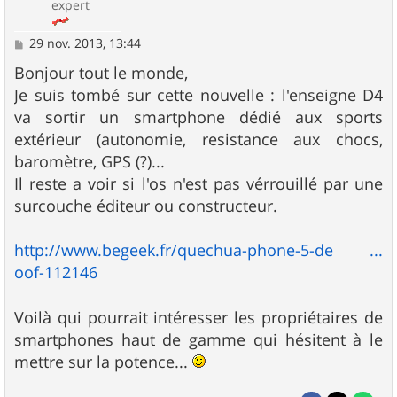
expert
M
29 nov. 2013, 13:44
e
s
Bonjour tout le monde,
s
Je suis tombé sur cette nouvelle : l'enseigne D4
a
g
va sortir un smartphone dédié aux sports
e
extérieur (autonomie, resistance aux chocs,
baromètre, GPS (?)...
Il reste a voir si l'os n'est pas vérrouillé par une
surcouche éditeur ou constructeur.
http://www.begeek.fr/quechua-phone-5-de ...
oof-112146
Voilà qui pourrait intéresser les propriétaires de
smartphones haut de gamme qui hésitent à le
mettre sur la potence...