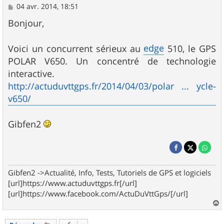
M
04 avr. 2014, 18:51
e
s
Bonjour,
s
a
g
edge
Voici un concurrent sérieux au
510, le GPS
e
POLAR V650. Un concentré de technologie
interactive.
http://actuduvttgps.fr/2014/04/03/polar ... ycle-
v650/
Gibfen2
Gibfen2 ->Actualité, Info, Tests, Tutoriels de GPS et logiciels
[url]https://www.actuduvttgps.fr[/url]
[url]https://www.facebook.com/ActuDuVttGps/[/url]
a
u