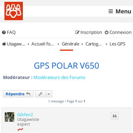
Menu
FAQ
Inscription
Connexion
UtagawaVTT (Randos VTT et VTTAE avec traces GPS)
Accueil forum
Générale
Cartographie et GPS
Les GPS
GPS POLAR V650
Modérateur :
Modérateurs des Forums
Répondre
1 message • Page
1
sur
1
Gibfen2
Utagawiste
expert