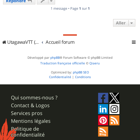
Répondre
t
1 message • Page
1
sur
1
Aller
UtagawaVTT (Randos VTT et VTTAE avec traces GPS)
Accueil forum
Développé par
phpBB
® Forum Software © phpBB Limited
Traduction française officielle
©
Qiaeru
Optimized by:
phpBB SEO
Confidentialité
|
Conditions
Qui sommes-nous ?
Contact & Logos
Services pros
Mentions légales
Politique de
confidentialité