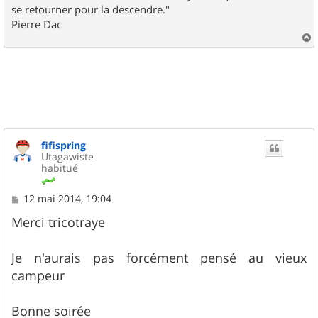
se retourner pour la descendre."
Pierre Dac
a
u
t
fifispring
Utagawiste
habitué
M
12 mai 2014, 19:04
e
s
Merci tricotraye
s
a
g
Je n'aurais pas forcément pensé au vieux
e
campeur
Bonne soirée