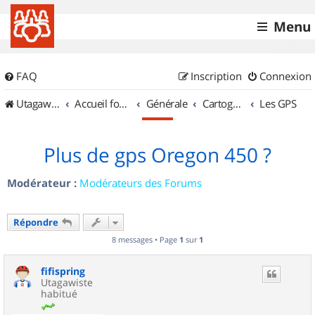
Menu
FAQ
Inscription
Connexion
UtagawaVTT (Randos VTT et VTTAE avec traces GPS)
Accueil forum
Générale
Cartographie et GPS
Les GPS
Plus de gps Oregon 450 ?
Modérateur :
Modérateurs des Forums
Répondre
8 messages • Page
1
sur
1
fifispring
Utagawiste
habitué