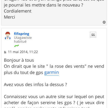
je pourrai les mettre dans le nouveau ?
Cordialement
Merci
a
u
fifispring
t
Utagawiste
habitué
M
11 mai 2014, 11:22
e
s
Bonjour à tous
s
On dirait que le site " la rose des vents" ne vend
a
g
garmin
plus du tout de gps
e
Avez vous des infos la dessus ?
Connaissez vous un autre site sur lequel on peut
acheter de façon sereine les gps ? ( je veux dire