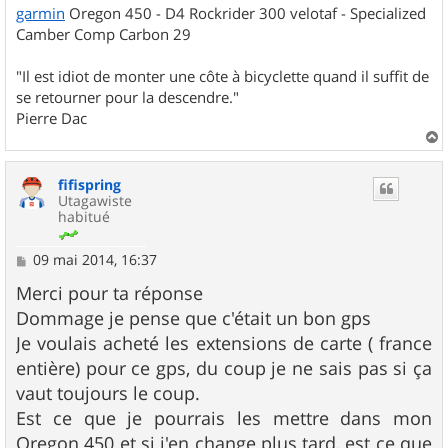
garmin
Oregon 450 - D4 Rockrider 300 velotaf - Specialized
Camber Comp Carbon 29
"Il est idiot de monter une côte à bicyclette quand il suffit de
se retourner pour la descendre."
Pierre Dac
a
u
fifispring
t
Utagawiste
habitué
M
09 mai 2014, 16:37
e
s
Merci pour ta réponse
s
Dommage je pense que c'était un bon gps
a
g
Je voulais acheté les extensions de carte ( france
e
entière) pour ce gps, du coup je ne sais pas si ça
vaut toujours le coup.
Est ce que je pourrais les mettre dans mon
Oregon 450 et si j'en change plus tard, est ce que