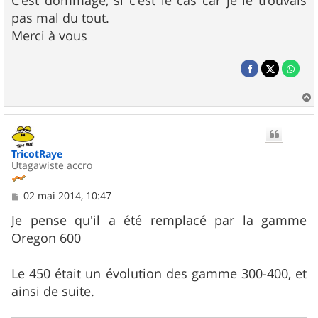
C'est dommage, si c'est le cas car je le trouvais
pas mal du tout.
Merci à vous
a
u
t
TricotRaye
Utagawiste accro
M
02 mai 2014, 10:47
e
s
Je pense qu'il a été remplacé par la gamme
s
Oregon 600
a
g
e
Le 450 était un évolution des gamme 300-400, et
ainsi de suite.