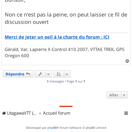
s
a
g
Non ce n'est pas la peine, on peut laisser ce fil de
e
discussion ouvert
Merci de jeter un oeil à la charte du forum : ICI
Gérald, Var, Lapierre X-Control 410 2007, VTTAE TREK, GPS
Oregon 600
a
u
Répondre
t
8 messages • Page
1
sur
1
Aller
UtagawaVTT (Randos VTT et VTTAE avec traces GPS)
Accueil forum
Développé par
phpBB
® Forum Software © phpBB Limited