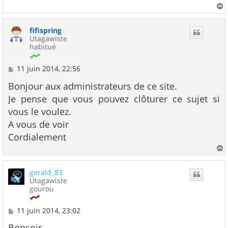
a
u
fifispring
t
Utagawiste
habitué
M
11 juin 2014, 22:56
e
s
Bonjour aux administrateurs de ce site.
s
Je pense que vous pouvez clôturer ce sujet si
a
g
vous le voulez.
e
A vous de voir
Cordialement
a
u
gerald_83
t
Utagawiste
gourou
M
11 juin 2014, 23:02
e
s
Bonsoir,