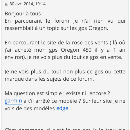
M
30 avr. 2014, 19:14
e
s
Bonjour à tous
s
En parcourant le forum je n'ai rien vu qui
a
g
ressemblait à un topic sur les gps Oregon.
e
En parcourant le site de la rose des vents ( là où
j'ai acheté mon gps Oregon 450 il y a 1 an
environ), je ne vois plus du tout ce gps en vente.
Je ne vois plus du tout non plus ce gps ou cette
marque dans les sujets de ce forum.
Ma question est simple : existe t il encore ?
garmin
à t'il arrêtė ce modèle ? Sur leur site je ne
edge
vois de des modèles
.