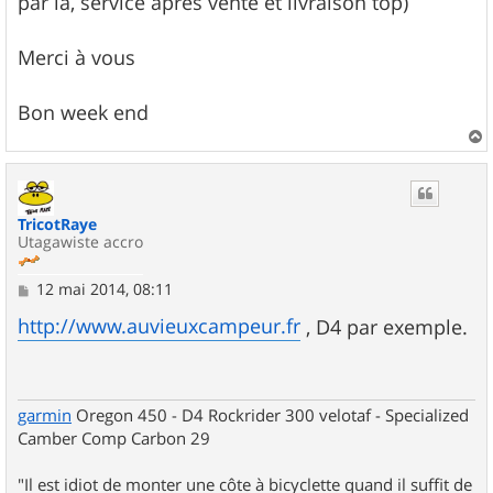
par là, service après vente et livraison top)
Merci à vous
Bon week end
a
u
t
TricotRaye
Utagawiste accro
M
12 mai 2014, 08:11
e
s
http://www.auvieuxcampeur.fr
, D4 par exemple.
s
a
g
e
garmin
Oregon 450 - D4 Rockrider 300 velotaf - Specialized
Camber Comp Carbon 29
"Il est idiot de monter une côte à bicyclette quand il suffit de