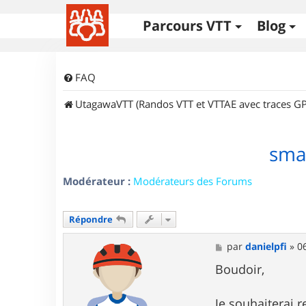
Parcours VTT
Blog
FAQ
UtagawaVTT (Randos VTT et VTTAE avec traces GP
sma
Modérateur :
Modérateurs des Forums
Répondre
M
par
danielpfi
»
0
e
s
Boudoir,
s
a
g
Je souhaiterai 