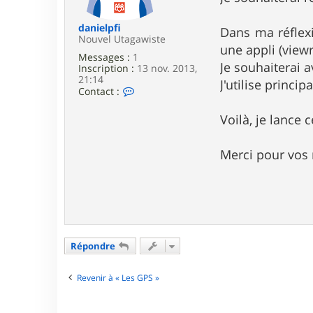
e
danielpfi
Dans ma réflex
Nouvel Utagawiste
une appli (view
Messages :
1
Je souhaiterai 
Inscription :
13 nov. 2013,
21:14
J'utilise princ
C
Contact :
o
n
Voilà, je lance c
t
a
c
Merci pour vos 
t
e
r
d
a
n
i
e
l
Répondre
p
f
Revenir à « Les GPS »
i