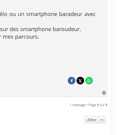
vélo ou un smartphone baradeur avec
ce sur des smartphone baroudeur.
er mes parcours.
H
a
u
1 message • Page
1
sur
1
t
Aller