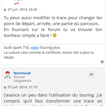
M
07 juil. 2014, 20:26
e
s
Tu peux aussi modifier la trace pour changer les
s
point de départ, arrivée, une partie du parcours.
a
g
En fouinant sur le forum tu va trouver ton
e
bonheur simple a faire !
Scott spark 750,
edge
Touring plus
La culture c'est comme la confiture, moins t'en a plus tu
l'étale!
a
u
Nicomouk
t
Nouvel
Utagawiste
M
07 juil. 2014, 21:19
e
s
J'avance un peu dans l'utilisation du touring. J'ai
s
compris qu'il faut transformer une trace en
a
g