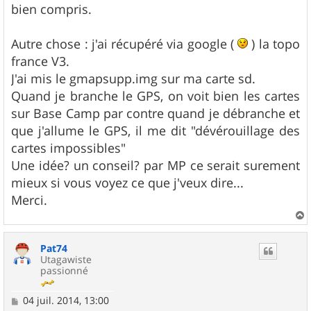
bien compris.
Autre chose : j'ai récupéré via google (
) la topo
france V3.
J'ai mis le gmapsupp.img sur ma carte sd.
Quand je branche le GPS, on voit bien les cartes
sur Base Camp par contre quand je débranche et
que j'allume le GPS, il me dit "dévérouillage des
cartes impossibles"
Une idée? un conseil? par MP ce serait surement
mieux si vous voyez ce que j'veux dire...
Merci.
a
u
Pat74
t
Utagawiste
passionné
M
04 juil. 2014, 13:00
e