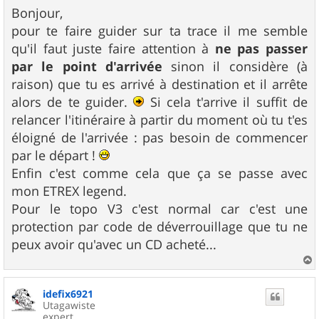
s
Bonjour,
s
pour te faire guider sur ta trace il me semble
a
g
qu'il faut juste faire attention à
ne pas passer
e
par le point d'arrivée
sinon il considère (à
raison) que tu es arrivé à destination et il arrête
alors de te guider.
Si cela t'arrive il suffit de
relancer l'itinéraire à partir du moment où tu t'es
éloigné de l'arrivée : pas besoin de commencer
par le départ !
Enfin c'est comme cela que ça se passe avec
mon ETREX legend.
Pour le topo V3 c'est normal car c'est une
protection par code de déverrouillage que tu ne
peux avoir qu'avec un CD acheté...
a
u
idefix6921
t
Utagawiste
expert