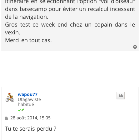
itinéraire en sélectionnant l'option "vol d'oiseau"
e
dans basecamp pour éviter un recalcul incessant
de la navigation.
Gros test ce week end chez un copain dans le
vexin.
Merci en tout cas.
a
u
t
wapou77
Utagawiste
habitué
M
28 août 2014, 15:05
e
s
Tu te serais perdu ?
s
a