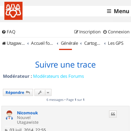
Menu
FAQ
Inscription
Connexion
UtagawaVTT (Randos VTT et VTTAE avec traces GPS)
Accueil forum
Générale
Cartographie et GPS
Les GPS
Suivre une trace
Modérateur :
Modérateurs des Forums
Répondre
6 messages • Page
1
sur
1
Nicomouk
Nouvel
Utagawiste
M
03 juil. 2014, 22:55