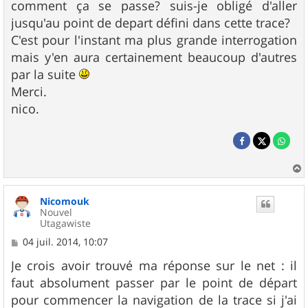
comment ça se passe? suis-je obligé d'aller
jusqu'au point de depart défini dans cette trace?
C'est pour l'instant ma plus grande interrogation
mais y'en aura certainement beaucoup d'autres
par la suite
Merci.
nico.
a
u
Nicomouk
t
Nouvel
Utagawiste
M
04 juil. 2014, 10:07
e
s
Je crois avoir trouvé ma réponse sur le net : il
s
faut absolument passer par le point de départ
a
g
pour commencer la navigation de la trace si j'ai
e