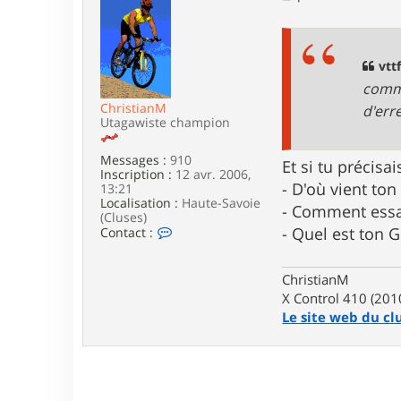
c
e
t
s
e
s
r
a
i
g
vttf
d
e
comme
e
f
ChristianM
d'err
i
Utagawiste champion
x
6
Messages :
910
9
Et si tu précisa
Inscription :
12 avr. 2006,
2
- D'où vient ton 
13:21
1
Localisation :
Haute-Savoie
- Comment essai
(Cluses)
C
- Quel est ton 
Contact :
o
n
t
ChristianM
a
X Control 410 (201
c
t
Le site web du cl
e
r
C
h
r