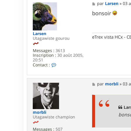
M
par
Larsen
»
03 a
e
s
bonsoir
s
a
g
e
Larsen
eTrex vista HCx -
Utagawiste gourou
Messages :
3613
Inscription :
30 août 2005,
20:51
C
Contact :
o
n
t
a
M
par
morbli
»
03 a
c
e
t
s
e
s
r
a
L
g
Lar
a
e
morbli
bons
r
Utagawiste champion
s
e
Messages :
507
n