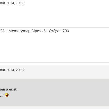
oût 2014, 19:50
 CE3D - Memorymap Alpes v5 - Orégon 700
oût 2014, 20:52
sen a écrit :
oir