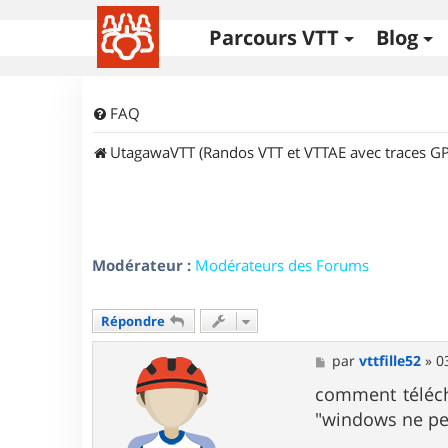
Parcours VTT
Blog
FAQ
UtagawaVTT (Randos VTT et VTTAE avec traces GP
Modérateur :
Modérateurs des Forums
Répondre
M
par
vttfille52
»
0
e
s
comment télécha
s
"windows ne peut
a
g