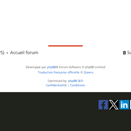
S)
Accueil forum
S
Développé par
phpBB
® Forum Software © phpBB Limited
Traduction française officielle
©
Qiaeru
Optimized by:
phpBB SEO
Confidentialité
|
Conditions