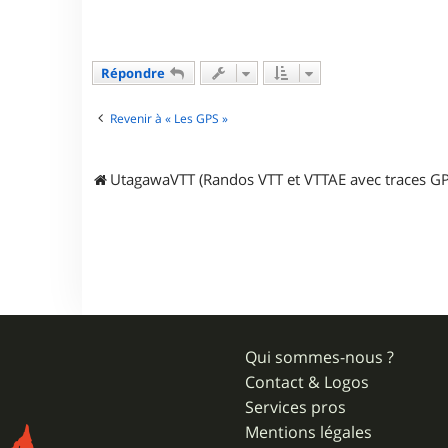
i
s
t
i
a
Répondre
n
M
Revenir à « Les GPS »
UtagawaVTT (Randos VTT et VTTAE avec traces GP
Qui sommes-nous ?
Contact & Logos
Services pros
Mentions légales