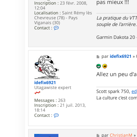
pas mieux !!!
Inscription :
23 févr. 2008,
12:04
Localisation :
Saint Rémy lès
La pratique du VTT
Chevreuse (78) - Pays
Viganais (30)
souple de l'arrière
.
C
Contact :
o
Garmin Dakota 20 
n
t
a
c
M
par
idefix6921
»
t
e
e
s
r
s
m
Allez un peu d'
a
o
g
r
idefix6921
e
b
Utagawiste expert
l
Scott spark 750,
ed
i
La culture c'est com
Messages :
263
Inscription :
21 juil. 2013,
18:14
C
Contact :
o
n
t
a
M
par
ChristianM