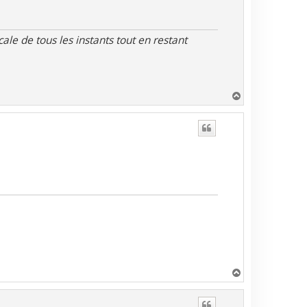
le de tous les instants tout en restant
H
a
u
t
H
a
u
t