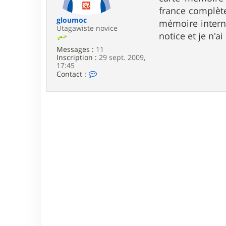
e
france complète,
gloumoc
mémoire interne.
Utagawiste novice
notice et je n'a
Messages :
11
Inscription :
29 sept. 2009,
17:45
C
Contact :
o
n
t
a
c
t
e
r
g
l
o
u
m
o
c