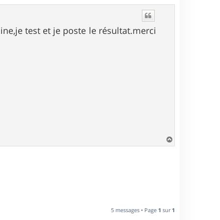
a
u
t
e,je test et je poste le résultat.merci
H
a
u
t
5 messages • Page
1
sur
1