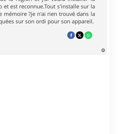
 et est reconnue.Tout s'installe sur la
te mémoire ?je n'ai rien trouvé dans la
loquées sur son ordi pour son appareil.
H
a
u
t