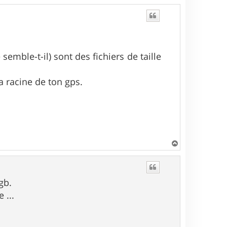
emble-t-il) sont des fichiers de taille
la racine de ton gps.
H
a
u
t
gb.
 ...