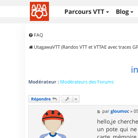
Parcours VTT
Blog
FAQ
UtagawaVTT (Randos VTT et VTTAE avec traces GP
i
Modérateur :
Modérateurs des Forums
Répondre
M
par
gloumoc
»
05
e
s
hello,je cherch
s
un pote qui ne
a
g
carte mémoire d