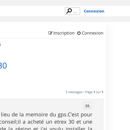
Connexion
Inscription
Connexion
S
30
5 messages • Page
1
sur
1
 lieu de la memoire du gps.C'est pour
nseil;il a acheté un etrex 30 et une
 la région et j'ai voulu installer la