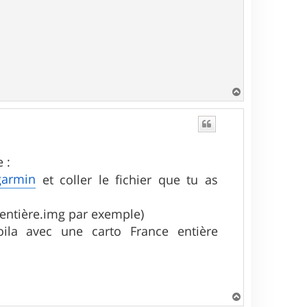
H
a
u
t
 :
garmin
et coller le fichier que tu as
entière.img par exemple)
ila avec une carto France entière
H