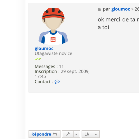
t
a
M
par
gloumoc
»
26
c
e
t
s
ok merci de ta 
e
s
a toi
r
a
a
g
l
e
i
b
gloumoc
o
Utagawiste novice
Messages :
11
Inscription :
29 sept. 2009,
17:45
C
Contact :
o
n
t
a
c
t
e
r
g
l
Répondre
o