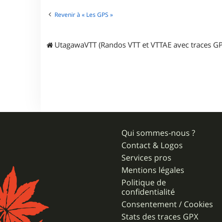
u
m
Revenir à « Les GPS »
o
c
UtagawaVTT (Randos VTT et VTTAE avec traces GP
Qui sommes-nous ?
Contact & Logos
Services pros
Mentions légales
Politique de
confidentialité
Consentement / Cookies
Stats des traces GPX