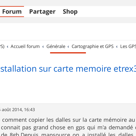
Forum
Partager
Shop
S)
Accueil forum
Générale
Cartographie et GPS
Les GP
nstallation sur carte memoire etrex
 août 2014, 16:43
e comment copier les dalles sur la carte mémoire au
 connait pas grand chose en gps qui m'a demandé co
e 8gb.Depuis mapsource on a installé les dalles de