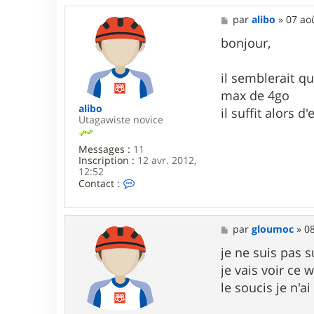
M
par
alibo
»
07 ao
e
s
bonjour,
s
a
g
il semblerait qu
e
max de 4go
alibo
il suffit alors 
Utagawiste novice
Messages :
11
Inscription :
12 avr. 2012,
12:52
C
Contact :
o
n
t
a
M
par
gloumoc
»
08
c
e
t
s
je ne suis pas s
e
s
je vais voir ce 
r
a
a
g
le soucis je n'a
l
e
i