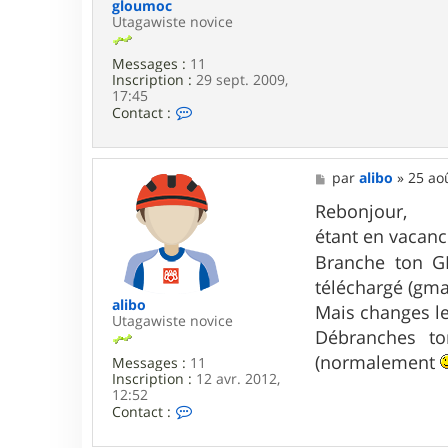
b
gloumoc
o
Utagawiste novice
Messages :
11
Inscription :
29 sept. 2009,
17:45
C
Contact :
o
n
t
a
M
par
alibo
»
25 ao
c
e
t
s
Rebonjour,
e
s
étant en vacance
r
a
g
g
Branche ton G
l
e
téléchargé (gm
o
u
alibo
Mais changes le
m
Utagawiste novice
o
Débranches to
c
(normalement
Messages :
11
Inscription :
12 avr. 2012,
12:52
C
Contact :
o
n