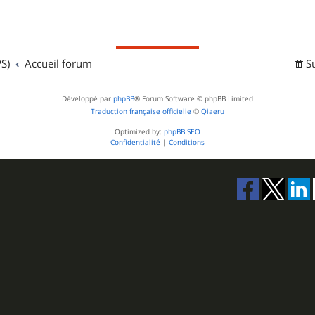
S)
Accueil forum
S
Développé par
phpBB
® Forum Software © phpBB Limited
Traduction française officielle
©
Qiaeru
Optimized by:
phpBB SEO
Confidentialité
|
Conditions