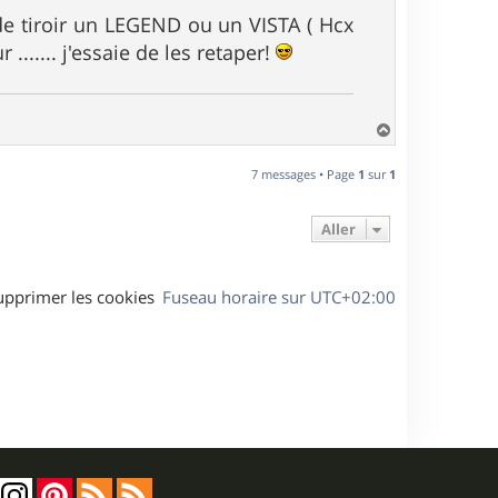
 de tiroir un LEGEND ou un VISTA ( Hcx
...... j'essaie de les retaper!
H
a
u
7 messages • Page
1
sur
1
t
Aller
upprimer les cookies
Fuseau horaire sur
UTC+02:00