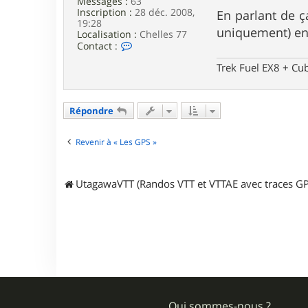
Messages :
63
Inscription :
28 déc. 2008,
En parlant de ç
19:28
uniquement) en p
Localisation :
Chelles 77
C
Contact :
o
n
Trek Fuel EX8 + Cu
t
a
c
t
Répondre
e
r
Revenir à « Les GPS »
t
a
n
t
UtagawaVTT (Randos VTT et VTTAE avec traces GP
m
i
e
u
x
Qui sommes-nous ?