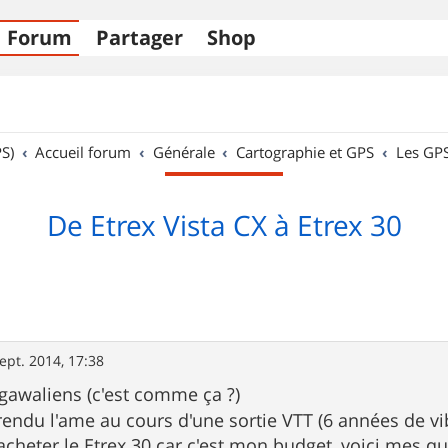
Forum
Partager
Shop
S)
Accueil forum
Générale
Cartographie et GPS
Les GP
De Etrex Vista CX à Etrex 30
ept. 2014, 17:38
gawaliens (c'est comme ça ?)
rendu l'ame au cours d'une sortie VTT (6 années de v
acheter le Etrex 30 car c'est mon budget, voici mes que