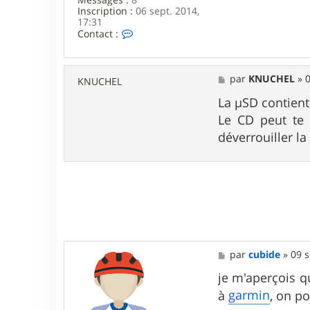
Inscription :
06 sept. 2014,
17:31
C
Contact :
o
n
t
a
M
par
KNUCHEL
»
0
KNUCHEL
c
e
t
s
La µSD contient
e
s
Le CD peut te 
r
a
c
g
déverrouiller la
u
e
b
i
d
e
M
par
cubide
»
09 s
e
s
je m'aperçois que
s
garmin
à
, on po
a
g