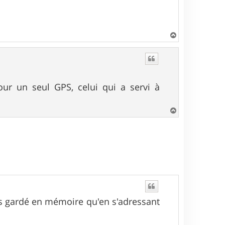
H
a
u
t
ur un seul GPS, celui qui a servi à
H
a
u
t
is gardé en mémoire qu'en s'adressant