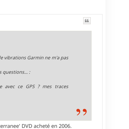
de vibrations Garmin ne m'a pas
 questions... :
ore avec ce GPS ? mes traces
terranee' DVD acheté en 2006.