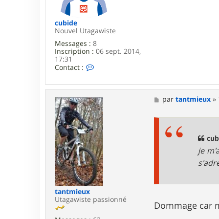
e
cubide
Nouvel Utagawiste
Messages :
8
Inscription :
06 sept. 2014,
17:31
C
Contact :
o
n
t
a
M
par
tantmieux
»
c
e
t
s
e
s
r
a
c
g
cub
u
e
je m'a
b
i
s'adr
d
e
tantmieux
Utagawiste passionné
Dommage car moi