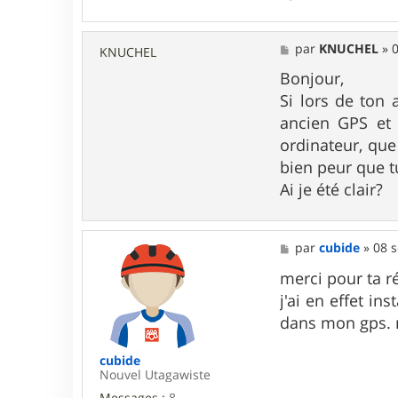
b
i
d
M
par
KNUCHEL
»
0
KNUCHEL
e
e
s
Bonjour,
s
Si lors de ton 
a
g
ancien GPS et 
e
ordinateur, que 
bien peur que t
Ai je été clair?
M
par
cubide
»
08 s
e
s
merci pour ta r
s
j'ai en effet in
a
g
dans mon gps. m
e
cubide
Nouvel Utagawiste
Messages :
8