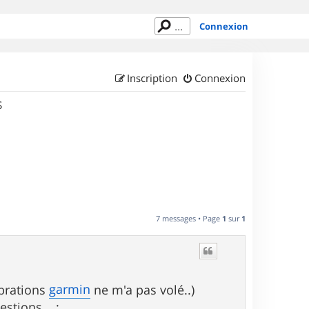
Connexion
Inscription
Connexion
S
7 messages • Page
1
sur
1
garmin
ibrations
ne m'a pas volé..)
stions... :