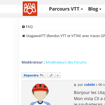
Parcours VTT
Blog
FAQ
UtagawaVTT (Randos VTT et VTTAE avec traces GP
Modérateur :
Modérateurs des Forums
Répondre
M
par
cubide
»
06 s
e
s
Bonjour les Uta
s
Mon vista CX a 
a
g
je souhaiterais 