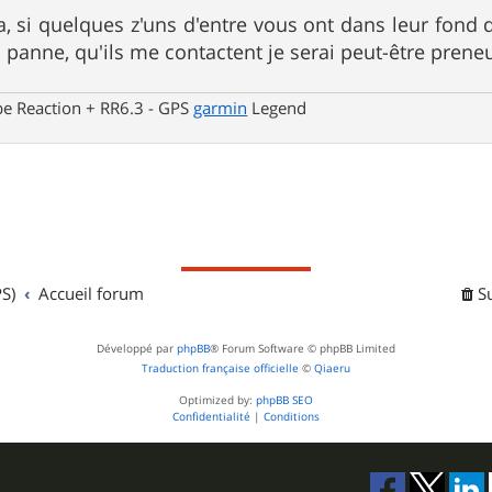
a, si quelques z'uns d'entre vous ont dans leur fond
anne, qu'ils me contactent je serai peut-être preneur .
be Reaction + RR6.3 - GPS
garmin
Legend
S)
Accueil forum
S
Développé par
phpBB
® Forum Software © phpBB Limited
Traduction française officielle
©
Qiaeru
Optimized by:
phpBB SEO
Confidentialité
|
Conditions