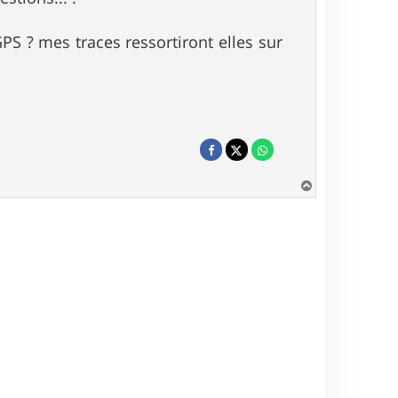
GPS ? mes traces ressortiront elles sur
H
a
u
t