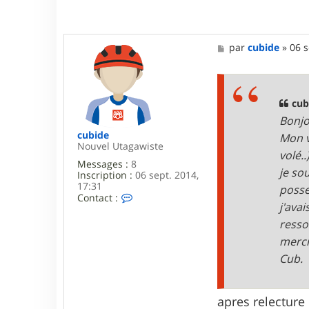
M
par
cubide
»
06 s
e
s
s
a
g
cub
e
Bonjo
cubide
Mon v
Nouvel Utagawiste
volé..
Messages :
8
je so
Inscription :
06 sept. 2014,
17:31
posse
C
Contact :
j'ava
o
n
resso
t
merci
a
c
Cub.
t
e
r
c
apres relecture
u