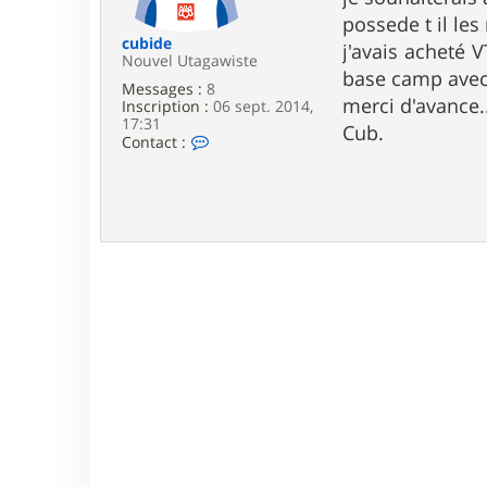
e
possede t il le
cubide
j'avais acheté V
Nouvel Utagawiste
base camp avec 
Messages :
8
merci d'avance.
Inscription :
06 sept. 2014,
17:31
Cub.
C
Contact :
o
n
t
a
c
t
e
r
c
u
b
i
d
e