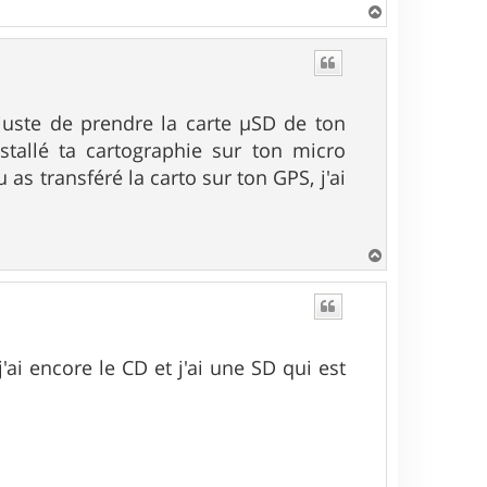
H
a
u
t
t juste de prendre la carte µSD de ton
stallé ta cartographie sur ton micro
as transféré la carto sur ton GPS, j'ai
H
a
u
t
 j'ai encore le CD et j'ai une SD qui est