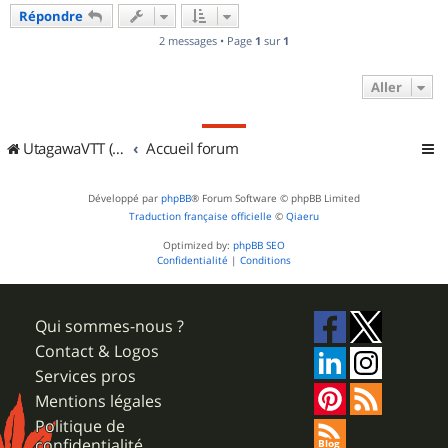
u
Répondre
t
2 messages • Page
1
sur
1
Aller
UtagawaVTT (Randos VTT et VTTAE avec traces GPS)
Accueil forum
Développé par
phpBB
® Forum Software © phpBB Limited
Traduction française officielle
©
Qiaeru
Optimized by:
phpBB SEO
Confidentialité
|
Conditions
Qui sommes-nous ?
Contact & Logos
Services pros
Mentions légales
Politique de
confidentialité