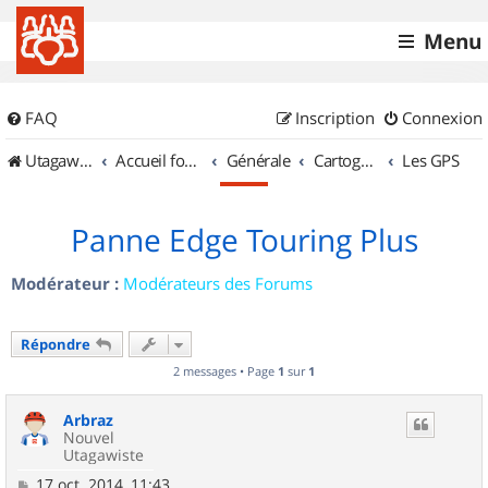
Menu
FAQ
Inscription
Connexion
UtagawaVTT (Randos VTT et VTTAE avec traces GPS)
Accueil forum
Générale
Cartographie et GPS
Les GPS
Panne Edge Touring Plus
Modérateur :
Modérateurs des Forums
Répondre
2 messages • Page
1
sur
1
Arbraz
Nouvel
Utagawiste
M
17 oct. 2014, 11:43