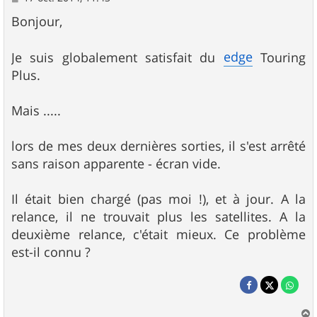
e
s
Bonjour,
s
a
g
edge
Je suis globalement satisfait du
Touring
e
Plus.
Mais .....
lors de mes deux dernières sorties, il s'est arrêté
sans raison apparente - écran vide.
Il était bien chargé (pas moi !), et à jour. A la
relance, il ne trouvait plus les satellites. A la
deuxième relance, c'était mieux. Ce problème
est-il connu ?