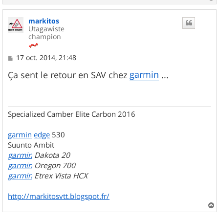
a
u
markitos
t
Utagawiste
champion
M
17 oct. 2014, 21:48
e
s
garmin
Ça sent le retour en SAV chez
...
s
a
g
e
Specialized Camber Elite Carbon 2016
garmin
edge
530
Suunto Ambit
garmin
Dakota 20
garmin
Oregon 700
garmin
Etrex Vista HCX
http://markitosvtt.blogspot.fr/
a