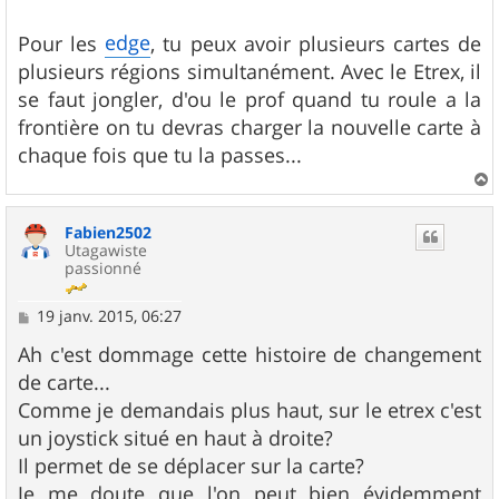
edge
Pour les
, tu peux avoir plusieurs cartes de
plusieurs régions simultanément. Avec le Etrex, il
se faut jongler, d'ou le prof quand tu roule a la
frontière on tu devras charger la nouvelle carte à
chaque fois que tu la passes...
a
u
Fabien2502
t
Utagawiste
passionné
M
19 janv. 2015, 06:27
e
s
Ah c'est dommage cette histoire de changement
s
de carte...
a
g
Comme je demandais plus haut, sur le etrex c'est
e
un joystick situé en haut à droite?
Il permet de se déplacer sur la carte?
Je me doute que l'on peut bien évidemment