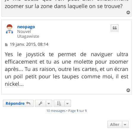
zoomer sur la zone dans laquelle on se trouve?
a
u
neopago
t
Nouvel
Utagawiste
M
19 janv. 2015, 08:14
e
s
Yes le joystick te permet de naviguer ultra
s
efficacement et tu as une molette pour zoomer
a
g
après... Tu as raison, outre les cartes, et un écran
e
un poil petit pour les taupes comme moi, il est
nickel...
a
u
Répondre
t
10 messages • Page
1
sur
1
Aller