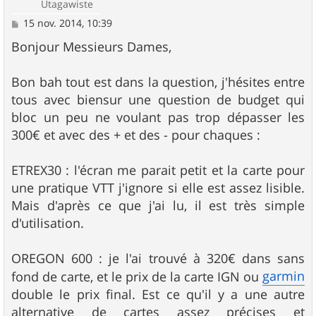
Utagawiste
M
15 nov. 2014, 10:39
e
s
Bonjour Messieurs Dames,
s
a
g
Bon bah tout est dans la question, j'hésites entre
e
tous avec biensur une question de budget qui
bloc un peu ne voulant pas trop dépasser les
300€ et avec des + et des - pour chaques :
ETREX30 : l'écran me parait petit et la carte pour
une pratique VTT j'ignore si elle est assez lisible.
Mais d'après ce que j'ai lu, il est très simple
d'utilisation.
OREGON 600 : je l'ai trouvé à 320€ dans sans
garmin
fond de carte, et le prix de la carte IGN ou
double le prix final. Est ce qu'il y a une autre
alternative de cartes assez précises et