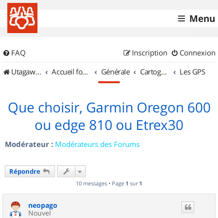
Menu
FAQ
Inscription
Connexion
UtagawaVTT (Randos VTT et VTTAE avec traces GPS)
Accueil forum
Générale
Cartographie et GPS
Les GPS
Que choisir, Garmin Oregon 600
ou edge 810 ou Etrex30
Modérateur :
Modérateurs des Forums
Répondre
10 messages • Page
1
sur
1
neopago
Nouvel