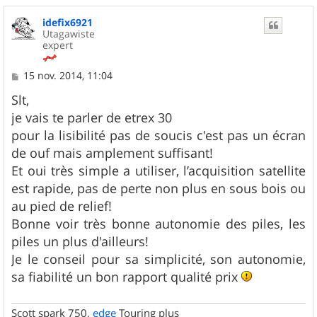
u
idefix6921
t
Utagawiste
expert
M
15 nov. 2014, 11:04
e
s
Slt,
s
je vais te parler de etrex 30
a
g
pour la lisibilité pas de soucis c'est pas un écran
e
de ouf mais amplement suffisant!
Et oui très simple a utiliser, l’acquisition satellite
est rapide, pas de perte non plus en sous bois ou
au pied de relief!
Bonne voir très bonne autonomie des piles, les
piles un plus d'ailleurs!
Je le conseil pour sa simplicité, son autonomie,
sa fiabilité un bon rapport qualité prix
Scott spark 750,
edge
Touring plus