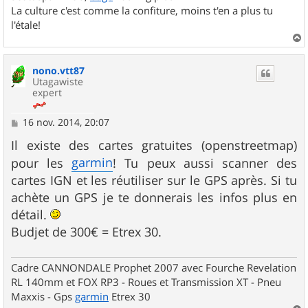
La culture c'est comme la confiture, moins t'en a plus tu
l'étale!
a
u
nono.vtt87
t
Utagawiste
expert
M
16 nov. 2014, 20:07
e
s
Il existe des cartes gratuites (openstreetmap)
s
garmin
pour les
! Tu peux aussi scanner des
a
g
cartes IGN et les réutiliser sur le GPS après. Si tu
e
achète un GPS je te donnerais les infos plus en
détail.
Budjet de 300€ = Etrex 30.
Cadre CANNONDALE Prophet 2007 avec Fourche Revelation
RL 140mm et FOX RP3 - Roues et Transmission XT - Pneu
Maxxis - Gps
garmin
Etrex 30