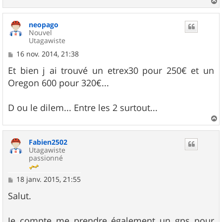
a
u
neopago
t
Nouvel
Utagawiste
M
16 nov. 2014, 21:38
e
s
Et bien j ai trouvé un etrex30 pour 250€ et un
s
Oregon 600 pour 320€...
a
g
e
D ou le dilem... Entre les 2 surtout...
a
u
Fabien2502
t
Utagawiste
passionné
M
18 janv. 2015, 21:55
e
s
Salut.
s
a
g
Je compte me prendre également un gps pour