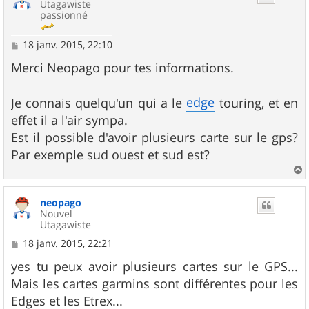
Utagawiste
passionné
M
18 janv. 2015, 22:10
e
s
Merci Neopago pour tes informations.
s
a
g
edge
Je connais quelqu'un qui a le
touring, et en
e
effet il a l'air sympa.
Est il possible d'avoir plusieurs carte sur le gps?
Par exemple sud ouest et sud est?
a
u
neopago
t
Nouvel
Utagawiste
M
18 janv. 2015, 22:21
e
s
yes tu peux avoir plusieurs cartes sur le GPS...
s
Mais les cartes garmins sont différentes pour les
a
g
Edges et les Etrex...
e