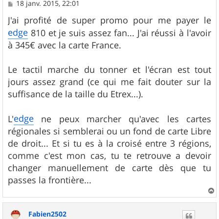
M
18 janv. 2015, 22:01
e
s
J'ai profité de super promo pour me payer le
s
edge
810 et je suis assez fan... J'ai réussi à l'avoir
a
g
à 345€ avec la carte France.
e
Le tactil marche du tonner et l'écran est tout
jours assez grand (ce qui me fait douter sur la
suffisance de la taille du Etrex...).
edge
L'
ne peux marcher qu'avec les cartes
régionales si semblerai ou un fond de carte Libre
de droit... Et si tu es à la croisé entre 3 régions,
comme c'est mon cas, tu te retrouve a devoir
changer manuellement de carte dès que tu
passes la frontière...
a
u
Fabien2502
t