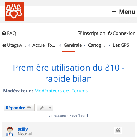
Menu
FAQ
Inscription
Connexion
UtagawaVTT (Randos VTT et VTTAE avec traces GPS)
Accueil forum
Générale
Cartographie et GPS
Les GPS
Première utilisation du 810 -
rapide bilan
Modérateur :
Modérateurs des Forums
Répondre
2 messages • Page
1
sur
1
stilly
Nouvel