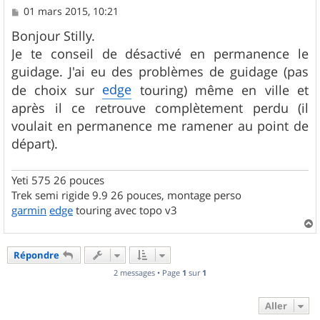
M
01 mars 2015, 10:21
e
s
Bonjour Stilly.
s
Je te conseil de désactivé en permanence le
a
g
guidage. J'ai eu des problèmes de guidage (pas
e
edge
de choix sur
touring) même en ville et
après il ce retrouve complètement perdu (il
voulait en permanence me ramener au point de
départ).
Yeti 575 26 pouces
Trek semi rigide 9.9 26 pouces, montage perso
garmin
edge
touring avec topo v3
a
u
Répondre
t
2 messages • Page
1
sur
1
Aller