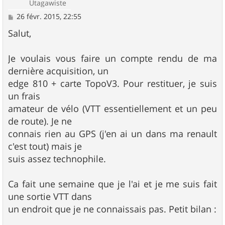
Utagawiste
M
26 févr. 2015, 22:55
e
s
Salut,
s
a
g
Je voulais vous faire un compte rendu de ma
e
dernière acquisition, un
edge 810 + carte TopoV3. Pour restituer, je suis
un frais
amateur de vélo (VTT essentiellement et un peu
de route). Je ne
connais rien au GPS (j'en ai un dans ma renault
c'est tout) mais je
suis assez technophile.
Ca fait une semaine que je l'ai et je me suis fait
une sortie VTT dans
un endroit que je ne connaissais pas. Petit bilan :