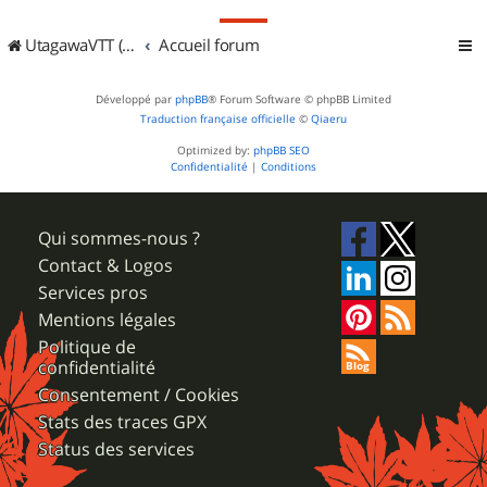
UtagawaVTT (Randos VTT et VTTAE avec traces GPS)
Accueil forum
Développé par
phpBB
® Forum Software © phpBB Limited
Traduction française officielle
©
Qiaeru
Optimized by:
phpBB SEO
Confidentialité
|
Conditions
Qui sommes-nous ?
Contact & Logos
Services pros
Mentions légales
Politique de
confidentialité
Consentement / Cookies
Stats des traces GPX
Status des services