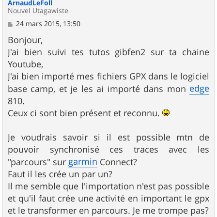
ArnaudLeFoll
Nouvel Utagawiste
M
24 mars 2015, 13:50
e
s
Bonjour,
s
J'ai bien suivi tes tutos gibfen2 sur ta chaine
a
g
Youtube,
e
J'ai bien importé mes fichiers GPX dans le logiciel
edge
base camp, et je les ai importé dans mon
810.
Ceux ci sont bien présent et reconnu.
Je voudrais savoir si il est possible mtn de
pouvoir synchronisé ces traces avec les
garmin
"parcours" sur
Connect?
Faut il les crée un par un?
Il me semble que l'importation n'est pas possible
et qu'il faut crée une activité en important le gpx
et le transformer en parcours. Je me trompe pas?