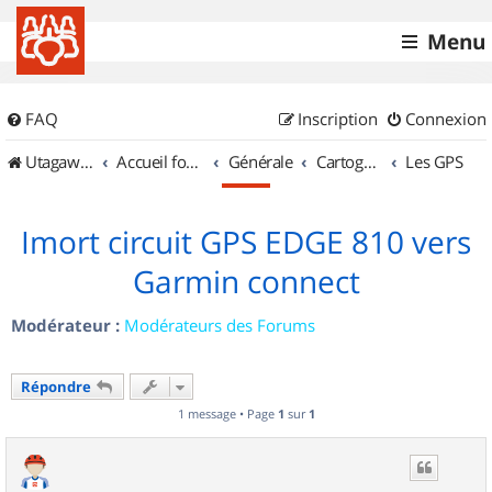
Menu
FAQ
Inscription
Connexion
UtagawaVTT (Randos VTT et VTTAE avec traces GPS)
Accueil forum
Générale
Cartographie et GPS
Les GPS
Imort circuit GPS EDGE 810 vers
Garmin connect
Modérateur :
Modérateurs des Forums
Répondre
1 message • Page
1
sur
1