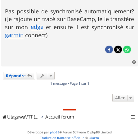
Pas possible de synchronisé automatiquement?
(Je rajoute un tracé sur BaseCamp, le le transfère
edge
sur mon
et ensuite il est synchronisé sur
garmin
connect)
a
u
Répondre
t
1 message • Page
1
sur
1
Aller
UtagawaVTT (Randos VTT et VTTAE avec traces GPS)
Accueil forum
Développé par
phpBB
® Forum Software © phpBB Limited
Traduction française officielle
©
Qiaeru