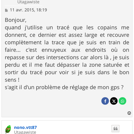
Utagawiste
M
11 avr. 2015, 18:19
e
s
Bonjour,
s
quand j'utilise un tracé que les copains me
a
g
donnent, ce dernier est assez large et recouvre
e
complètement la trace que je suis en train de
faire... c'est ennuyeux aux endroits où on
repasse sur des intersections car alors là , je suis
perdu et il me faut dépasser la zone saturée et
sortir du tracé pour voir si je suis dans le bon
sens !
s'agit il d'un problème de réglage de mon gps ?
a
u
nono.vtt87
t
Utagawiste