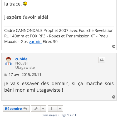
la trace.
J'espère t'avoir aidé!
Cadre CANNONDALE Prophet 2007 avec Fourche Revelation
RL 140mm et FOX RP3 - Roues et Transmission XT - Pneu
Maxxis - Gps
garmin
Etrex 30
a
u
cubide
t
Nouvel
Utagawiste
M
17 avr. 2015, 23:11
e
s
je vais essayer dès demain, si ça marche sois
s
béni mon ami utagawiste !
a
g
e
a
u
Répondre
t
3 messages • Page
1
sur
1