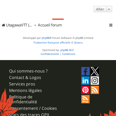
Aller
UtagawaVTT (Randos VTT et VTTAE avec traces GPS)
Accueil forum
Développé par
phpBB
® Forum Software © phpBB Limited
Traduction française officielle
©
Qiaeru
Optimized by:
phpBB SEO
Confidentialité
|
Conditions
Qui sommes-nous ?
Contact & Logos
Services pros
Mentions légales
Politique de
confidentialité
Consentement / Cookies
Stats des traces GPX