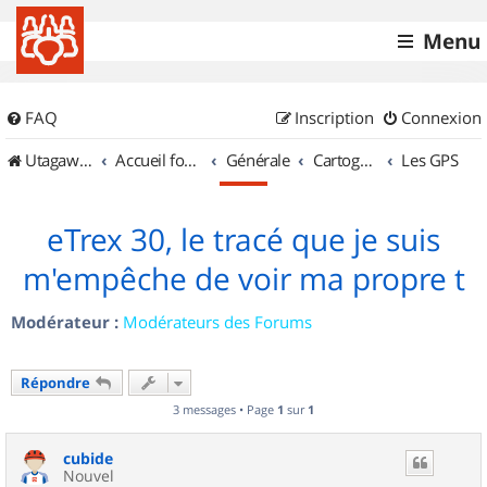
Menu
FAQ
Inscription
Connexion
UtagawaVTT (Randos VTT et VTTAE avec traces GPS)
Accueil forum
Générale
Cartographie et GPS
Les GPS
eTrex 30, le tracé que je suis
m'empêche de voir ma propre t
Modérateur :
Modérateurs des Forums
Répondre
3 messages • Page
1
sur
1
cubide
Nouvel