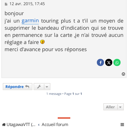
M
12 avr. 2015, 17:45
e
s
bonjour
s
garmin
j'ai un
touring plus t a t'il un moyen de
a
g
supprimer le bandeau d'indication qui se trouve
e
en permanence sur la carte ,je n'ai trouvé aucun
réglage a faire
merci d'avance pour vos réponses
a
u
Répondre
t
1 message • Page
1
sur
1
Aller
UtagawaVTT (Randos VTT et VTTAE avec traces GPS)
Accueil forum