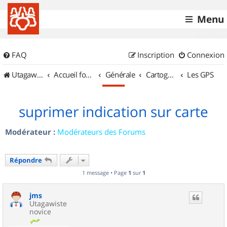
Menu
FAQ
Inscription
Connexion
UtagawaVTT (Randos VTT et VTTAE avec traces GPS)
Accueil forum
Générale
Cartographie et GPS
Les GPS
suprimer indication sur carte
Modérateur :
Modérateurs des Forums
Répondre
1 message • Page
1
sur
1
jms
Utagawiste
novice