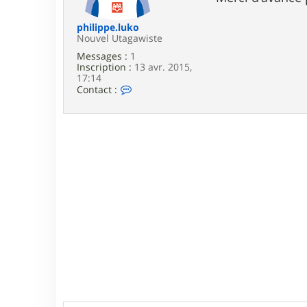
e
philippe.luko
Nouvel Utagawiste
Messages :
1
Inscription :
13 avr. 2015,
17:14
C
Contact :
o
n
t
a
c
t
e
r
p
h
i
l
i
p
p
e
.
l
u