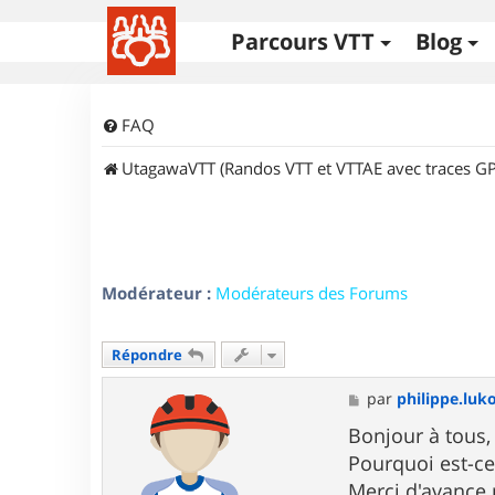
Parcours VTT
Blog
FAQ
UtagawaVTT (Randos VTT et VTTAE avec traces GP
Modérateur :
Modérateurs des Forums
Répondre
M
par
philippe.luk
e
s
Bonjour à tous,
s
Pourquoi est-ce
a
g
Merci d'avance