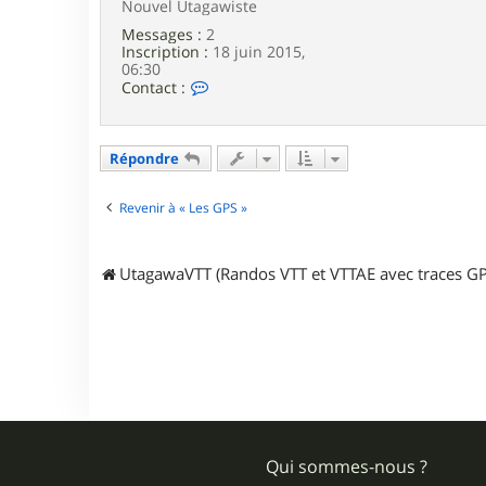
d
Nouvel Utagawiste
u
Messages :
2
2
Inscription :
18 juin 2015,
1
06:30
C
Contact :
o
n
t
a
Répondre
c
t
e
Revenir à « Les GPS »
r
T
e
UtagawaVTT (Randos VTT et VTTAE avec traces GP
m
p
l
a
s
s
i
n
Qui sommes-nous ?