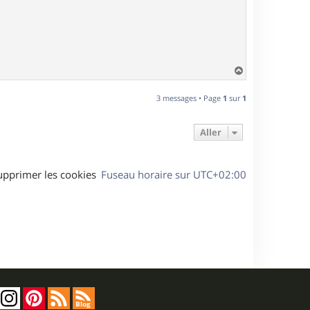
H
a
u
3 messages • Page
1
sur
1
t
Aller
upprimer les cookies
Fuseau horaire sur
UTC+02:00