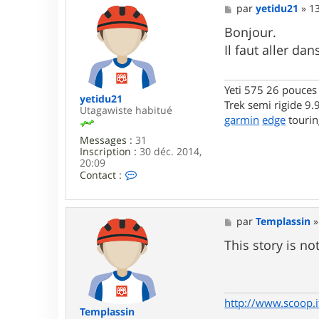
k
M
par
yetidu21
»
13
o
e
s
Bonjour.
s
Il faut aller da
a
g
e
Yeti 575 26 pouces
yetidu21
Trek semi rigide 9
Utagawiste habitué
garmin
edge
tourin
Messages :
31
Inscription :
30 déc. 2014,
20:09
C
Contact :
o
n
t
a
M
par
Templassin
c
e
t
s
This story is no
e
s
r
a
y
g
e
e
t
http://www.scoop.it
i
Templassin