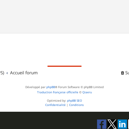
S)
Accueil forum
S
Développé par
phpBB
® Forum Software © phpBB Limited
Traduction française officielle
©
Qiaeru
Optimized by:
phpBB SEO
Confidentialité
|
Conditions