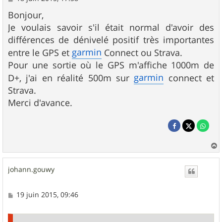
e
s
Bonjour,
s
Je voulais savoir s'il était normal d'avoir des
a
g
différences de dénivelé positif très importantes
e
garmin
entre le GPS et
Connect ou Strava.
Pour une sortie où le GPS m'affiche 1000m de
garmin
D+, j'ai en réalité 500m sur
connect et
Strava.
Merci d'avance.
a
u
johann.gouwy
t
M
19 juin 2015, 09:46
e
s
s