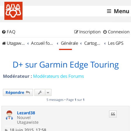
Menu
FAQ
Inscription
Connexion
UtagawaVTT (Randos VTT et VTTAE avec traces GPS)
Accueil forum
Générale
Cartographie et GPS
Les GPS
D+ sur Garmin Edge Touring
Modérateur :
Modérateurs des Forums
Répondre
5 messages • Page
1
sur
1
Lezard38
Nouvel
Utagawiste
M
18 juin 2015, 17:58