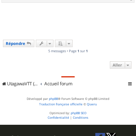
a
u
t
Répondre
5 messages • Page
1
sur
1
Aller
UtagawaVTT (Randos VTT et VTTAE avec traces GPS)
Accueil forum
Développé par
phpBB
® Forum Software © phpBB Limited
Traduction française officielle
©
Qiaeru
Optimized by:
phpBB SEO
Confidentialité
|
Conditions