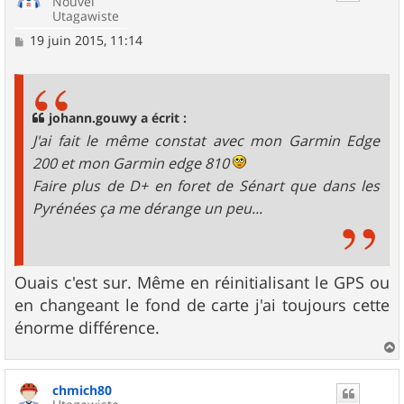
Nouvel
Utagawiste
M
19 juin 2015, 11:14
e
s
s
a
g
johann.gouwy a écrit :
e
J'ai fait le même constat avec mon Garmin Edge
200 et mon Garmin edge 810
Faire plus de D+ en foret de Sénart que dans les
Pyrénées ça me dérange un peu...
Ouais c'est sur. Même en réinitialisant le GPS ou
en changeant le fond de carte j'ai toujours cette
énorme différence.
a
u
chmich80
t