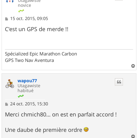
Utagawiste
novice
M
15 oct. 2015, 09:05
e
s
C'est un GPS de merde !!
s
a
g
e
Spécialized Epic Marathon Carbon
GPS Two Nav Aventura
a
u
wapou77
t
Utagawiste
habitué
M
24 oct. 2015, 15:30
e
s
Merci chmich80… on est en parfait accord !
s
a
g
Une daube de première ordre
e