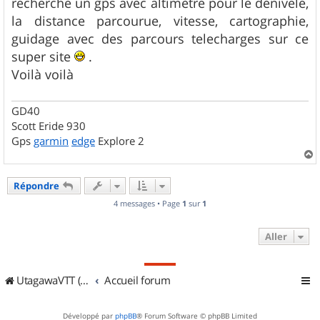
recherche un gps avec altimètre pour le dénivelé,
a
g
la distance parcourue, vitesse, cartographie,
e
guidage avec des parcours telecharges sur ce
super site
.
Voilà voilà
GD40
Scott Eride 930
Gps
garmin
edge
Explore 2
a
u
Répondre
t
4 messages • Page
1
sur
1
Aller
UtagawaVTT (Randos VTT et VTTAE avec traces GPS)
Accueil forum
Développé par
phpBB
® Forum Software © phpBB Limited