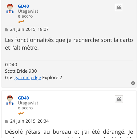
u
GD40
t
Utagawist
e accro
M
24 juin 2015, 18:07
e
s
Les fonctionnalités que je recherche sont la carto
s
et l'altimètre.
a
g
e
GD40
Scott Eride 930
Gps
garmin
edge
Explore 2
a
u
GD40
t
Utagawist
e accro
M
24 juin 2015, 20:34
e
s
Désolé j'étais au bureau et j'ai été dérangé. Je
s