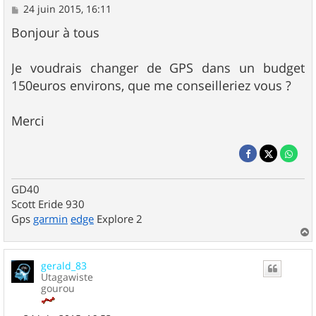
M
24 juin 2015, 16:11
e
s
Bonjour à tous
s
a
g
Je voudrais changer de GPS dans un budget
e
150euros environs, que me conseilleriez vous ?
Merci
GD40
Scott Eride 930
Gps
garmin
edge
Explore 2
a
u
gerald_83
t
Utagawiste
gourou