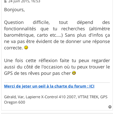
M
24 juin 2015, 16:53
e
s
Bonjours,
s
a
g
Question difficile, tout dépend des
e
fonctionnalités que tu recherches (altimètre
barométrique, carto etc....) Sans plus d'infos ça
ne va pas être évident de te donner une réponse
correcte.
Une fois cette réflexion faite tu peux regarder
aussi du côté de l'occasion où tu peux trouver le
GPS de tes rêves pour pas cher
Merci de jeter un oeil à la charte du forum : ICI
Gérald, Var, Lapierre X-Control 410 2007, VTTAE TREK, GPS
Oregon 600
a