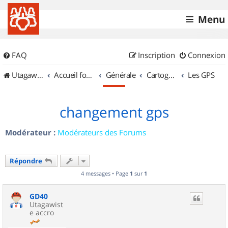
Menu
FAQ
Inscription
Connexion
UtagawaVTT (Randos VTT et VTTAE avec traces GPS)
Accueil forum
Générale
Cartographie et GPS
Les GPS
changement gps
Modérateur :
Modérateurs des Forums
Répondre
4 messages • Page
1
sur
1
GD40
Utagawist
e accro