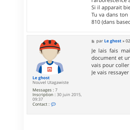
Si il apparait bi
Tu va dans ton 
810 (dans base
M
par
Le ghost
»
02
e
s
Je lais fais m
s
document et une 
a
g
vais pour coller
e
Je vais ressayer
Le ghost
Nouvel Utagawiste
Messages :
7
Inscription :
30 juin 2015,
09:37
C
Contact :
o
n
t
a
c