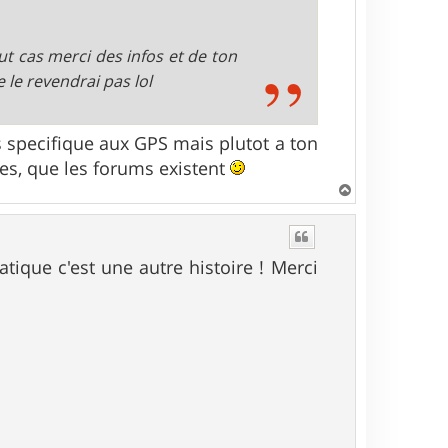
ut cas merci des infos et de ton
e le revendrai pas lol
 specifique aux GPS mais plutot a ton
res, que les forums existent
H
a
u
t
atique c'est une autre histoire ! Merci