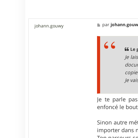
t
e
r
L
e
M
par
johann.gou
johann.gouwy
g
e
h
s
o
s
s
a
t
g
Le 
e
Je la
docum
copie
Je va
Je te parle pas
enfoncé le bout
Sinon autre mét
importer dans m
Ton parcours se