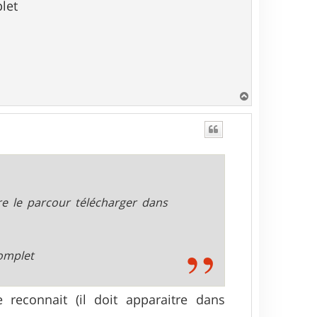
let
H
a
u
t
re le parcour télécharger dans
complet
reconnait (il doit apparaitre dans