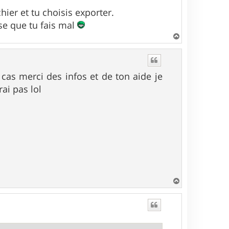
hier et tu choisis exporter.
ose que tu fais mal
H
a
u
t
 cas merci des infos et de ton aide je
ai pas lol
H
a
u
t