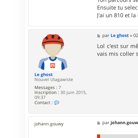
Ensuite tu selec
J'ai un 810 et l
M
par
Le ghost
»
02
e
s
Lol c'est sur m
s
vais mis coller 
a
g
e
Le ghost
Nouvel Utagawiste
Messages :
7
Inscription :
30 juin 2015,
09:37
C
Contact :
o
n
t
a
M
par
johann.gou
johann.gouwy
c
e
t
s
e
s