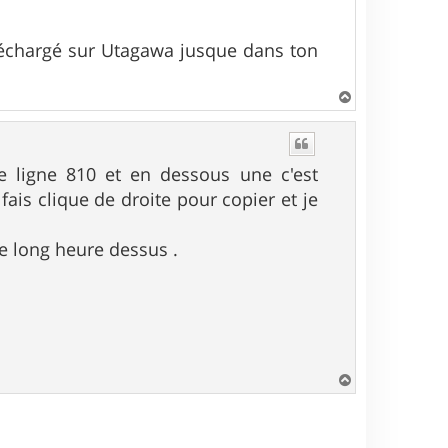
éléchargé sur Utagawa jusque dans ton
H
a
u
t
ne ligne 810 et en dessous une c'est
fais clique de droite pour copier et je
 de long heure dessus .
H
a
u
t