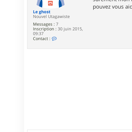
e
pouvez vous aid
Le ghost
Nouvel Utagawiste
Messages :
7
Inscription :
30 juin 2015,
09:37
C
Contact :
o
n
t
a
c
t
e
r
L
e
g
h
o
s
t