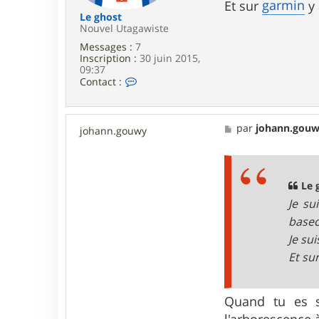
garmin
Et sur
y 
Le ghost
Nouvel Utagawiste
Messages :
7
Inscription :
30 juin 2015,
09:37
C
Contact :
o
n
t
a
M
par
johann.gou
johann.gouwy
c
e
t
s
e
s
r
a
L
g
Le 
e
e
Je su
g
h
basec
o
Je su
s
t
Et su
Quand tu es s
l'arborescence 