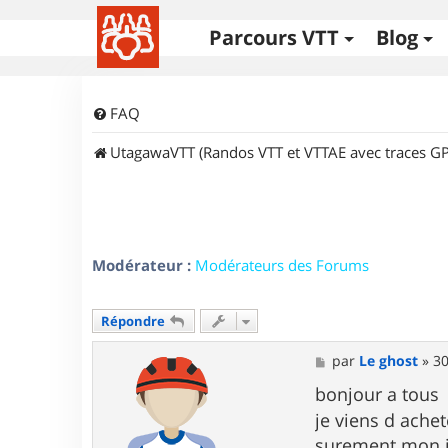
Parcours VTT
Blog
FAQ
UtagawaVTT (Randos VTT et VTTAE avec traces GP
Modérateur :
Modérateurs des Forums
Répondre
M
par
Le ghost
»
30
e
s
bonjour a tous
s
je viens d ache
a
g
surement mon 