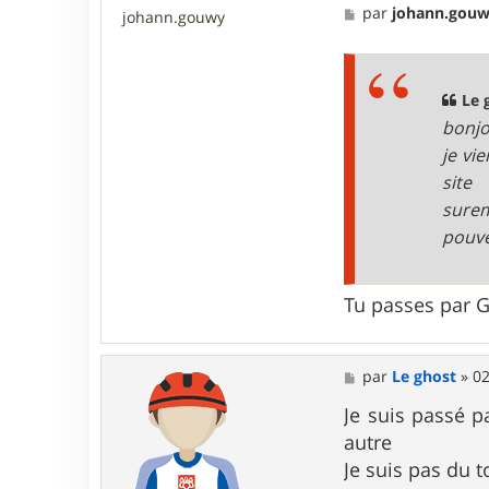
M
par
johann.gou
johann.gouwy
e
s
s
a
g
Le 
e
bonjo
je vi
site
sure
pouve
Tu passes par 
M
par
Le ghost
»
02
e
s
Je suis passé 
s
autre
a
g
Je suis pas du t
e