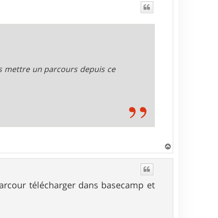
is mettre un parcours depuis ce
H
a
u
t
parcour télécharger dans basecamp et