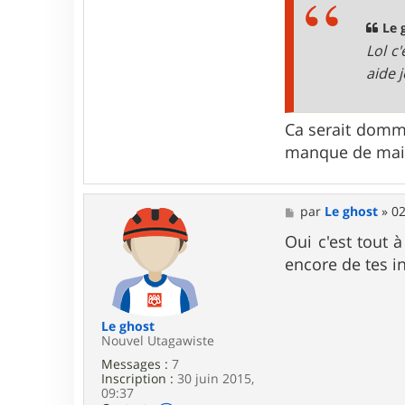
r
a
L
g
Le 
e
e
Lol c
g
h
aide 
o
s
t
Ca serait domma
manque de mait
M
par
Le ghost
»
02
e
s
Oui c'est tout à
s
encore de tes i
a
g
e
Le ghost
Nouvel Utagawiste
Messages :
7
Inscription :
30 juin 2015,
09:37