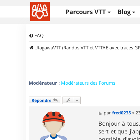
Parcours VTT
Blog
FAQ
UtagawaVTT (Randos VTT et VTTAE avec traces GP
Modérateur :
Modérateurs des Forums
Répondre
M
par
fred0235
»
23
e
s
Bonjour à tous,
s
sert et que j'a
a
g
possible d'avoi