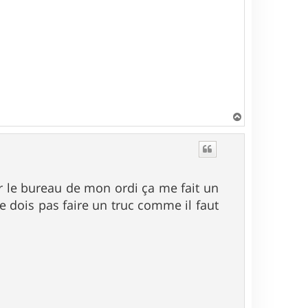
H
a
u
t
 le bureau de mon ordi ça me fait un
je dois pas faire un truc comme il faut