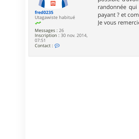
e
randonnée qui s
fred0235
payant ? et com
Utagawiste habitué
Je vous remerci
Messages :
26
Inscription :
30 nov. 2014,
07:51
C
Contact :
o
n
t
a
c
t
e
r
f
r
e
d
0
2
3
5