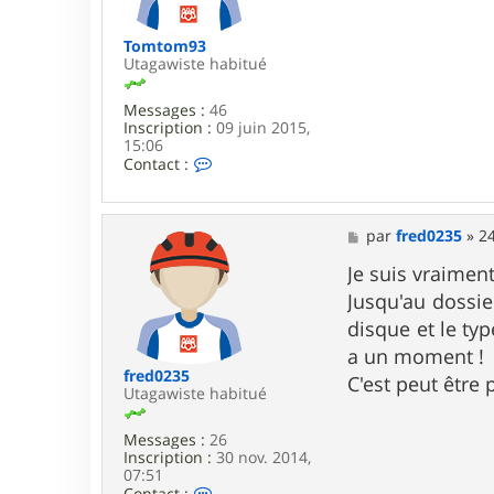
r
e
e
d
Tomtom93
0
Utagawiste habitué
2
3
Messages :
46
5
Inscription :
09 juin 2015,
15:06
C
Contact :
o
n
t
a
M
par
fred0235
»
24
c
e
t
s
Je suis vraiment
e
s
Jusqu'au dossi
r
a
T
g
disque et le typ
o
e
a un moment !
m
t
fred0235
C'est peut être
o
Utagawiste habitué
m
9
Messages :
26
3
Inscription :
30 nov. 2014,
07:51
C
Contact :