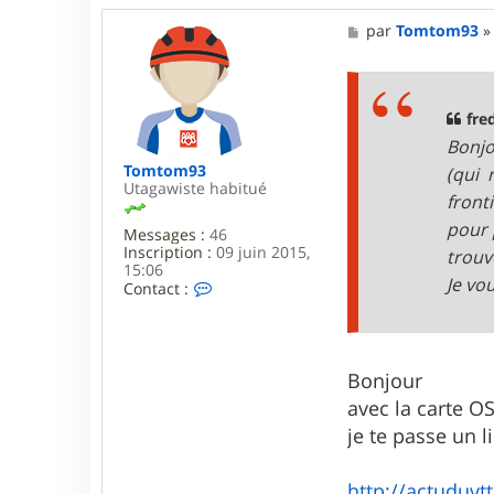
M
par
Tomtom93
e
s
s
a
g
fre
e
Bonjo
Tomtom93
(qui 
Utagawiste habitué
front
pour 
Messages :
46
Inscription :
09 juin 2015,
trouv
15:06
Je vo
C
Contact :
o
n
t
a
c
Bonjour
t
avec la carte O
e
r
je te passe un 
T
o
m
http://actuduvtt