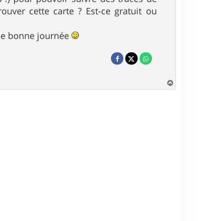
ouver cette carte ? Est-ce gratuit ou
une bonne journée
H
a
u
t