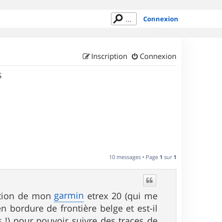
Connexion
Inscription
Connexion
S
10 messages • Page
1
sur
1
garmin
sation de mon
etrex 20 (qui me
en bordure de frontière belge et est-il
as !) pour pouvoir suivre des traces de