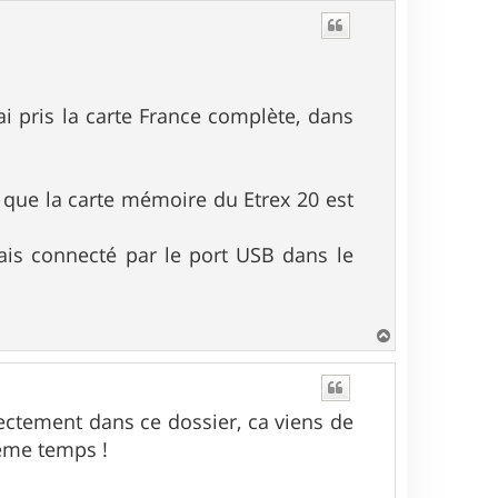
u
t
i pris la carte France complète, dans
er que la carte mémoire du Etrex 20 est
vais connecté par le port USB dans le
H
a
u
t
ectement dans ce dossier, ca viens de
ême temps !