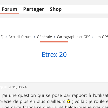
Forum
Partager
Shop
S)
Accueil forum
Générale
Cartographie et GPS
Les GP
Etrex 20
 juil. 2015, 08:24
 j'ai une question qui se pose par rapport à l'utili
pprécie de plus en plus d'ailleurs
) voilà : je roule 
r une carte française que j'ai et belge (que je n'ai p