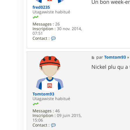
Un bon week-en
o
fred0235
m
Utagawiste habitué
9
3
Messages :
26
Inscription :
30 nov. 2014,
07:51
C
Contact :
o
n
t
a
M
par
Tomtom93
c
e
t
s
Nickel plu qu a 
e
s
r
a
f
g
r
e
e
d
Tomtom93
0
Utagawiste habitué
2
3
Messages :
46
5
Inscription :
09 juin 2015,
15:06
C
Contact :
o