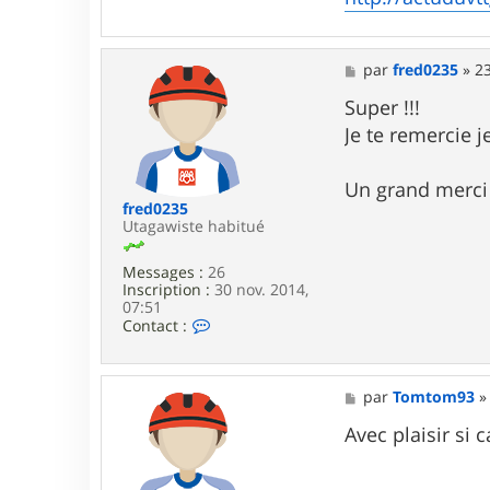
t
o
m
9
M
par
fred0235
»
23
3
e
s
Super !!!
s
Je te remercie j
a
g
e
Un grand merci 
fred0235
Utagawiste habitué
Messages :
26
Inscription :
30 nov. 2014,
07:51
C
Contact :
o
n
t
a
M
par
Tomtom93
c
e
t
s
Avec plaisir si 
e
s
r
a
f
g