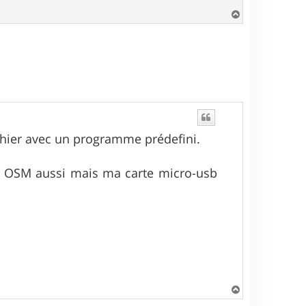
H
a
u
t
ichier avec un programme prédefini.
rte OSM aussi mais ma carte micro-usb
H
a