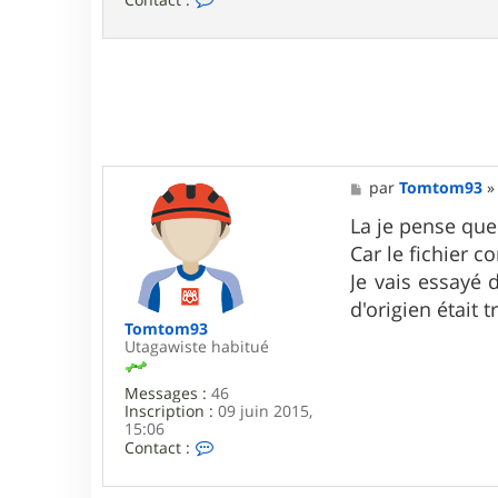
o
n
t
a
c
t
e
r
f
r
M
par
Tomtom93
e
e
d
s
La je pense que
0
s
2
Car le fichier 
a
3
g
Je vais essayé 
5
e
d'origien était t
Tomtom93
Utagawiste habitué
Messages :
46
Inscription :
09 juin 2015,
15:06
C
Contact :
o
n