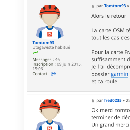
t
a
M
par
Tomtom93
c
e
t
s
Alors le retour
e
s
r
a
T
g
La carte OSM té
o
e
tout les cas c'es
m
t
Tomtom93
o
Utagawiste habitué
Pour la carte Fr
m
9
suffisamment d
Messages :
46
3
Inscription :
09 juin 2015,
Je l'ai décompr
15:06
garmin
C
dossier
Contact :
o
et ca roule
n
t
a
c
M
par
fred0235
»
25
t
e
e
s
Ok merci tomtom
r
s
T
terminer de dé
a
o
g
Un grand merci !
m
e
t