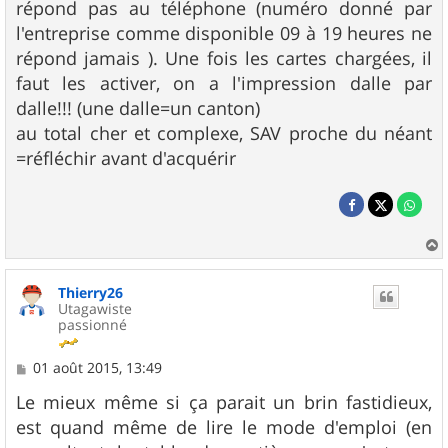
répond pas au téléphone (numéro donné par
l'entreprise comme disponible 09 à 19 heures ne
répond jamais ). Une fois les cartes chargées, il
faut les activer, on a l'impression dalle par
dalle!!! (une dalle=un canton)
au total cher et complexe, SAV proche du néant
=réfléchir avant d'acquérir
a
u
Thierry26
t
Utagawiste
passionné
M
01 août 2015, 13:49
e
s
Le mieux même si ça parait un brin fastidieux,
s
est quand même de lire le mode d'emploi (en
a
g