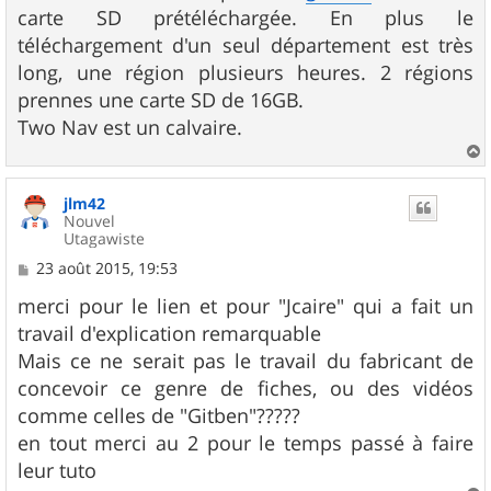
carte SD prétéléchargée. En plus le
téléchargement d'un seul département est très
long, une région plusieurs heures. 2 régions
prennes une carte SD de 16GB.
Two Nav est un calvaire.
a
u
jlm42
t
Nouvel
Utagawiste
M
23 août 2015, 19:53
e
s
merci pour le lien et pour "Jcaire" qui a fait un
s
travail d'explication remarquable
a
g
Mais ce ne serait pas le travail du fabricant de
e
concevoir ce genre de fiches, ou des vidéos
comme celles de "Gitben"?????
en tout merci au 2 pour le temps passé à faire
leur tuto