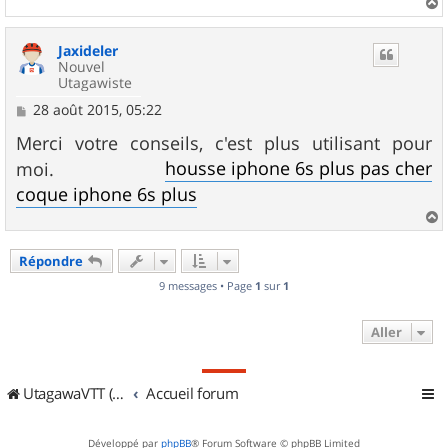
a
u
Jaxideler
t
Nouvel
Utagawiste
M
28 août 2015, 05:22
e
s
Merci votre conseils, c'est plus utilisant pour
s
housse iphone 6s plus pas cher
moi.
a
g
coque iphone 6s plus
e
a
u
Répondre
t
9 messages • Page
1
sur
1
Aller
UtagawaVTT (Randos VTT et VTTAE avec traces GPS)
Accueil forum
Développé par
phpBB
® Forum Software © phpBB Limited