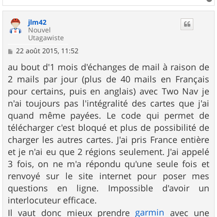
a
u
jlm42
t
Nouvel
Utagawiste
M
22 août 2015, 11:52
e
s
au bout d'1 mois d'échanges de mail à raison de
s
2 mails par jour (plus de 40 mails en Français
a
g
pour certains, puis en anglais) avec Two Nav je
e
n'ai toujours pas l'intégralité des cartes que j'ai
quand même payées. Le code qui permet de
télécharger c'est bloqué et plus de possibilité de
charger les autres cartes. J'ai pris France entière
et je n'ai eu que 2 régions seulement. J'ai appelé
3 fois, on ne m'a répondu qu'une seule fois et
renvoyé sur le site internet pour poser mes
questions en ligne. Impossible d'avoir un
interlocuteur efficace.
garmin
Il vaut donc mieux prendre
avec une