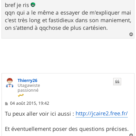
bref je ris
qqn qui a le même a essayer de m'expliquer mai
c'est très long et fastidieux dans son maniement,
on s'attend à qqchose de plus cartésien.
a
u
t
Thierry26
Utagawiste
passionné
M
04 août 2015, 19:42
e
s
http://jcaire2.free.fr/
Tu peux aller voir ici aussi :
s
a
g
Et éventuellement poser des questions précises.
e