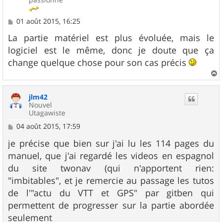
M
01 août 2015, 16:25
e
s
La partie matériel est plus évoluée, mais le
s
logiciel est le même, donc je doute que ça
a
g
change quelque chose pour son cas précis
e
a
u
jlm42
t
Nouvel
Utagawiste
M
04 août 2015, 17:59
e
s
je précise que bien sur j'ai lu les 114 pages du
s
manuel, que j'ai regardé les videos en espagnol
a
g
du site twonav (qui n'apportent rien:
e
"imbitables", et je remercie au passage les tutos
de l'"actu du VTT et GPS" par gitben qui
permettent de progresser sur la partie abordée
seulement