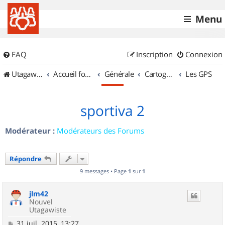
Menu
FAQ
Inscription
Connexion
UtagawaVTT (Randos VTT et VTTAE avec traces GPS)
Accueil forum
Générale
Cartographie et GPS
Les GPS
sportiva 2
Modérateur :
Modérateurs des Forums
Répondre
9 messages • Page
1
sur
1
jlm42
Nouvel
Utagawiste
M
31 juil. 2015, 13:27